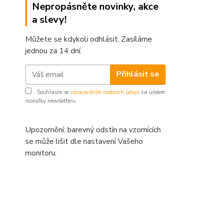
Nepropásněte novinky, akce
a slevy!
Můžete se kdykoli odhlásit. Zasíláme
jednou za 14 dní.
Přihlásit se
Souhlasím se
zpracováním osobních údajů
za účelem
rozesílky newsletteru.
Upozornění: barevný odstín na vzornících
se může lišit dle nastavení Vašeho
monitoru.