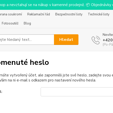
-shop a nevztahují se na nákup v kamenné prodejně. 📦 Objednávk
hrana soukromí
Reklamační řád
Bezpečnostní listy
Technické listy
Fotosoutěž
Blog
Nevíte
Hledat
+420
(Po-Pá
menuté heslo
 máte vytvořený účet, ale zapomněli jste své heslo, zadejte svou e-
ám na ni e-mail s odkazem pro nastavení nového hesla.
l: