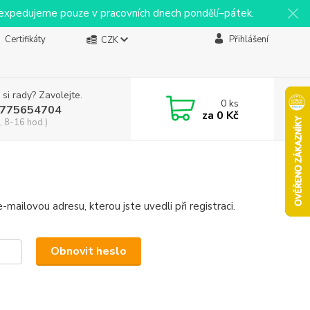
y expedujeme pouze v pracovních dnech pondělí–pátek.
Certifikáty
Přihlášení
CZK
 si rady? Zavolejte.
0
ks
775654704
za
0 Kč
, 8-16 hod.)
mailovou adresu, kterou jste uvedli při registraci.
Obnovit heslo