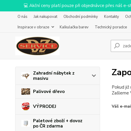
💻 Akční ceny platí pouze při objednávce přes náš e
O nás
Jak nakupovat
Obchodní podmínky
Kontakty
Oc
Inspirace v obraze
Kalkulačka barev
Technický poradce
Zapo
Zahradní nábytek z
masivu
Pokud již
Palivové dřevo
Zašleme V
Váš e-mai
VÝPRODEJ
Paletové zboží + dovoz
po ČR zdarma