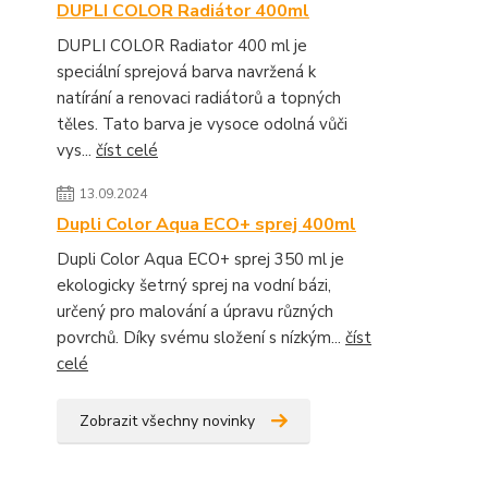
DUPLI COLOR Radiátor 400ml
DUPLI COLOR Radiator 400 ml je
speciální sprejová barva navržená k
natírání a renovaci radiátorů a topných
těles. Tato barva je vysoce odolná vůči
vys...
číst celé
13.09.2024
Dupli Color Aqua ECO+ sprej 400ml
Dupli Color Aqua ECO+ sprej 350 ml je
ekologicky šetrný sprej na vodní bázi,
určený pro malování a úpravu různých
povrchů. Díky svému složení s nízkým...
číst
celé
Zobrazit všechny novinky