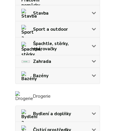
Stavba
Sport a outdoor
Špachtle, stěrky,
spárovačky
Zahrada
Bazény
Drogerie
Bydlení a doplňky
Čisticí prostředky