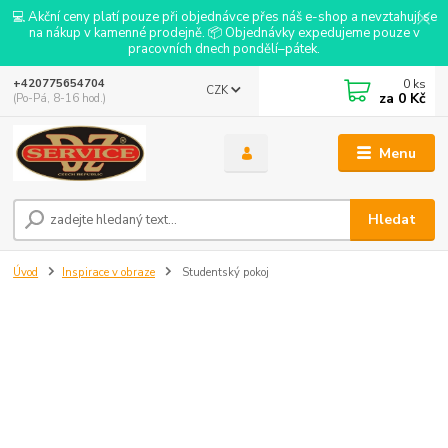
💻 Akční ceny platí pouze při objednávce přes náš e-shop a nevztahují se
na nákup v kamenné prodejně. 📦 Objednávky expedujeme pouze v
pracovních dnech pondělí–pátek.
0
ks
+420775654704
CZK
za
0 Kč
(Po-Pá, 8-16 hod.)
Menu
Hledat
Úvod
Inspirace v obraze
Studentský pokoj