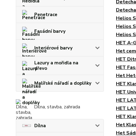
Detecha
Detecha
Penetrace
Helios 
Helios 
Fasádní barvy
Helios 
HET A-
Interiérové barvy
Het cem
HET Dit
Lazury a mořidla na
HET Fas
dřevo
Het Het
Malířské nářadí a doplňky
HET Kla
HET Univ
HET LAT
Dílna, stavba, zahrada
HET LAT
HET Kla
Het Kla
Dílna
Het Sádr