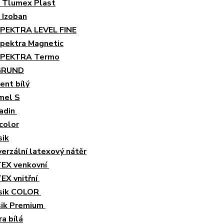
 Tlumex Plast
 Izoban
SPEKTRA LEVEL FINE
Spektra Magnetic
SPEKTRA Termo
GRUND
ent bílý
mel S
adin
color
sik
erzální latexový nátěr
EX venkovní
EX vnitřní
sik COLOR
sik Premium
a bílá