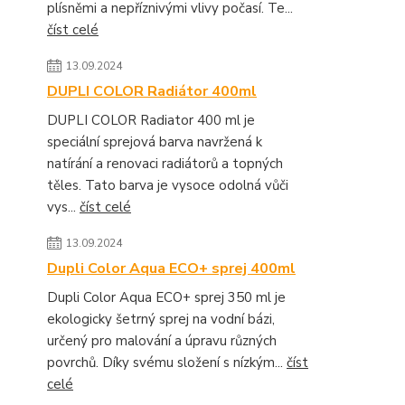
plísněmi a nepříznivými vlivy počasí. Te...
číst celé
13.09.2024
DUPLI COLOR Radiátor 400ml
DUPLI COLOR Radiator 400 ml je
speciální sprejová barva navržená k
natírání a renovaci radiátorů a topných
těles. Tato barva je vysoce odolná vůči
vys...
číst celé
13.09.2024
Dupli Color Aqua ECO+ sprej 400ml
Dupli Color Aqua ECO+ sprej 350 ml je
ekologicky šetrný sprej na vodní bázi,
určený pro malování a úpravu různých
povrchů. Díky svému složení s nízkým...
číst
celé