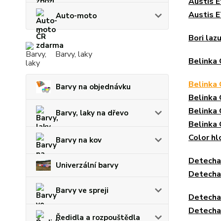
Austis E
Austis E
Auto-moto
Bori laz
Barvy, laky
Belinka 
Belinka 
Barvy na objednávku
Belinka
Belinka
Barvy, laky na dřevo
Belinka
Color h
Barvy na kov
Detecha 
Univerzální barvy
Detecha
Barvy ve spreji
Detecha
Detecha
Ředidla a rozpouštědla