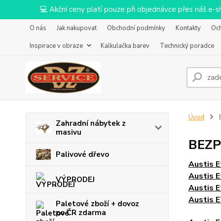
💻 Akční ceny platí pouze při objednávce přes náš e
O nás
Jak nakupovat
Obchodní podmínky
Kontakty
Oc
Inspirace v obraze
Kalkulačka barev
Technický poradce
Úvod
B
Zahradní nábytek z
masivu
BEZP
Palivové dřevo
Austis Et
Austis 
VÝPRODEJ
Austis E
Austis 
Paletové zboží + dovoz
po ČR zdarma