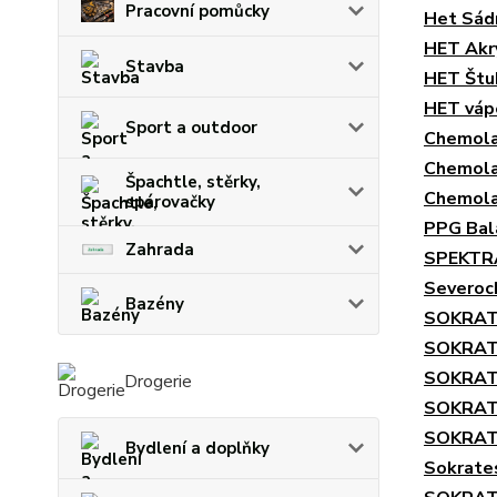
Pracovní pomůcky
Het Sád
HET Akr
Stavba
HET Štu
HET váp
Sport a outdoor
Chemola
Chemola
Špachtle, stěrky,
Chemola
spárovačky
PPG Bal
Zahrada
SPEKTRA
Severoc
Bazény
SOKRAT
SOKRAT
SOKRAT
Drogerie
SOKRAT
SOKRATE
Bydlení a doplňky
Sokrates