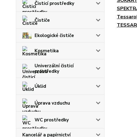
SOKRAT
Čisticí prostředky
SPEKTRA
Tessarol
Čističe
TESSAR
Ekologické čističe
Kosmetika
Univerzální čisticí
prostředky
Úklid
Úprava vzduchu
WC prostředky
Kancelář a papírnictví