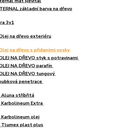
ternal mat Revital
TERNAL základní barva na dřevo
ura 3v1
Olej na dřevo exteriéru
Olej na dřevo s přidanými vosky
 OLEJ NA DŘEVO styk s potravinami
 OLEJ NA DŘEVO parafín
 OLEJ NA DŘEVO tungový
loubková penetrace
Aluna stříbřitá
 Karbolineum Extra
 Karbolineum olej
 Tlumex plast plus