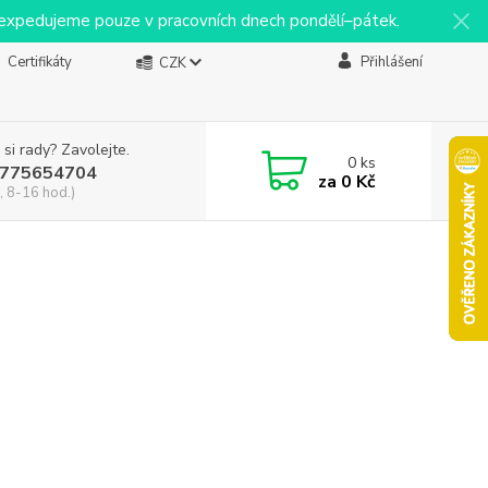
y expedujeme pouze v pracovních dnech pondělí–pátek.
Certifikáty
Přihlášení
CZK
 si rady? Zavolejte.
0
ks
775654704
za
0 Kč
, 8-16 hod.)