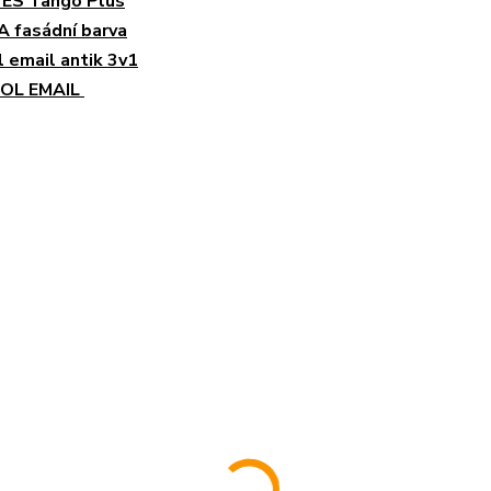
ES Tango Plus
 fasádní barva
 email antik 3v1
OL EMAIL