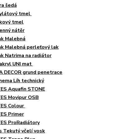
ra šedá
ylátový tmel
kový tmel
enný nátěr
k Malebná
k Malebná perleťový lak
k Natrima na radiátor
akryl UNI mat
 DECOR grund penetrace
hema Líh technický
ES Aquafin STONE
ES Movipur OSB
ES Colour
ES Primer
S ProRadiátory
 Tekutý včelí vosk