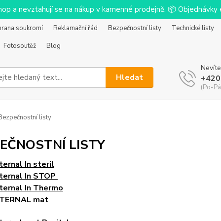
-shop a nevztahují se na nákup v kamenné prodejně. 📦 Objednávk
hrana soukromí
Reklamační řád
Bezpečnostní listy
Technické listy
Fotosoutěž
Blog
Nevíte
Hledat
+420
(Po-Pá
ezpečnostní listy
EČNOSTNÍ LISTY
ernal In steril
Eternal In STOP
ternal In Thermo
ETERNAL mat