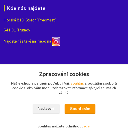
Kde nás najdete
Horská 813, Střední Předměstí,
541 01 Trutnov
Najdete nás také na
nebo na
Kontakty
Zpracování cookies
Náš e-shop a partneři potřebují Váš
souhlas
s použitím souborů
+420775654704
cookies, aby Vám mohli zobrazovat informace týkající se Vašich
zájmů.
info@eshop-rubin.cz
Souhlasím
Nastavení
Souhlas můžete odmítnout
zde
.