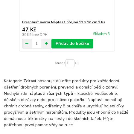
Fixaplast warm Náplast hřejivá 12 x 16 cm 1 ks
47 Kč
Skladem 3
39 Kč
bez DPH
Přidat do košíku
strana
z 1
Kategorie
Zdraví
obsahuje důležité produkty pro každodenní
ošetření drobných poranění, prevenci a domácí péči o zdraví.
Nechybí zde
náplasti různých typů
– klasické, voděodolné,
dětské s obrázky nebo pro citlivou pokožku. Náplasti pomáhají
chránit drobné ranky, odřeniny či puchýře a urychlují hojení díky
prodyšným a šetrným materiálům. Produkty jsou vhodné do každé
domácnosti, lékárničky, na cesty i do školních tašek. Mějte
potřebnou první pomoc vždy po ruce.