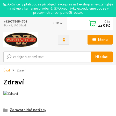
💻 Akční ceny platí pouze při objednávce přes náš e-shop a nevztahují se
na nákup v kamenné prodejně. 📦 Objednávky expedujeme pouze v
pracovních dnech pondělí–pátek.
0
ks
+420775654704
CZK
za
0 Kč
(Po-Pá, 8-16 hod.)
Menu
Hledat
Úvod
Zdraví
Zdraví
Zdravotnické potřeby