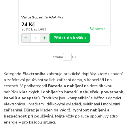
Varta Superlife AAA 4ks
24 Kč
Skladem 4
20 Kč
bez DPH
Přidat do košíku
strana
z 1
Kategorie
Elektronika
zahrnuje praktické doplňky, které usnadní
a zefektivní používání vašich zařízení doma, v kanceláři i na
cestách. V podkategorii
Baterie a nabíjení
najdete širokou
nabídku
klasických i dobíjecích baterií, nabíječek, powerbank,
kabelů a adaptérů
. Produkty jsou kompatibilní s běžnou domácí
elektronikou, hračkami, dálkovými ovladači, svítilnami i mobilními
zařízeními. Důraz je kladen na
výdrž, rychlost nabíjení a
bezpečnost při používání
. Mějte vždy po ruce spolehlivý zdroj
energie – pro každou situaci.