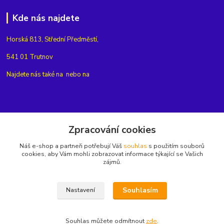
Kde nás najdete
Horská 813, Střední Předměstí,
541 01 Trutnov
Najdete nás také na
nebo na
Kontakty
Zpracování cookies
Náš e-shop a partneři potřebují Váš
souhlas
s použitím souborů
+420775654704
cookies, aby Vám mohli zobrazovat informace týkající se Vašich
zájmů.
info@eshop-rubin.cz
Souhlasím
Nastavení
Souhlas můžete odmítnout
zde
.