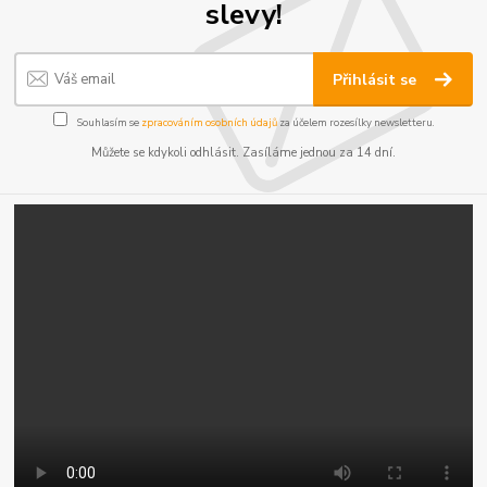
slevy!
Přihlásit se
Souhlasím se
zpracováním osobních údajů
za účelem rozesílky newsletteru.
Můžete se kdykoli odhlásit. Zasíláme jednou za 14 dní.