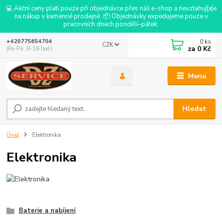
💻 Akční ceny platí pouze při objednávce přes náš e-shop a nevztahují se
na nákup v kamenné prodejně. 📦 Objednávky expedujeme pouze v
pracovních dnech pondělí–pátek.
0
ks
+420775654704
CZK
za
0 Kč
(Po-Pá, 8-16 hod.)
Menu
Hledat
Úvod
Elektronika
Elektronika
Baterie a nabíjení