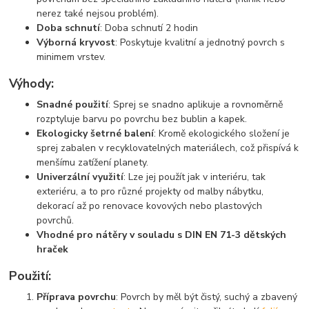
nerez také nejsou problém).
Doba schnutí
: Doba schnutí 2 hodin
Výborná kryvost
: Poskytuje kvalitní a jednotný povrch s
minimem vrstev.
Výhody:
Snadné použití
: Sprej se snadno aplikuje a rovnoměrně
rozptyluje barvu po povrchu bez bublin a kapek.
Ekologicky šetrné balení
: Kromě ekologického složení je
sprej zabalen v recyklovatelných materiálech, což přispívá k
menšímu zatížení planety.
Univerzální využití
: Lze jej použít jak v interiéru, tak
exteriéru, a to pro různé projekty od malby nábytku,
dekorací až po renovace kovových nebo plastových
povrchů.
Vhodné pro nátěry v souladu s DIN EN 71-3 dětských
hraček
Použití:
Příprava povrchu
: Povrch by měl být čistý, suchý a zbavený