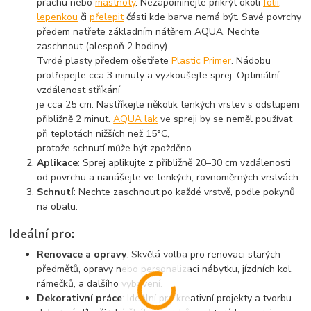
prachu nebo
mastnoty
. Nezapomínejte přikrýt okolí
folií
,
lepenkou
či
přelepit
části kde barva nemá být. Savé povrchy
předem natřete základním nátěrem AQUA. Nechte
zaschnout (alespoň 2 hodiny).
Tvrdé plasty předem ošetřete
Plastic Primer
. Nádobu
protřepejte cca 3 minuty a vyzkoušejte sprej. Optimální
vzdálenost stříkání
je cca 25 cm. Nastříkejte několik tenkých vrstev s odstupem
přibližně 2 minut.
AQUA lak
ve spreji by se neměl používat
při teplotách nižších než 15°C,
protože schnutí může být zpožděno.
Aplikace
: Sprej aplikujte z přibližně 20–30 cm vzdálenosti
od povrchu a nanášejte ve tenkých, rovnoměrných vrstvách.
Schnutí
: Nechte zaschnout po každé vrstvě, podle pokynů
na obalu.
Ideální pro:
Renovace a opravy
: Skvělá volba pro renovaci starých
předmětů, opravy nebo personalizaci nábytku, jízdních kol,
rámečků, a dalšího vybavení.
Dekorativní práce
: Ideální pro kreativní projekty a tvorbu