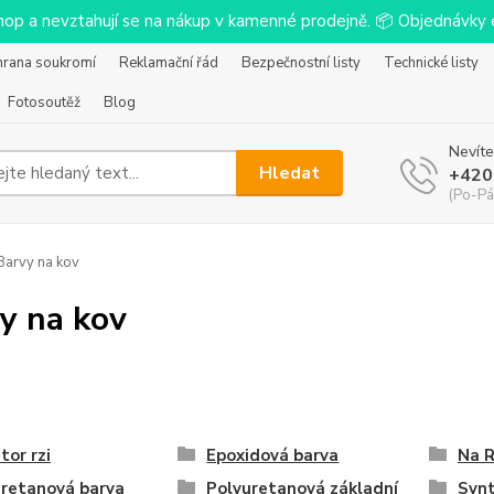
-shop a nevztahují se na nákup v kamenné prodejně. 📦 Objednávk
hrana soukromí
Reklamační řád
Bezpečnostní listy
Technické listy
Fotosoutěž
Blog
Nevíte
Hledat
+420
(Po-Pá
arvy na kov
y na kov
tor rzi
Epoxidová barva
Na R
uretanová barva
Polyuretanová základní
Synt