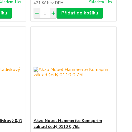
Skladem 1 ks
Skladem 1 ks
421 Kč
bez DPH
šíku
Přidat do košíku
ívkový 0,7l
Akzo Nobel Hammerite Komaprim
základ šedý 0110 0,75L