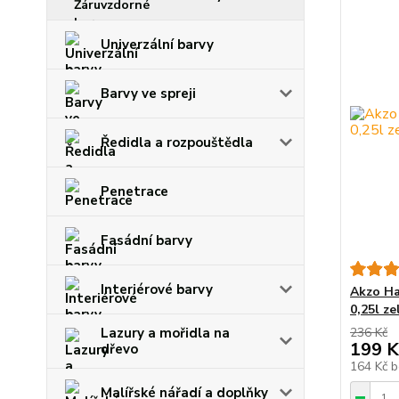
Univerzální barvy
Barvy ve spreji
Ředidla a rozpouštědla
Penetrace
Fasádní barvy
Interiérové barvy
Akzo Ha
0,25l ze
236 Kč
Lazury a mořidla na
199 K
dřevo
164 Kč
b
Malířské nářadí a doplňky