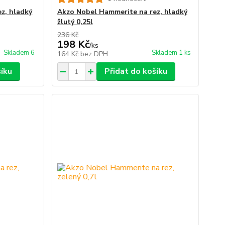
z, hladký
Akzo Nobel Hammerite na rez, hladký
žlutý 0,25l
236 Kč
198 Kč
/
ks
Skladem 6
Skladem 1 ks
164 Kč
bez DPH
šíku
Přidat do košíku