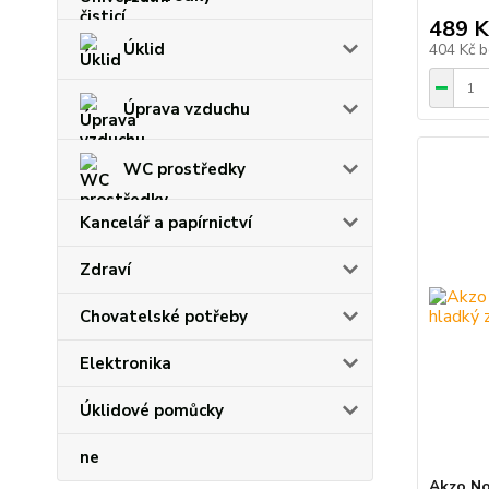
489 K
Úklid
404 Kč
b
Úprava vzduchu
WC prostředky
Kancelář a papírnictví
Zdraví
Chovatelské potřeby
Elektronika
Úklidové pomůcky
ne
Akzo No