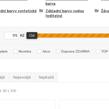
barva
dní barvy syntetické
Základní barvy vodou
Žáru
ředitelné
Kč
Od
adem
Novinka
Akce
Doprava ZDARMA
TOP 
jší
Nejlevnější
Nejdražší
1-30 z 320