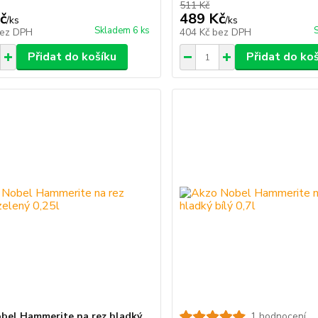
511 Kč
č
489 Kč
/
ks
/
ks
Skladem 6 ks
ez DPH
404 Kč
bez DPH
Přidat do košíku
Přidat do ko
bel Hammerite na rez hladký
1 hodnocení