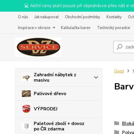
💻 Akční ceny platí pouze při objednávce přes náš e
O nás
Jak nakupovat
Obchodní podmínky
Kontakty
Oc
Inspirace v obraze
Kalkulačka barev
Technický poradce
Úvod
B
Zahradní nábytek z
masivu
Barv
Palivové dřevo
VÝPRODEJ
Paletové zboží + dovoz
Bloká
po ČR zdarma
Poly