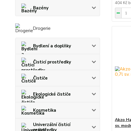
404 Kč
b
Bazény
Drogerie
Bydlení a doplňky
Čisticí prostředky
Čističe
Ekologické čističe
Kosmetika
Akzo Ha
Univerzální čisticí
sv. mod
prostředky