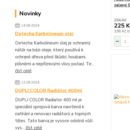
zelený 0
Novinky
236 Kč
225 K
14.09.2024
186 Kč
b
Detecha Karbolineum olej
Detecha Karbolineum olej je ochranný
nátěr na bázi oleje, který používá k
ochraně dřeva před škůdci, houbami,
plísněmi a nepříznivými vlivy počasí. Te...
číst celé
13.09.2024
DUPLI COLOR Radiátor 400ml
DUPLI COLOR Radiator 400 ml je
speciální sprejová barva navržená k
natírání a renovaci radiátorů a topných
těles. Tato barva je vysoce odolná vůči
vys...
číst celé