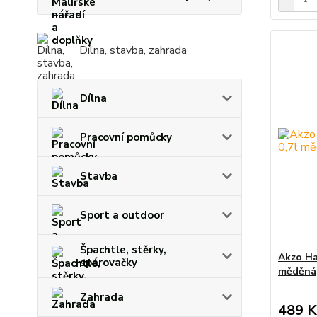
Dílna, stavba, zahrada
Dílna
Pracovní pomůcky
Stavba
Sport a outdoor
Špachtle, stěrky,
Akzo Ha
spárovačky
měděná
Zahrada
489 K