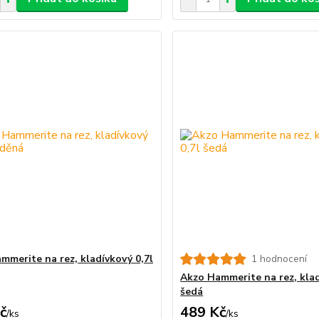
mmerite na rez, kladívkový 0,7l
1 hodnocení
Akzo Hammerite na rez, klad
šedá
č
489 Kč
/
ks
/
ks