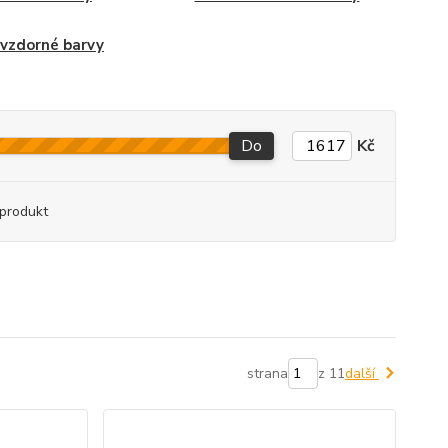
vzdorné barvy
Do
Kč
produkt
strana
z 11
další