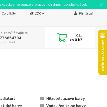
y expedujeme pouze v pracovních dnech pondělí–pátek.
Certifikáty
Přihlášení
CZK
 si rady? Zavolejte.
0
ks
775654704
za
0 Kč
, 8-16 hod.)
adiátory
Nitrocelulózové barvy
etické barvy
Vodou ředitelné barvy