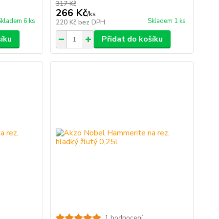
317 Kč
266 Kč
/
ks
Skladem 6 ks
Skladem 1 ks
220 Kč
bez DPH
šíku
Přidat do košíku
1 hodnocení