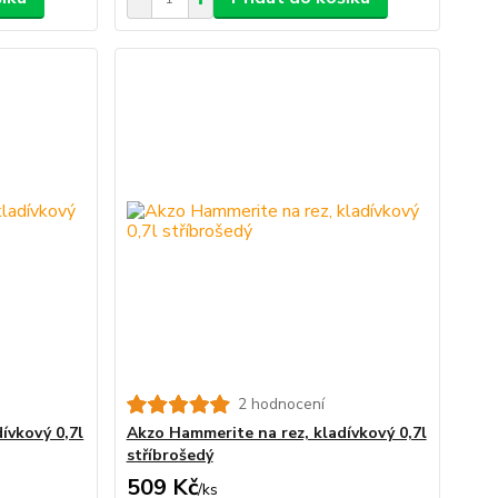
2 hodnocení
ívkový 0,7l
Akzo Hammerite na rez, kladívkový 0,7l
stříbrošedý
509 Kč
/
ks