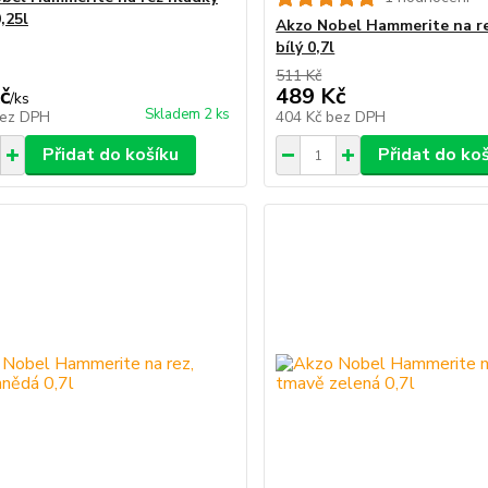
,25l
Akzo Nobel Hammerite na re
bílý 0,7l
511 Kč
č
489 Kč
/
ks
Skladem 2 ks
ez DPH
404 Kč
bez DPH
Přidat do košíku
Přidat do ko