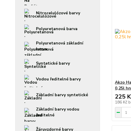
Nitrocelulózové barvy
Polyuretanová barva
Polyuretanová základní
barva
Syntetické barvy
Vodou ředitelné barvy
Akzo Ha
0,25l h
Základní barvy syntetické
225 K
186 Kč
b
Základní barvy vodou
ředitelné
Žáruvzdorné barvy