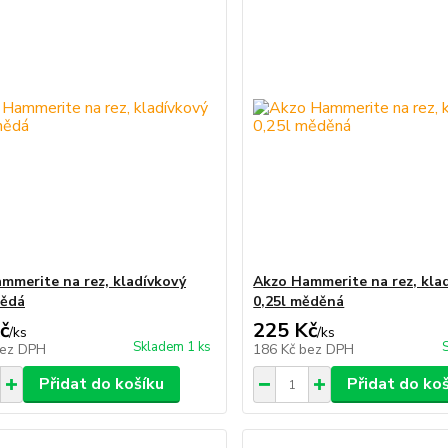
mmerite na rez, kladívkový
Akzo Hammerite na rez, kla
nědá
0,25l měděná
č
225 Kč
/
ks
/
ks
Skladem 1 ks
ez DPH
186 Kč
bez DPH
Přidat do košíku
Přidat do ko