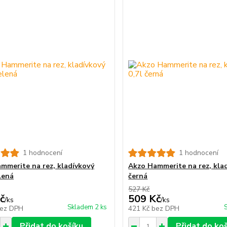
1 hodnocení
1 hodnocení
mmerite na rez, kladívkový
Akzo Hammerite na rez, klad
lená
černá
527 Kč
č
509 Kč
/
ks
/
ks
Skladem 2 ks
ez DPH
421 Kč
bez DPH
Přidat do košíku
Přidat do ko