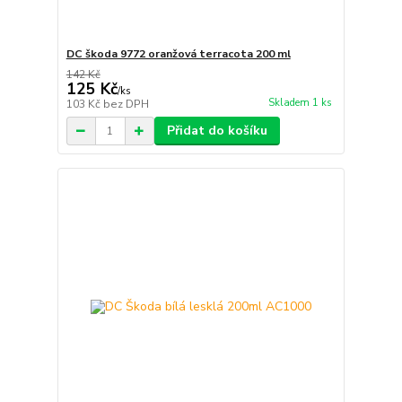
DC škoda 9772 oranžová terracota 200 ml
142 Kč
125 Kč
/
ks
Skladem 1 ks
103 Kč
bez DPH
Přidat do košíku