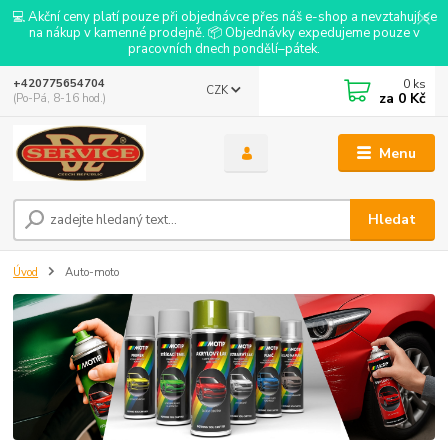
💻 Akční ceny platí pouze při objednávce přes náš e-shop a nevztahují se
na nákup v kamenné prodejně. 📦 Objednávky expedujeme pouze v
pracovních dnech pondělí–pátek.
0
ks
+420775654704
CZK
za
0 Kč
(Po-Pá, 8-16 hod.)
Menu
Hledat
Úvod
Auto-moto