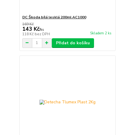
DC Škoda bílá lesklá 200ml AC1000
169 Kč
143 Kč
/
ks
Skladem 2 ks
118 Kč
bez DPH
Přidat do košíku