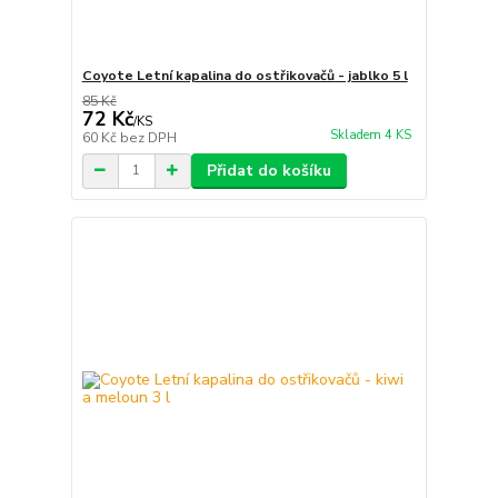
Coyote Letní kapalina do ostřikovačů - jablko 5 l
85 Kč
72 Kč
/
KS
Skladem 4 KS
60 Kč
bez DPH
Přidat do košíku