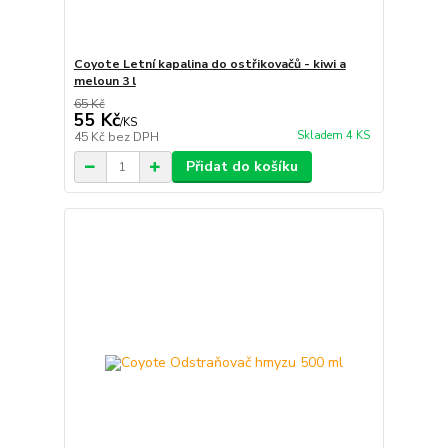
Coyote Letní kapalina do ostřikovačů - kiwi a
meloun 3 l
65 Kč
55 Kč
/
KS
Skladem 4 KS
45 Kč
bez DPH
Přidat do košíku