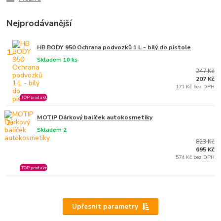
Nejprodávanější
HB BODY 950 Ochrana podvozků 1 L - bílý do pistole
1.
Skladem 10 ks
247 Kč
207 Kč
171 Kč bez DPH
TOP produkt
MOTIP Dárkový balíček autokosmetiky
2.
Skladem 2
823 Kč
695 Kč
574 Kč bez DPH
TOP produkt
Upřesnit parametry