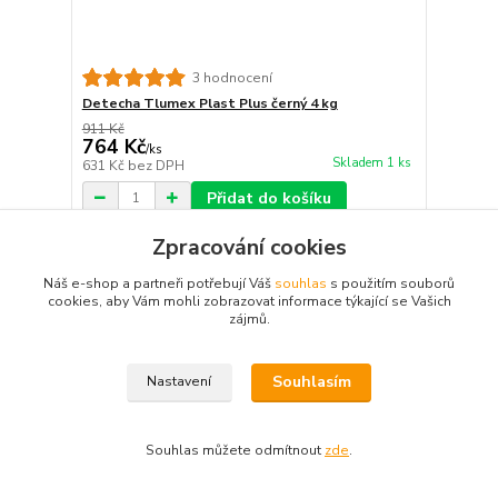
3 hodnocení
Detecha Tlumex Plast Plus černý 4 kg
911 Kč
764 Kč
/
ks
Skladem 1 ks
631 Kč
bez DPH
Přidat do košíku
Zpracování cookies
Náš e-shop a partneři potřebují Váš
souhlas
s použitím souborů
cookies, aby Vám mohli zobrazovat informace týkající se Vašich
zájmů.
Souhlasím
Nastavení
Souhlas můžete odmítnout
zde
.