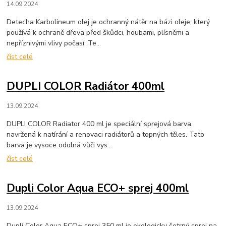
14.09.2024
Detecha Karbolineum olej je ochranný nátěr na bázi oleje, který
používá k ochraně dřeva před škůdci, houbami, plísněmi a
nepříznivými vlivy počasí. Te...
číst celé
DUPLI COLOR Radiátor 400ml
13.09.2024
DUPLI COLOR Radiator 400 ml je speciální sprejová barva
navržená k natírání a renovaci radiátorů a topných těles. Tato
barva je vysoce odolná vůči vys...
číst celé
Dupli Color Aqua ECO+ sprej 400ml
13.09.2024
Dupli Color Aqua ECO+ sprej 350 ml je ekologicky šetrný sprej na