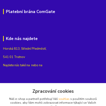
Platební brána ComGate
Kde nás najdete
Horská 813, Střední Předměstí,
541 01 Trutnov
Najdete nás také na
nebo na
Kontakty
Zpracování cookies
Náš e-shop a partneři potřebují Váš
souhlas
s použitím souborů
+420775654704
cookies, aby Vám mohli zobrazovat informace týkající se Vašich