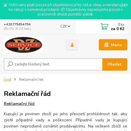
💻 Akční ceny platí pouze při objednávce přes náš e-shop a nevztahují se
na nákup v kamenné prodejně. 📦 Objednávky expedujeme pouze v
pracovních dnech pondělí–pátek.
0
ks
+420775654704
CZK
za
0 Kč
(Po-Pá, 8-16 hod.)
Menu
Hledat
Úvod
Reklamační řád
Reklamační řád
Reklamační řád
Kupující je povinen zboží po jeho převzetí prohlédnout tak, aby
zjistil případné vady a poškození. Případné vady je kupující
povinen neprodleně oznámit prodávajícímu. Na veškeré zboží se