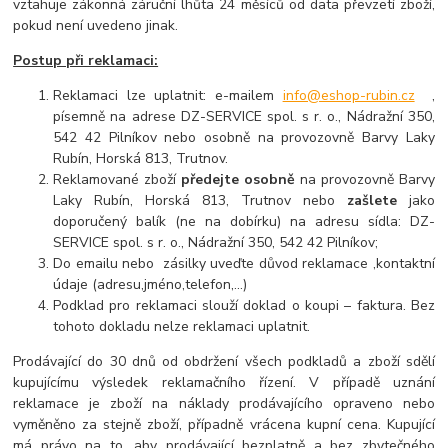
vztahuje zákonná záruční lhůta 24 měsíců od data převzetí zboží,
pokud není uvedeno jinak.
Postup při reklamaci:
Reklamaci lze uplatnit: e-mailem
info@eshop-rubin.cz
,
písemně na adrese DZ-SERVICE spol. s r. o., Nádražní 350,
542 42 Pilníkov nebo osobně na provozovně Barvy Laky
Rubín, Horská 813, Trutnov.
Reklamované zboží
předejte osobně
na provozovně Barvy
Laky Rubín, Horská 813, Trutnov nebo
zašlete
jako
doporučený balík (ne na dobírku) na adresu sídla: DZ-
SERVICE spol. s r. o., Nádražní 350, 542 42 Pilníkov;
Do emailu nebo zásilky uveďte důvod reklamace ,kontaktní
údaje (adresu,jméno,telefon,...)
Podklad pro reklamaci slouží doklad o koupi – faktura. Bez
tohoto dokladu nelze reklamaci uplatnit.
Prodávající do 30 dnů od obdržení všech podkladů a zboží sdělí
kupujícímu výsledek reklamačního řízení. V případě uznání
reklamace je zboží na náklady prodávajícího opraveno nebo
vyměněno za stejně zboží, případně vrácena kupní cena. Kupující
má právo na to, aby prodávající bezplatně a bez zbytečného