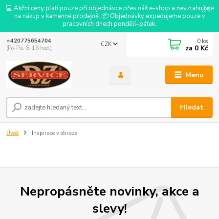
💻 Akční ceny platí pouze při objednávce přes náš e-shop a nevztahují se
na nákup v kamenné prodejně. 📦 Objednávky expedujeme pouze v
pracovních dnech pondělí–pátek.
0
ks
+420775654704
CZK
za
0 Kč
(Po-Pá, 8-16 hod.)
Menu
Hledat
Úvod
Inspirace v obraze
Nepropásněte novinky, akce a
slevy!