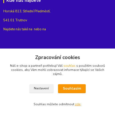
Kde nás najdete
Horská 813, Střední Předměstí,
541 01 Trutnov
Najdete nás také na
nebo na
Kontakty
Zpracování cookies
Náš e-shop a partneři potřebují Váš
souhlas
s použitím souborů
+420775654704
cookies, aby Vám mohli zobrazovat informace týkající se Vašich
zájmů.
info@eshop-rubin.cz
Souhlasím
Nastavení
Souhlas můžete odmítnout
zde
.
Vytvořeno na
Eshop-rychle.cz