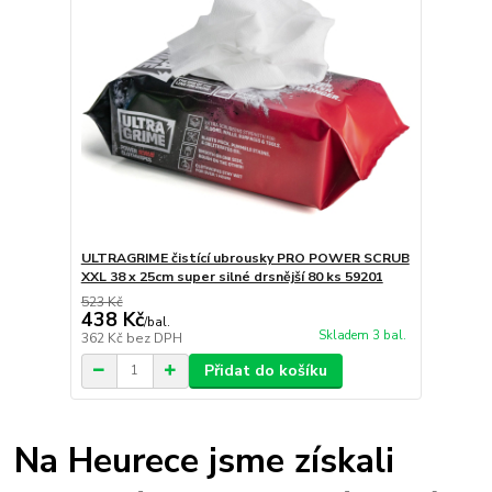
ULTRAGRIME čistící ubrousky PRO POWER SCRUB
XXL 38 x 25cm super silné drsnější 80 ks 59201
523 Kč
438 Kč
/
bal.
Skladem 3 bal.
362 Kč
bez DPH
Přidat do košíku
Na Heurece jsme získali