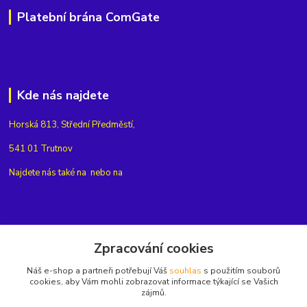
Platební brána ComGate
Kde nás najdete
Horská 813, Střední Předměstí,
541 01 Trutnov
Najdete nás také na
nebo na
Kontakty
Zpracování cookies
Náš e-shop a partneři potřebují Váš
souhlas
s použitím souborů
+420775654704
cookies, aby Vám mohli zobrazovat informace týkající se Vašich
zájmů.
info@eshop-rubin.cz