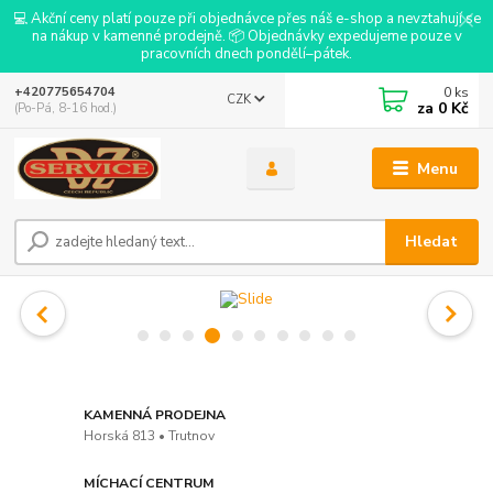
💻 Akční ceny platí pouze při objednávce přes náš e-shop a nevztahují se
na nákup v kamenné prodejně. 📦 Objednávky expedujeme pouze v
pracovních dnech pondělí–pátek.
0
ks
+420775654704
CZK
za
0 Kč
(Po-Pá, 8-16 hod.)
Menu
Hledat
KAMENNÁ PRODEJNA
Horská 813 • Trutnov
MÍCHACÍ CENTRUM