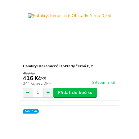
Balakryl Keramické Obklady černá 0,75l
490 Kč
416 Kč
/
KS
Skladem 3 KS
344 Kč
bez DPH
Přidat do košíku
Novinka