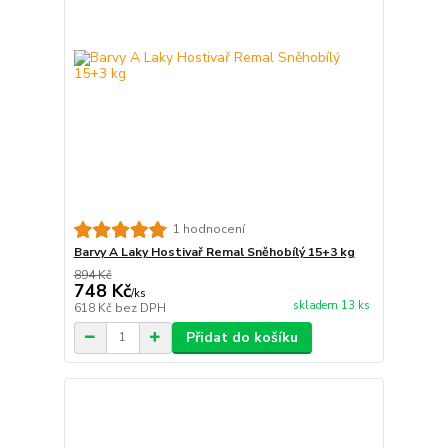
1 hodnocení
Barvy A Laky Hostivař Remal Sněhobílý 15+3 kg
894 Kč
748 Kč
/
ks
skladem 13 ks
618 Kč
bez DPH
Přidat do košíku