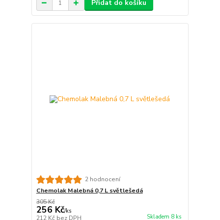
Přidat do košíku
2 hodnocení
Chemolak Malebná 0,7 L světlešedá
305 Kč
256 Kč
/
ks
Skladem 8 ks
212 Kč
bez DPH