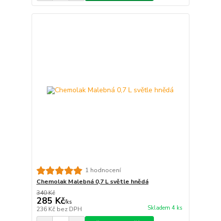
1 hodnocení
Chemolak Malebná 0,7 L světle hnědá
340 Kč
285 Kč
/
ks
Skladem 4 ks
236 Kč
bez DPH