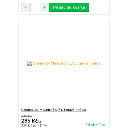
Přidat do košíku
Chemolak Malebná 0,7 L tmavě hnědá
340 Kč
285 Kč
/
ks
Skladem 2 ks
236 Kč
bez DPH