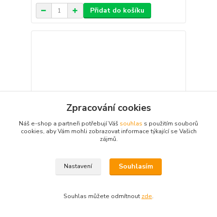
Přidat do košíku
Zpracování cookies
Náš e-shop a partneři potřebují Váš
souhlas
s použitím souborů
cookies, aby Vám mohli zobrazovat informace týkající se Vašich
zájmů.
Souhlasím
Nastavení
Chemolak Malebná 0,7 l zelená
340 Kč
Souhlas můžete odmítnout
zde
.
/
ks
Skladem 6 ks
281 Kč
bez DPH