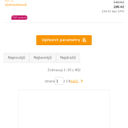
340 Kč
285 Kč
236 Kč bez DPH
TOP produkt
Upřesnit parametry
Nejnovější
Nejlevnější
Nejdražší
Zobrazuji 1-30 z 402
strana
z 14
další