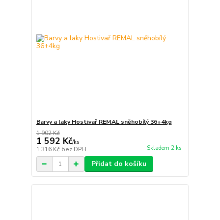
Barvy a laky Hostivař REMAL sněhobílý 36+4kg
1 902 Kč
1 592 Kč
/
ks
Skladem 2 ks
1 316 Kč
bez DPH
Přidat do košíku