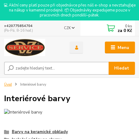
💻 Akční ceny platí pouze při objednávce přes náš e-shop a nevztahují se
na nákup v kamenné prodejně. 📦 Objednávky expedujeme pouze v
pracovních dnech pondělí–pátek.
0
ks
+420775654704
CZK
za
0 Kč
(Po-Pá, 8-16 hod.)
Menu
Hledat
Úvod
Interiérové barvy
Interiérové barvy
Barvy na keramické obklady