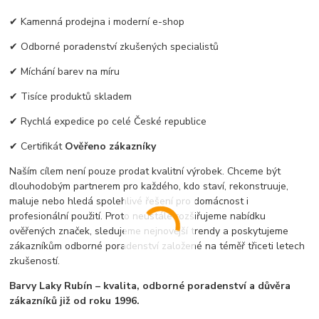
✔ Kamenná prodejna i moderní e-shop
✔ Odborné poradenství zkušených specialistů
✔ Míchání barev na míru
✔ Tisíce produktů skladem
✔ Rychlá expedice po celé České republice
✔ Certifikát
Ověřeno zákazníky
Naším cílem není pouze prodat kvalitní výrobek. Chceme být
dlouhodobým partnerem pro každého, kdo staví, rekonstruuje,
maluje nebo hledá spolehlivé řešení pro domácnost i
profesionální použití. Proto neustále rozšiřujeme nabídku
ověřených značek, sledujeme nejnovější trendy a poskytujeme
zákazníkům odborné poradenství založené na téměř třiceti letech
zkušeností.
Barvy Laky Rubín – kvalita, odborné poradenství a důvěra
zákazníků již od roku 1996.