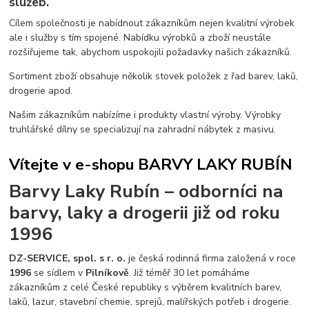
služeb.
Cílem společnosti je nabídnout zákazníkům nejen kvalitní výrobek
ale i služby s tím spojené. Nabídku výrobků a zboží neustále
rozšiřujeme tak, abychom uspokojili požadavky našich zákazníků.
Sortiment zboží obsahuje několik stovek položek z řad barev, laků,
drogerie apod.
Našim zákazníkům nabízíme i produkty vlastní výroby. Výrobky
truhlářské dílny se specializují na zahradní nábytek z masivu.
Vítejte v e-shopu BARVY LAKY RUBÍN
Barvy Laky Rubín – odborníci na
barvy, laky a drogerii již od roku
1996
DZ-SERVICE, spol. s r. o.
je česká rodinná firma založená v roce
1996
se sídlem v
Pilníkově
. Již téměř 30 let pomáháme
zákazníkům z celé České republiky s výběrem kvalitních barev,
laků, lazur, stavební chemie, sprejů, malířských potřeb i drogerie.