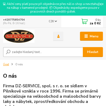
💻 Akční ceny platí pouze při objednávce přes náš e-shop a nevztahují se
na nákup v kamenné prodejně. 📦 Objednávky expedujeme pouze v
pracovních dnech pondělí–pátek.
0
ks
+420775654704
CZK
za
0 Kč
(Po-Pá, 8-16 hod.)
Menu
Hledat
Úvod
O nás
O nás
Firma DZ-SERVICE, spol. s r. o. se sídlem v
Pilníkově vznikla v roce 1996. Firma se primárně
specializuje na velkoobchod a maloobchod barvy
laky a nábytek, zprostředkování obchodu a