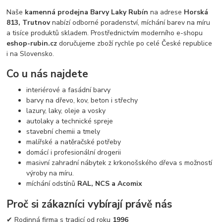
Naše
kamenná prodejna Barvy Laky Rubín
na adrese
Horská
813, Trutnov
nabízí odborné poradenství, míchání barev na míru
a tisíce produktů skladem. Prostřednictvím moderního e-shopu
eshop-rubin.cz
doručujeme zboží rychle po celé České republice
i na Slovensko.
Co u nás najdete
interiérové a fasádní barvy
barvy na dřevo, kov, beton i střechy
lazury, laky, oleje a vosky
autolaky a technické spreje
stavební chemii a tmely
malířské a natěračské potřeby
domácí i profesionální drogerii
masivní zahradní nábytek z krkonošského dřeva s možností
výroby na míru.
míchání odstínů
RAL, NCS a Acomix
Proč si zákazníci vybírají právě nás
✔ Rodinná firma s tradicí od roku
1996