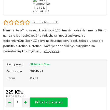
Ohodnotit produkt
Hammerite přímo na rez, kladívkový 0,25l tmavě modrá Hammerite Přímo
na rez je jednosložková na vzduchu schnoucí antikorozní a
dekorativníDualTech CZ barva na železné kovy (ocel, železo, litina) pro
použití v exteriéru i interiéru. Nátěr je speciálně vyvinutý přímo na
zkorodovaný kov, zajišťuje j...
celý popis
Dostupnost
Skladem 2 ks
Měrná cena
900 Kč / l
Balení
0.25 l
225 Kč
/
ks
186 Kč
bez DPH
Přidat do košíku