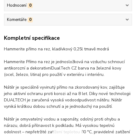
Hodnocení
0
Komentáře
0
Kompletní specifikace
Hammerite přímo na rez, kladívkový 0,25l tmavě modrá
Hammerite Přímo na rez je jednosložková na vzduchu schnoucí
antikorozní a dekorativníDualTech CZ barva na železné kovy
(ocel, železo, litina) pro použití v exteriéru i interiéru.
Nátěr je speciálně vyvinutý přímo na zkorodovaný kov, zajišťuje
jeho aktivní ochranu proti korozi až na 8 let. Díky nové technologii
DUALTECH je zaručená vysoká vodoodpudivost nátěru. Nátěr
vyniká krátkou dobou schnutí a je jednoduchý na použití.
Nátěr je omyvatelný vodou a saponáty, odolný proti ohybu a
nárazu, dobrá přilnavost k podkladu. Má vysokou tepelnú
odolnost – nepřetržité zatížení teplotou 80 °C, pravidelné zatížení