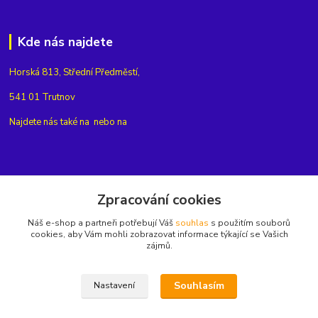
Kde nás najdete
Horská 813, Střední Předměstí,
541 01 Trutnov
Najdete nás také na
nebo na
Kontakty
Zpracování cookies
Náš e-shop a partneři potřebují Váš
souhlas
s použitím souborů
+420775654704
cookies, aby Vám mohli zobrazovat informace týkající se Vašich
zájmů.
info@eshop-rubin.cz
Souhlasím
Nastavení