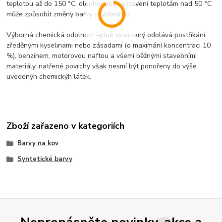
teplotou až do 150 °C, dlouhodobé vystavení teplotám nad 50 °C
může způsobit změny barvy –vyblednutí.
Výborná chemická odolnost –plně vytvrzený odolává postříkání
zředěnými kyselinami nebo zásadami (o maximání koncentraci 10
%), benzínem, motorovou naftou a všemi běžnými stavebními
materiály, natřené povrchy však nesmí být ponořeny do výše
uvedenýh chemickýh látek.
Zboží zařazeno v kategoriích
Barvy na kov
Syntetické barvy