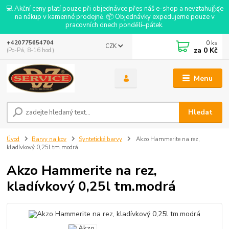
💻 Akční ceny platí pouze při objednávce přes náš e-shop a nevztahují se
na nákup v kamenné prodejně. 📦 Objednávky expedujeme pouze v
pracovních dnech pondělí–pátek.
0
ks
+420775654704
CZK
za
0 Kč
(Po-Pá, 8-16 hod.)
Menu
Hledat
Úvod
Barvy na kov
Syntetické barvy
Akzo Hammerite na rez,
kladívkový 0,25l tm.modrá
Akzo Hammerite na rez,
kladívkový 0,25l tm.modrá