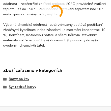
odolnost – nepřetržité zatížení teplotou 80 °C, pravidelné zatížení
teplotou až do 150 °C, dlouhodobé vystavení teplotám nad 50 °C
může způsobit změny barvy –vyblednutí.
Výborná chemická odolnost –plně vytvrzený odolává postříkání
zředěnými kyselinami nebo zásadami (o maximání koncentraci 10
%), benzínem, motorovou naftou a všemi běžnými stavebními
materiály, natřené povrchy však nesmí být ponořeny do výše
uvedenýh chemickýh látek.
Zboží zařazeno v kategoriích
Barvy na kov
Syntetické barvy