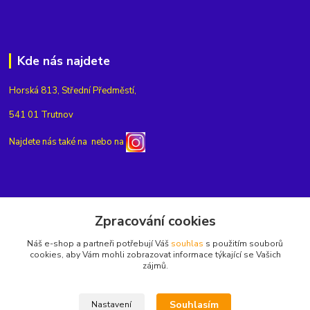
Kde nás najdete
Horská 813, Střední Předměstí,
541 01 Trutnov
Najdete nás také na
nebo na
Kontakty
Zpracování cookies
Náš e-shop a partneři potřebují Váš
souhlas
s použitím souborů
+420775654704
cookies, aby Vám mohli zobrazovat informace týkající se Vašich
zájmů.
info@eshop-rubin.cz
Souhlasím
Nastavení