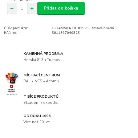
178 Kč
bez DPH
Přidat do košíku
Číslo produktu:
1-HAMMER.HL.025 09. tmavě hnědá
EAN kód:
5011867040325
KAMENNÁ PRODEJNA
Horská 813 • Trutnov
MÍCHACÍ CENTRUM
RAL • NCS • Acomix
TISÍCE PRODUKTŮ
Skladem k expedici
OD ROKU 1996
Více než 30 let