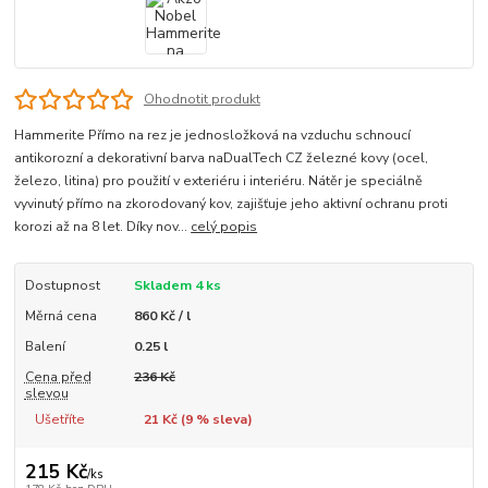
Ohodnotit produkt
Hammerite Přímo na rez je jednosložková na vzduchu schnoucí
antikorozní a dekorativní barva naDualTech CZ železné kovy (ocel,
železo, litina) pro použití v exteriéru i interiéru. Nátěr je speciálně
vyvinutý přímo na zkorodovaný kov, zajišťuje jeho aktivní ochranu proti
korozi až na 8 let. Díky nov...
celý popis
Dostupnost
Skladem 4 ks
Měrná cena
860 Kč / l
Balení
0.25 l
Cena před
236 Kč
slevou
Ušetříte
21 Kč (
9
% sleva)
215 Kč
/
ks