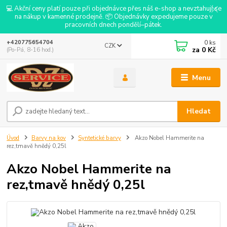
💻 Akční ceny platí pouze při objednávce přes náš e-shop a nevztahují se
na nákup v kamenné prodejně. 📦 Objednávky expedujeme pouze v
pracovních dnech pondělí–pátek.
0
ks
+420775654704
CZK
za
0 Kč
(Po-Pá, 8-16 hod.)
Menu
Hledat
Úvod
Barvy na kov
Syntetické barvy
Akzo Nobel Hammerite na
rez,tmavě hnědý 0,25l
Akzo Nobel Hammerite na
rez,tmavě hnědý 0,25l