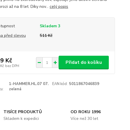
orozi až na 8 let. Díky nov...
celý popis
tupnost
Skladem 3
a před slevou
511 Kč
9 Kč
Přidat do košíku
 Kč
bez DPH
1-HAMMER.HL.07 07.
EAN kód:
5011867046839
u:
zelená
TISÍCE PRODUKTŮ
OD ROKU 1996
Skladem k expedici
Více než 30 let