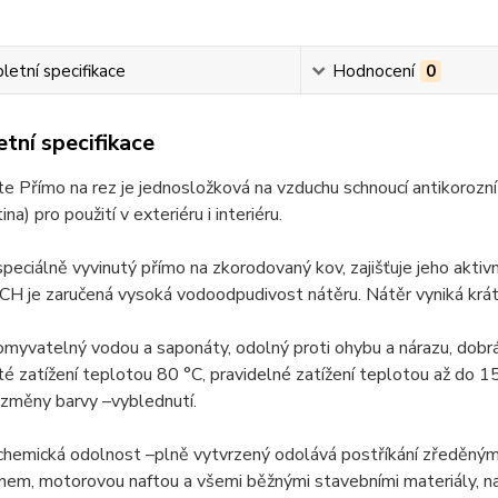
etní specifikace
Hodnocení
0
tní specifikace
 Přímo na rez je jednosložková na vzduchu schnoucí antikorozní
tina) pro použití v exteriéru i interiéru.
speciálně vyvinutý přímo na zkorodovaný kov, zajišťuje jeho aktivn
je zaručená vysoká vodoodpudivost nátěru. Nátěr vyniká krátko
omyvatelný vodou a saponáty, odolný proti ohybu a nárazu, dobr
té zatížení teplotou 80 °C, pravidelné zatížení teplotou až do
 změny barvy –vyblednutí.
chemická odolnost –plně vytvrzený odolává postříkání zředěným
ínem, motorovou naftou a všemi běžnými stavebními materiály, 