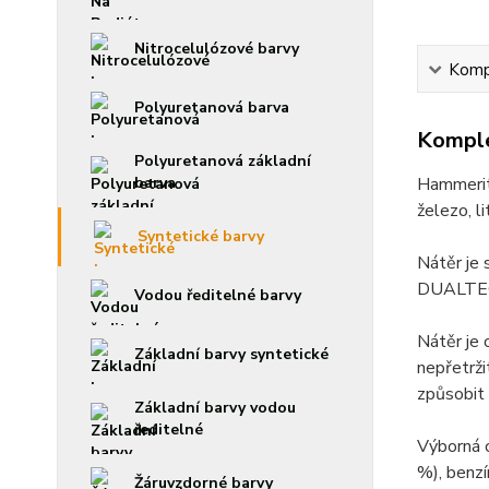
Nitrocelulózové barvy
Kompl
Polyuretanová barva
Komple
Polyuretanová základní
Hammerite
barva
železo, li
Syntetické barvy
Nátěr je 
DUALTECH 
Vodou ředitelné barvy
Nátěr je 
Základní barvy syntetické
nepřetrži
způsobit
Základní barvy vodou
ředitelné
Výborná 
%), benz
Žáruvzdorné barvy