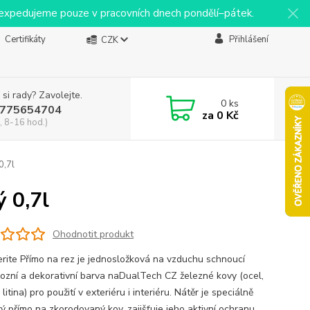
y expedujeme pouze v pracovních dnech pondělí–pátek.
Certifikáty
Přihlášení
CZK
 si rady? Zavolejte.
0
ks
775654704
za
0 Kč
, 8-16 hod.)
0,7l
 0,7l
Ohodnotit produkt
ite Přímo na rez je jednosložková na vzduchu schnoucí
rozní a dekorativní barva naDualTech CZ železné kovy (ocel,
 litina) pro použití v exteriéru i interiéru. Nátěr je speciálně
tý přímo na zkorodovaný kov, zajišťuje jeho aktivní ochranu