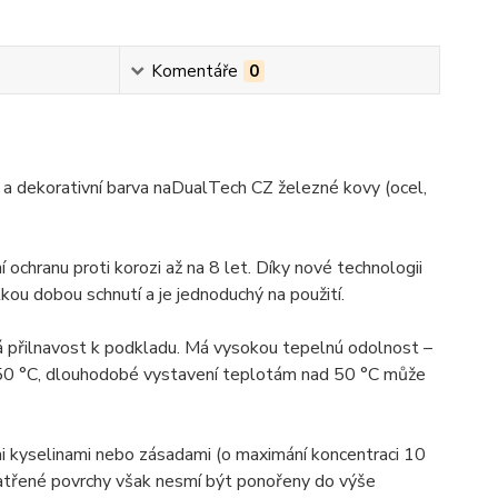
Komentáře
0
 a dekorativní barva naDualTech CZ železné kovy (ocel,
í ochranu proti korozi až na 8 let. Díky nové technologii
u dobou schnutí a je jednoduchý na použití.
á přilnavost k podkladu. Má vysokou tepelnú odolnost –
 150 °C, dlouhodobé vystavení teplotám nad 50 °C může
i kyselinami nebo zásadami (o maximání koncentraci 10
natřené povrchy však nesmí být ponořeny do výše