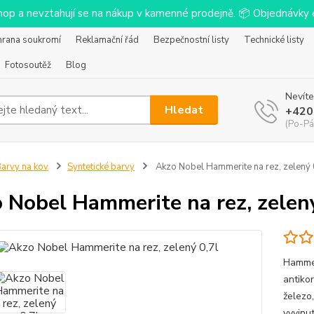
-shop a nevztahují se na nákup v kamenné prodejně. 📦 Objednávk
hrana soukromí
Reklamační řád
Bezpečnostní listy
Technické listy
Fotosoutěž
Blog
Nevíte
Hledat
+420
(Po-Pá
arvy na kov
Syntetické barvy
Akzo Nobel Hammerite na rez, zelený 
 Nobel Hammerite na rez, zelený
Hammer
antiko
železo,
vyvinu