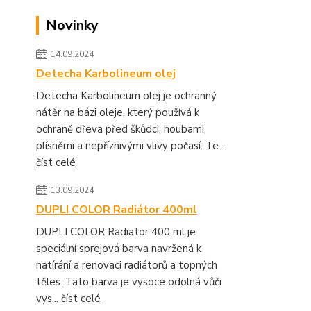
Novinky
14.09.2024
Detecha Karbolineum olej
Detecha Karbolineum olej je ochranný
nátěr na bázi oleje, který používá k
ochraně dřeva před škůdci, houbami,
plísněmi a nepříznivými vlivy počasí. Te...
číst celé
13.09.2024
DUPLI COLOR Radiátor 400ml
DUPLI COLOR Radiator 400 ml je
speciální sprejová barva navržená k
natírání a renovaci radiátorů a topných
těles. Tato barva je vysoce odolná vůči
vys...
číst celé