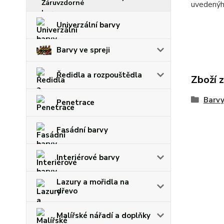
uvedenýh
Univerzální barvy
Barvy ve spreji
Ředidla a rozpouštědla
Zboží 
Barvy
Penetrace
Fasádní barvy
Interiérové barvy
Lazury a mořidla na
dřevo
Malířské nářadí a doplňky