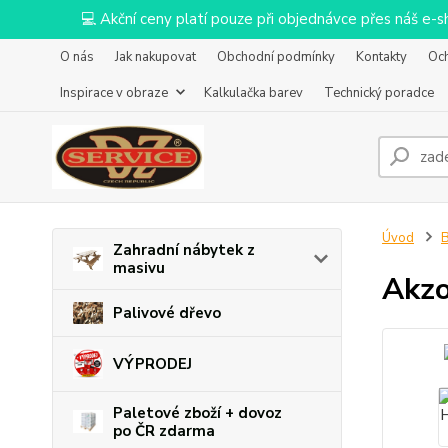
💻 Akční ceny platí pouze při objednávce přes náš e
O nás
Jak nakupovat
Obchodní podmínky
Kontakty
Oc
Inspirace v obraze
Kalkulačka barev
Technický poradce
Úvod
B
Zahradní nábytek z
masivu
Akzo
Palivové dřevo
VÝPRODEJ
Paletové zboží + dovoz
po ČR zdarma