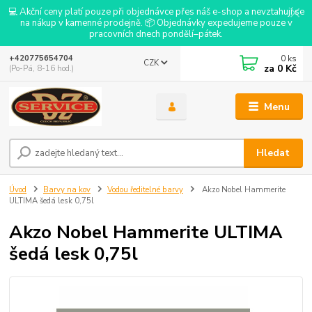
💻 Akční ceny platí pouze při objednávce přes náš e-shop a nevztahují se
na nákup v kamenné prodejně. 📦 Objednávky expedujeme pouze v
pracovních dnech pondělí–pátek.
0
ks
+420775654704
CZK
za
0 Kč
(Po-Pá, 8-16 hod.)
Menu
Hledat
Úvod
Barvy na kov
Vodou ředitelné barvy
Akzo Nobel Hammerite
ULTIMA šedá lesk 0,75l
Akzo Nobel Hammerite ULTIMA
šedá lesk 0,75l