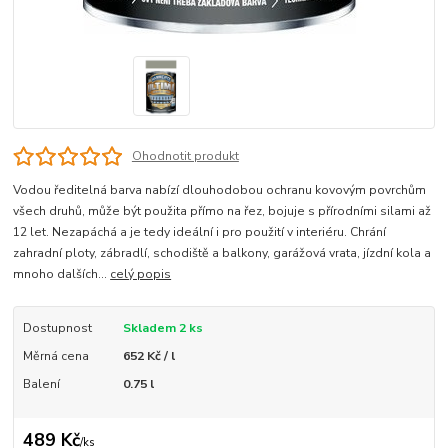
Ohodnotit produkt
Vodou ředitelná barva nabízí dlouhodobou ochranu kovovým povrchům
všech druhů, může být použita přímo na řez, bojuje s přírodními silami až
12 let. Nezapáchá a je tedy ideální i pro použití v interiéru. Chrání
zahradní ploty, zábradlí, schodiště a balkony, garážová vrata, jízdní kola a
mnoho dalších...
celý popis
Dostupnost
Skladem 2 ks
Měrná cena
652 Kč / l
Balení
0.75 l
489 Kč
/
ks