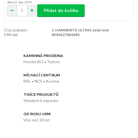
404 Kč
bez DPH
Přidat do košíku
Číslo produktu:
1-HAMMERITE ULTIMA šedá lesk
EAN kód:
8590627984965
KAMENNÁ PRODEJNA
Horská 813 • Trutnov
MÍCHACÍ CENTRUM
RAL • NCS • Acomix
TISÍCE PRODUKTŮ
Skladem k expedici
OD ROKU 1996
Více než 30 let