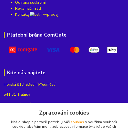
Ochrana soukromí
Reklamační řád
Kontakty
Platební brána ComGate
Kde nás najdete
Horská 813, Střední Předměstí,
541 01 Trutnov
Najdete nás také na
nebo na
Zpracování cookies
Náš e-shop a partneři potřebují Váš
souhlas
s použitím souborů
cookies, aby Vám mohli zobrazovat informace týkající se Vašich