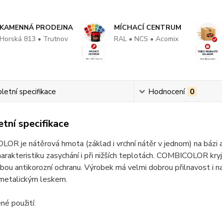
KAMENNÁ PRODEJNA
MÍCHACÍ CENTRUM
Horská 813 • Trutnov
RAL • NCS • Acomix
etní specifikace
Hodnocení
0
tní specifikace
OR je nátěrová hmota (základ i vrchní nátěr v jednom) na báz
arakteristiku zasychání i při nižších teplotách. COMBICOLOR kryj
ou antikorozní ochranu. Výrobek má velmi dobrou přilnavost i n
 metalickým leskem.
é použití: