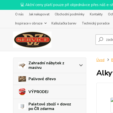
💻 Akční ceny platí pouze při objednávce přes náš e
O nás
Jak nakupovat
Obchodní podmínky
Kontakty
Oc
Inspirace v obraze
Kalkulačka barev
Technický poradce
Úvod
B
Zahradní nábytek z
masivu
Alky
Palivové dřevo
VÝPRODEJ
Paletové zboží + dovoz
po ČR zdarma