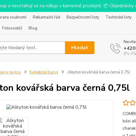
-shop a nevztahují se na nákup v kamenné prodejně. 📦 Objednávk
hrana soukromí
Reklamační řád
Bezpečnostní listy
Technické listy
Fotosoutěž
Blog
Nevíte
Hledat
+420
(Po-Pá
arvy na kov
Syntetické barvy
Alkyton kovářská barva černá 0,75l
ton kovářská barva černá 0,75l
COMBIC
bázi a
charak
v 1 vr