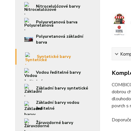
Nitrocelulózové barvy
Polyuretanová barva
Polyuretanová základní
barva
Kompl
Syntetické barvy
Komple
Vodou ředitelné barvy
COMBICOL
Základní barvy syntetické
dobrou ch
dlouhodob
Základní barvy vodou
povrch s
ředitelné
Doporučen
Žáruvzdorné barvy