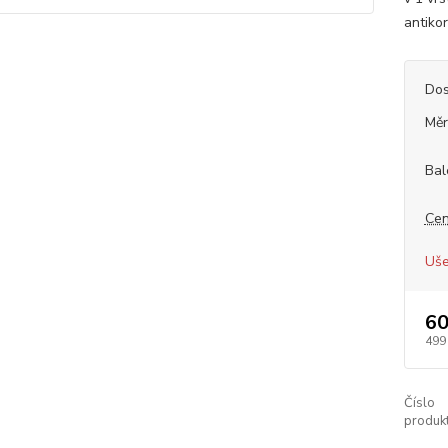
antiko
Dos
Měr
Bal
Cen
Uše
60
499
Číslo
produkt