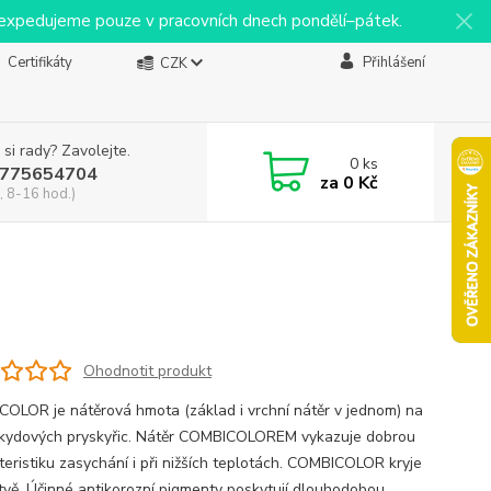
y expedujeme pouze v pracovních dnech pondělí–pátek.
Certifikáty
Přihlášení
CZK
 si rady? Zavolejte.
0
ks
775654704
za
0 Kč
, 8-16 hod.)
Ohodnotit produkt
OLOR je nátěrová hmota (základ i vrchní nátěr v jednom) na
lkydových pryskyřic. Nátěr COMBICOLOREM vykazuje dobrou
teristiku zasychání i při nižších teplotách. COMBICOLOR kryje
stvě. Účinné antikorozní pigmenty poskytují dlouhodobou