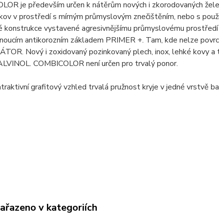
OR je především určen k nátěrům nových i zkorodovaných žele
 kov v prostředí s mírným průmyslovým znečištěním, nebo s p
 konstrukce vystavené agresivnějšímu průmyslovému prostředí .
noucím antikorozním základem PRIMER +. Tam, kde nelze povrch 
OR. Nový i zoxidovaný pozinkovaný plech, inox, lehké kovy a 
ALVINOL. COMBICOLOR není určen pro trvalý ponor.
traktivní grafitový vzhled trvalá pružnost kryje v jedné vrstvě 
zařazeno v kategoriích