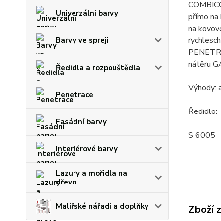
COMBICOL
Univerzální barvy
přímo na
na kovové
rychlesch
Barvy ve spreji
PENETRÁT
nátěru G
Ředidla a rozpouštědla
Výhody: a
Penetrace
Ředidlo:
Fasádní barvy
S 6005
Interiérové barvy
Lazury a mořidla na
dřevo
Malířské nářadí a doplňky
Zboží 