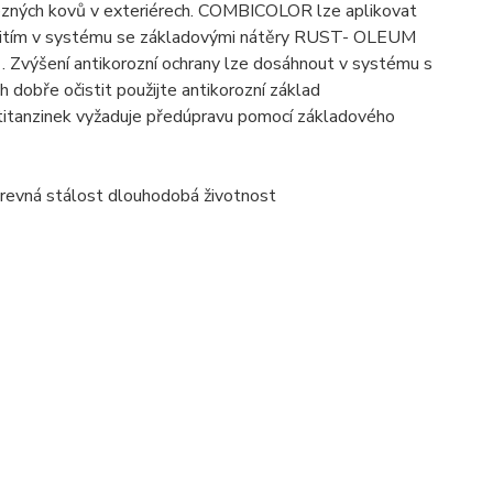
zných kovů v exteriérech. COMBICOLOR lze aplikovat
oužitím v systému se základovými nátěry RUST- OLEUM
 Zvýšení antikorozní ochrany lze dosáhnout v systému s
dobře očistit použijte antikorozní základ
titanzinek vyžaduje předúpravu pomocí základového
barevná stálost dlouhodobá životnost