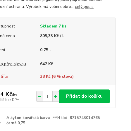
rozní ochranu. Výrobek má velmi dobro...
celý popis
tupnost
Skladem 7 ks
ná cena
805,33 Kč / l
ení
0.75 l
a před slevou
642 Kč
tříte
38 Kč (
6
% sleva)
4 Kč
/
ks
Přidat do košíku
 Kč
bez DPH
Alkyton kovářská barva
EAN kód:
8715743014765
u:
černá 0,75l