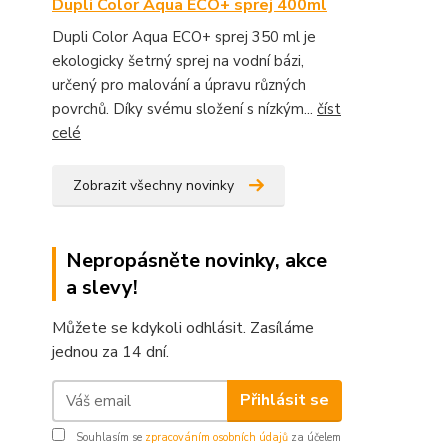
Dupli Color Aqua ECO+ sprej 400ml
Dupli Color Aqua ECO+ sprej 350 ml je
ekologicky šetrný sprej na vodní bázi,
určený pro malování a úpravu různých
povrchů. Díky svému složení s nízkým...
číst
celé
Zobrazit všechny novinky
Nepropásněte novinky, akce
a slevy!
Můžete se kdykoli odhlásit. Zasíláme
jednou za 14 dní.
Přihlásit se
Souhlasím se
zpracováním osobních údajů
za účelem