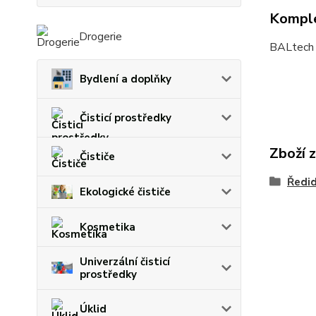
Komple
Drogerie
BALtech 
Bydlení a doplňky
Čisticí prostředky
Zboží 
Čističe
Ředid
Ekologické čističe
Kosmetika
Univerzální čisticí
prostředky
Úklid