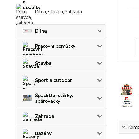
Dílna, stavba, zahrada
Dílna
Pracovní pomůcky
Stavba
Sport a outdoor
Špachtle, stěrky,
spárovačky
Zahrada
Kompl
Bazény