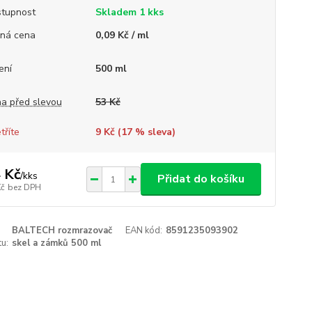
tupnost
Skladem 1 kks
ná cena
0,09 Kč / ml
ení
500 ml
a před slevou
53 Kč
tříte
9 Kč (
17
% sleva)
 Kč
/
kks
Přidat do košíku
Kč
bez DPH
BALTECH rozmrazovač
EAN kód:
8591235093902
u:
skel a zámků 500 ml