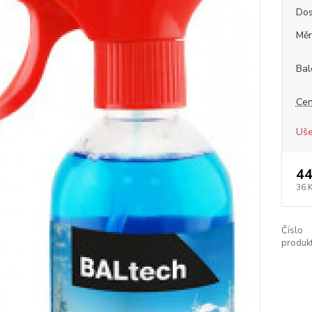
Dos
Měr
Bal
Cen
Uše
44
36 
Číslo
produkt