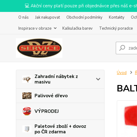
💻 Akční ceny platí pouze při objednávce přes náš e
O nás
Jak nakupovat
Obchodní podmínky
Kontakty
Oc
Inspirace v obraze
Kalkulačka barev
Technický poradce
Úvod
Ř
Zahradní nábytek z
masivu
BALT
Palivové dřevo
VÝPRODEJ
Paletové zboží + dovoz
po ČR zdarma