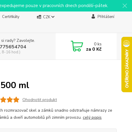
y expedujeme pouze v pracovních dnech pondělí–pátek.
Certifikáty
Přihlášení
CZK
 si rady? Zavolejte.
0
ks
775654704
za
0 Kč
, 8-16 hod.)
 500 ml
Ohodnotit produkt
h rozmrazovač skel a zámků snadno odstraňuje námrazy ze
zámků a dveří automobilů při zimním provozu.
celý popis