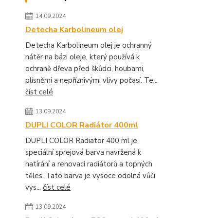
14.09.2024
Detecha Karbolineum olej
Detecha Karbolineum olej je ochranný
nátěr na bázi oleje, který používá k
ochraně dřeva před škůdci, houbami,
plísněmi a nepříznivými vlivy počasí. Te...
číst celé
13.09.2024
DUPLI COLOR Radiátor 400ml
DUPLI COLOR Radiator 400 ml je
speciální sprejová barva navržená k
natírání a renovaci radiátorů a topných
těles. Tato barva je vysoce odolná vůči
vys...
číst celé
13.09.2024