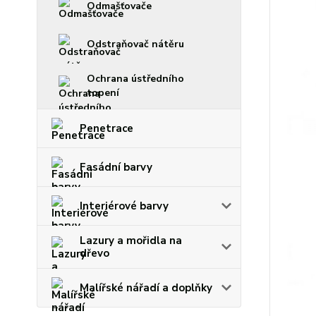
Odmašťovače
Odstraňovač nátěru
Ochrana ústředního
topení
Penetrace
Fasádní barvy
Interiérové barvy
Lazury a mořidla na
dřevo
Malířské nářadí a doplňky