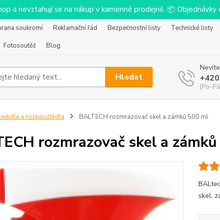
-shop a nevztahují se na nákup v kamenné prodejně. 📦 Objednávk
hrana soukromí
Reklamační řád
Bezpečnostní listy
Technické listy
Fotosoutěž
Blog
Nevíte
Hledat
+420
(Po-Pá
edidla a rozpouštědla
BALTECH rozmrazovač skel a zámků 500 ml
ECH rozmrazovač skel a zámků
BALtec
skel, 