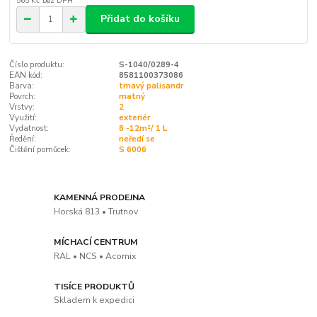
565 Kč
bez DPH
Přidat do košíku
Číslo produktu:
S-1040/0289-4
EAN kód:
8581100373086
Barva:
tmavý palisandr
Povrch:
matný
Vrstvy:
2
Využití:
exteriér
Vydatnost:
8 -12m²/ 1 L
Ředění:
neředí se
Čištění pomůcek:
S 6006
KAMENNÁ PRODEJNA
Horská 813 • Trutnov
MÍCHACÍ CENTRUM
RAL • NCS • Acomix
TISÍCE PRODUKTŮ
Skladem k expedici