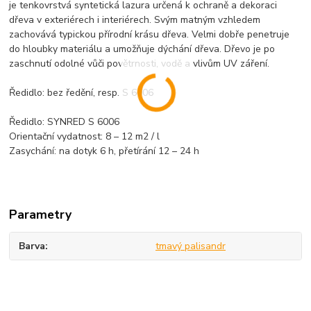
je tenkovrstvá syntetická lazura určená k ochraně a dekoraci
dřeva v exteriérech i interiérech. Svým matným vzhledem
zachovává typickou přírodní krásu dřeva. Velmi dobře penetruje
do hloubky materiálu a umožňuje dýchání dřeva. Dřevo je po
zaschnutí odolné vůči povětrnosti, vodě a vlivům UV záření.
Ředidlo: bez ředění, resp. S 6006
Ředidlo: SYNRED S 6006
Orientační vydatnost: 8 – 12 m2 / l
Zasychání: na dotyk 6 h, přetírání 12 – 24 h
Parametry
Barva
tmavý palisandr