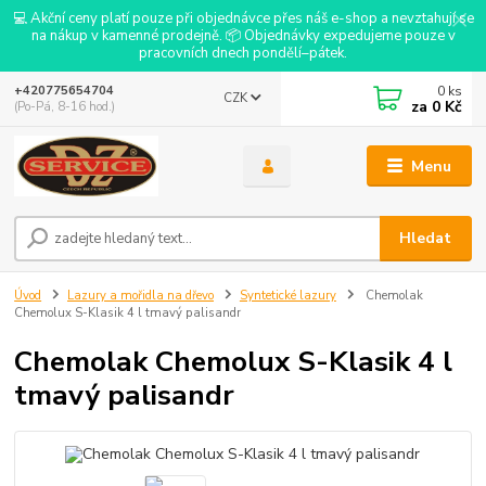
💻 Akční ceny platí pouze při objednávce přes náš e-shop a nevztahují se
na nákup v kamenné prodejně. 📦 Objednávky expedujeme pouze v
pracovních dnech pondělí–pátek.
0
ks
+420775654704
CZK
za
0 Kč
(Po-Pá, 8-16 hod.)
Menu
Hledat
Úvod
Lazury a mořidla na dřevo
Syntetické lazury
Chemolak
Chemolux S-Klasik 4 l tmavý palisandr
Chemolak Chemolux S-Klasik 4 l
tmavý palisandr