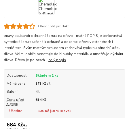
Ohodnotit produkt
tmavý palisandr ochranná lazura na dřevo - matná POPIS je tenkovrstvá
syntetická lazura určená k ochraně a dekoraci dřeva v exteriérech i
interiérech. Svým matným vzhledem zachovává typickou přírodní krásu
dřeva. Velmi dobře penetruje do hloubky materiálu a umožňuje dýchání
dřeva. Dřevo je po zasch...
celý popis
Dostupnost
Skladem 2 ks
Měrná cena
171 Kč / l
Balení
4 l
Cena před
814 Kč
slevou
Ušetříte
130 Kč (
16
% sleva)
684 Kč
/
ks