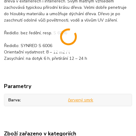
dřeva v exteriérech i interiérech. Svým matným vzhledem
zachovává typickou přírodní krásu dřeva. Velmi dobře penetruje
do hloubky materiálu a umožňuje dýchání dřeva. Dřevo je po
zaschnutí odolné vůči povětrnosti, vodě a vlivům UV záření.
Ředidlo: bez ředění, resp. S 6006
Ředidlo: SYNRED S 6006
Orientační vydatnost: 8 – 12 m2 / l
Zasychání: na dotyk 6 h, přetírání 12 – 24 h
Parametry
Barva
červený smrk
Zboží zařazeno v kategoriích