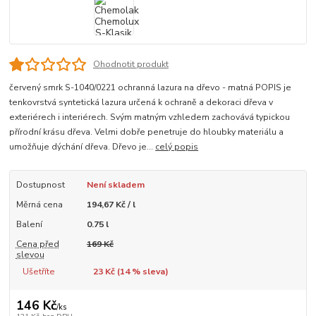
Ohodnotit produkt
červený smrk S-1040/0221 ochranná lazura na dřevo - matná POPIS je
tenkovrstvá syntetická lazura určená k ochraně a dekoraci dřeva v
exteriérech i interiérech. Svým matným vzhledem zachovává typickou
přírodní krásu dřeva. Velmi dobře penetruje do hloubky materiálu a
umožňuje dýchání dřeva. Dřevo je...
celý popis
Dostupnost
Není skladem
Měrná cena
194,67 Kč / l
Balení
0.75 l
Cena před
169 Kč
slevou
Ušetříte
23 Kč (
14
% sleva)
146 Kč
/
ks