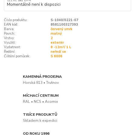
121 Kč
bez DPH
Momentálně není k dispozici
Číslo produktu:
S-1040/0221-07
EAN kód:
8581100327393
Barva:
červený smrk
Povrch:
matný
Vrstvy:
2
Využití:
exteriér
Vydatnost:
8 -12m²/ 1 L
Ředění:
neředí se
Čištění pomůcek:
S 6006
KAMENNÁ PRODEJNA
Horská 813 • Trutnov
MÍCHACÍ CENTRUM
RAL • NCS • Acomix
TISÍCE PRODUKTŮ
Skladem k expedici
OD ROKU 1996