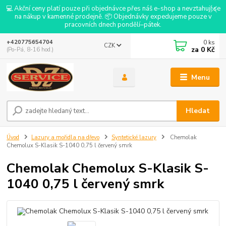
💻 Akční ceny platí pouze při objednávce přes náš e-shop a nevztahují se
na nákup v kamenné prodejně. 📦 Objednávky expedujeme pouze v
pracovních dnech pondělí–pátek.
0
ks
+420775654704
CZK
za
0 Kč
(Po-Pá, 8-16 hod.)
Menu
Hledat
Úvod
Lazury a mořidla na dřevo
Syntetické lazury
Chemolak
Chemolux S-Klasik S-1040 0,75 l červený smrk
Chemolak Chemolux S-Klasik S-
1040 0,75 l červený smrk