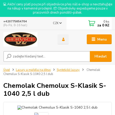
💻 Akční ceny platí pouze při objednávce přes náš e-shop a nevztahují se
na nákup v kamenné prodejně. 📦 Objednávky expedujeme pouze v
pracovních dnech pondělí–pátek.
0
ks
+420775654704
CZK
za
0 Kč
(Po-Pá, 8-16 hod.)
Menu
Hledat
Úvod
Lazury a mořidla na dřevo
Syntetické lazury
Chemolak
Chemolux S-Klasik S-1040 2,5 l dub
Chemolak Chemolux S-Klasik S-
1040 2,5 l dub