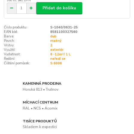
360 Kč
bez DPH
Přidat do košíku
Číslo produktu:
S-1040/0631-25
EAN kód:
8581100327560
Barva:
dub
Povrch:
matný
Vrstvy:
2
Využití:
exteriér
Vydatnost:
8 -12m²/ 1 L
Ředění:
neředí se
Čištění pomůcek:
S 6006
KAMENNÁ PRODEJNA
Horská 813 • Trutnov
MÍCHACÍ CENTRUM
RAL • NCS • Acomix
TISÍCE PRODUKTŮ
Skladem k expedici