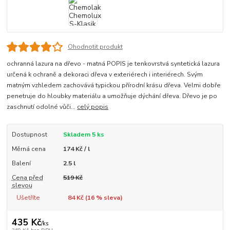
Ohodnotit produkt
ochranná lazura na dřevo - matná POPIS je tenkovrstvá syntetická lazura
určená k ochraně a dekoraci dřeva v exteriérech i interiérech. Svým
matným vzhledem zachovává typickou přírodní krásu dřeva. Velmi dobře
penetruje do hloubky materiálu a umožňuje dýchání dřeva. Dřevo je po
zaschnutí odolné vůči...
celý popis
Dostupnost
Skladem 5 ks
Měrná cena
174 Kč / l
Balení
2.5 l
Cena před
519 Kč
slevou
Ušetříte
84 Kč (
16
% sleva)
435 Kč
/
ks