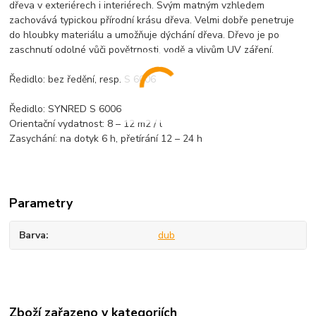
dřeva v exteriérech i interiérech. Svým matným vzhledem
zachovává typickou přírodní krásu dřeva. Velmi dobře penetruje
do hloubky materiálu a umožňuje dýchání dřeva. Dřevo je po
zaschnutí odolné vůči povětrnosti, vodě a vlivům UV záření.
Ředidlo: bez ředění, resp. S 6006
Ředidlo: SYNRED S 6006
Orientační vydatnost: 8 – 12 m2 / l
Zasychání: na dotyk 6 h, přetírání 12 – 24 h
Parametry
Barva
dub
Zboží zařazeno v kategoriích