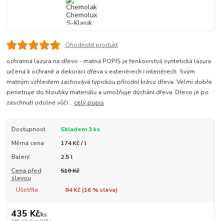
Ohodnotit produkt
ochranná lazura na dřevo - matná POPIS je tenkovrstvá syntetická lazura
určená k ochraně a dekoraci dřeva v exteriérech i interiérech. Svým
matným vzhledem zachovává typickou přírodní krásu dřeva. Velmi dobře
penetruje do hloubky materiálu a umožňuje dýchání dřeva. Dřevo je po
zaschnutí odolné vůči...
celý popis
Dostupnost
Skladem 3 ks
Měrná cena
174 Kč / l
Balení
2.5 l
Cena před
519 Kč
slevou
Ušetříte
84 Kč (
16
% sleva)
435 Kč
/
ks