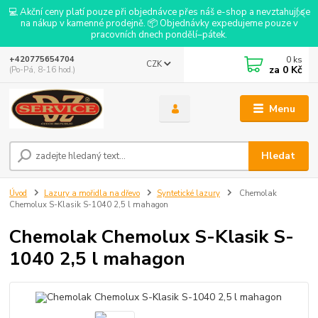
💻 Akční ceny platí pouze při objednávce přes náš e-shop a nevztahují se
na nákup v kamenné prodejně. 📦 Objednávky expedujeme pouze v
pracovních dnech pondělí–pátek.
0
ks
+420775654704
CZK
za
0 Kč
(Po-Pá, 8-16 hod.)
Menu
Hledat
Úvod
Lazury a mořidla na dřevo
Syntetické lazury
Chemolak
Chemolux S-Klasik S-1040 2,5 l mahagon
Chemolak Chemolux S-Klasik S-
1040 2,5 l mahagon