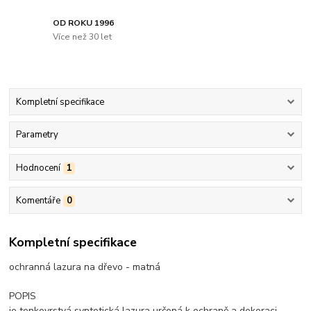
OD ROKU 1996
Více než 30 let
Kompletní specifikace
Parametry
Hodnocení
1
Komentáře
0
Kompletní specifikace
ochranná lazura na dřevo - matná
POPIS
je tenkovrstvá syntetická lazura určená k ochraně a dekoraci