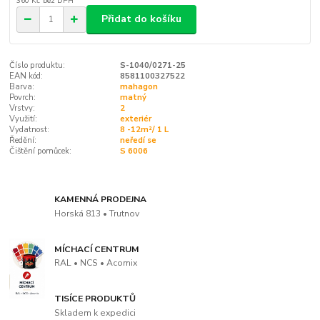
360 Kč
bez DPH
Přidat do košíku
Číslo produktu:
S-1040/0271-25
EAN kód:
8581100327522
Barva:
mahagon
Povrch:
matný
Vrstvy:
2
Využití:
exteriér
Vydatnost:
8 -12m²/ 1 L
Ředění:
neředí se
Čištění pomůcek:
S 6006
KAMENNÁ PRODEJNA
Horská 813 • Trutnov
MÍCHACÍ CENTRUM
RAL • NCS • Acomix
TISÍCE PRODUKTŮ
Skladem k expedici