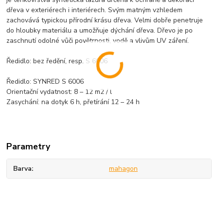
dřeva v exteriérech i interiérech. Svým matným vzhledem
zachovává typickou přírodní krásu dřeva. Velmi dobře penetruje
do hloubky materiálu a umožňuje dýchání dřeva. Dřevo je po
zaschnutí odolné vůči povětrnosti, vodě a vlivům UV záření.
Ředidlo: bez ředění, resp. S 6006
Ředidlo: SYNRED S 6006
Orientační vydatnost: 8 – 12 m2 / l
Zasychání: na dotyk 6 h, přetírání 12 – 24 h
Parametry
Barva
mahagon