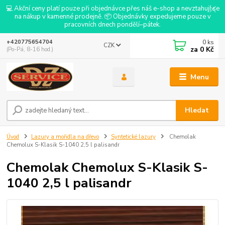
💻 Akční ceny platí pouze při objednávce přes náš e-shop a nevztahují se
na nákup v kamenné prodejně. 📦 Objednávky expedujeme pouze v
pracovních dnech pondělí–pátek.
0
ks
+420775654704
CZK
za
0 Kč
(Po-Pá, 8-16 hod.)
Menu
Hledat
Úvod
Lazury a mořidla na dřevo
Syntetické lazury
Chemolak
Chemolux S-Klasik S-1040 2,5 l palisandr
Chemolak Chemolux S-Klasik S-
1040 2,5 l palisandr