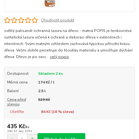
Ohodnotit produkt
světlý palisandr ochranná lazura na dřevo - matná POPIS je tenkovrstvá
syntetická lazura určená k ochraně a dekoraci dřeva v exteriérech i
interiérech. Svým matným vzhledem zachovává typickou přírodní krásu
dřeva. Velmi dobře penetruje do hloubky materiálu a umožňuje dýchání
dřeva. Dřevo je po zasc...
celý popis
Dostupnost
Skladem 2 ks
Měrná cena
174 Kč / l
Balení
2.5 l
Cena před
519 Kč
slevou
Ušetříte
84 Kč (
16
% sleva)
435 Kč
/
ks
360 Kč
bez DPH