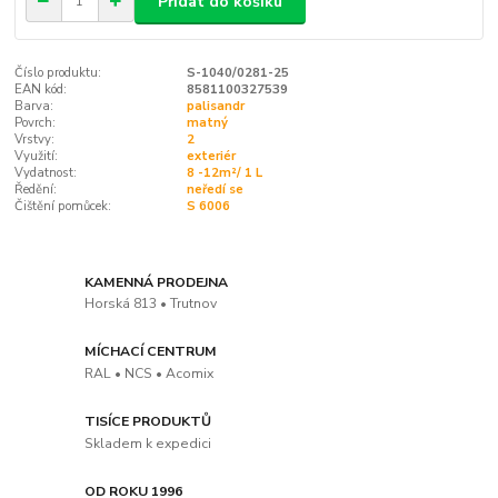
Přidat do košíku
Číslo produktu:
S-1040/0281-25
EAN kód:
8581100327539
Barva:
palisandr
Povrch:
matný
Vrstvy:
2
Využití:
exteriér
Vydatnost:
8 -12m²/ 1 L
Ředění:
neředí se
Čištění pomůcek:
S 6006
KAMENNÁ PRODEJNA
Horská 813 • Trutnov
MÍCHACÍ CENTRUM
RAL • NCS • Acomix
TISÍCE PRODUKTŮ
Skladem k expedici
OD ROKU 1996