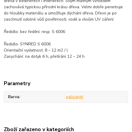
dřeva v exteriérech i interiérech. Svým matným vzhledem
zachovává typickou přírodní krásu dřeva. Velmi dobře penetruje
do hloubky materiálu a umožňuje dýchání dřeva. Dřevo je po
zaschnutí odolné vůči povětrnosti, vodě a vlivům UV záření.
Ředidlo: bez ředění, resp. S 6006
Ředidlo: SYNRED S 6006
Orientační vydatnost: 8 – 12 m2 / l
Zasychání: na dotyk 6 h, přetírání 12 – 24 h
Parametry
Barva
palisandr
Zboží zařazeno v kategoriích