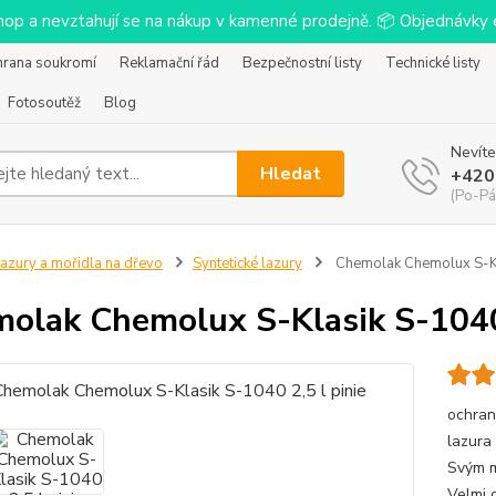
-shop a nevztahují se na nákup v kamenné prodejně. 📦 Objednávk
hrana soukromí
Reklamační řád
Bezpečnostní listy
Technické listy
Fotosoutěž
Blog
Nevíte
Hledat
+420
(Po-Pá
azury a mořidla na dřevo
Syntetické lazury
Chemolak Chemolux S-Kla
olak Chemolux S-Klasik S-1040 
ochran
lazura 
Svým m
Velmi 