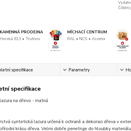
Vydatn
Čištění
KAMENNÁ PRODEJNA
MÍCHACÍ CENTRUM
Horská 813 • Trutnov
RAL • NCS • Acomix
etní specifikace
Parametry
Ho
tní specifikace
lazura na dřevo - matná
rstvá syntetická lazura určená k ochraně a dekoraci dřeva v ext
přírodní krásu dřeva. Velmi dobře penetruje do hloubky materiál