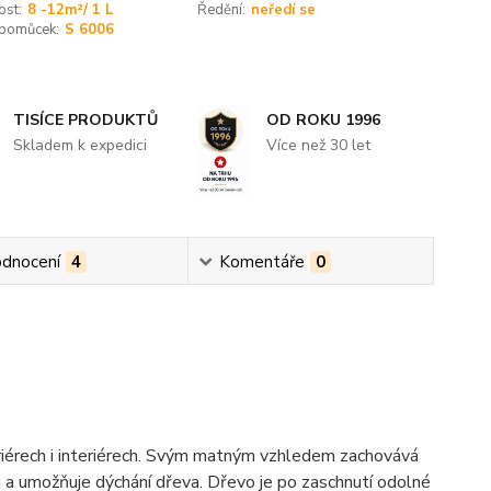
ost:
8 -12m²/ 1 L
Ředění:
neředí se
 pomůcek:
S 6006
TISÍCE PRODUKTŮ
OD ROKU 1996
Skladem k expedici
Více než 30 let
dnocení
4
Komentáře
0
eriérech i interiérech. Svým matným vzhledem zachovává
u a umožňuje dýchání dřeva. Dřevo je po zaschnutí odolné