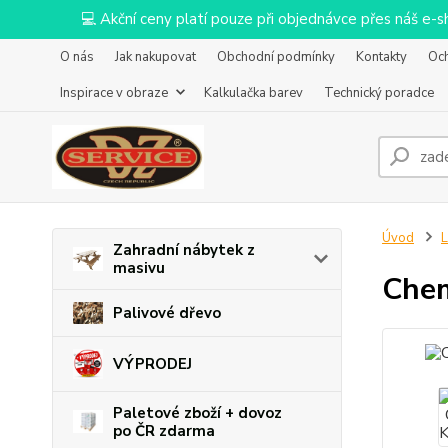
💻 Akční ceny platí pouze při objednávce přes náš e
O nás
Jak nakupovat
Obchodní podmínky
Kontakty
Oc
Inspirace v obraze
Kalkulačka barev
Technický poradce
Úvod
L
Zahradní nábytek z
masivu
Chem
Palivové dřevo
VÝPRODEJ
Paletové zboží + dovoz
po ČR zdarma