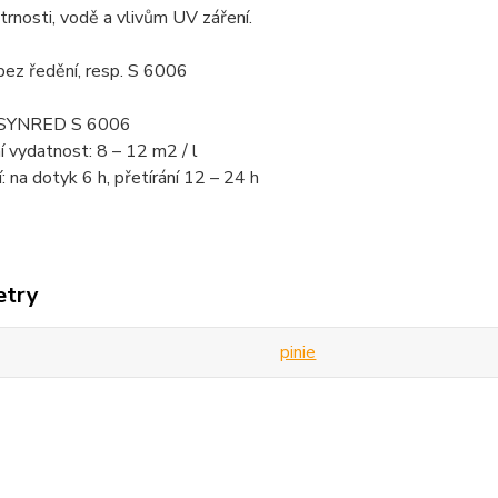
trnosti, vodě a vlivům UV záření.
bez ředění, resp. S 6006
: SYNRED S 6006
í vydatnost: 8 – 12 m2 / l
: na dotyk 6 h, přetírání 12 – 24 h
etry
pinie