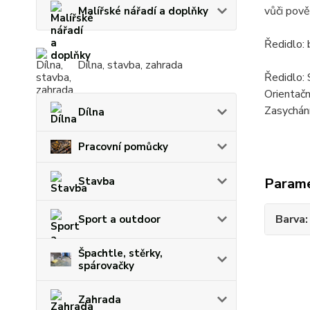
vůči pově
Malířské nářadí a doplňky
Ředidlo: 
Dílna, stavba, zahrada
Ředidlo
Orientačn
Zasychání
Dílna
Pracovní pomůcky
Stavba
Param
Barva
Sport a outdoor
Špachtle, stěrky,
spárovačky
Zahrada