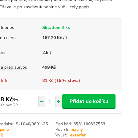
Dřevo je po zaschnutí odolné vůči...
celý popis
tupnost
Skladem 3 ks
ná cena
167,20 Kč / l
ení
2.5 l
a před slevou
499 Kč
tříte
81 Kč (
16
% sleva)
8 Kč
/
ks
Přidat do košíku
 Kč
bez DPH
roduktu:
S-1040/0601-25
EAN kód:
8581100327553
pinie
Povrch:
matný
2
Využití:
exteriér