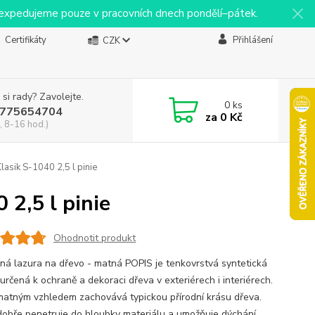
y expedujeme pouze v pracovních dnech pondělí–pátek.
Certifikáty
Přihlášení
CZK
 si rady? Zavolejte.
0
ks
775654704
za
0 Kč
, 8-16 hod.)
sik S-1040 2,5 l pinie
2,5 l pinie
Ohodnotit produkt
ná lazura na dřevo - matná POPIS je tenkovrstvá syntetická
určená k ochraně a dekoraci dřeva v exteriérech i interiérech.
atným vzhledem zachovává typickou přírodní krásu dřeva.
dobře penetruje do hloubky materiálu a umožňuje dýchání