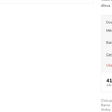
dřeva. 
Dos
Měr
Bal
Cen
Uše
41
345
Číslo p
Barva:
Vrstvy: