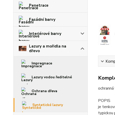
Penetrace
Fasádní barvy
Interiérové barvy
Lazury a mořidla na
dřevo
Kompl
Impregnace
Komple
Lazury vodou ředitelné
ochranná 
Ochrana dřeva
POPIS
Syntetické lazury
je tenkov
typickou 