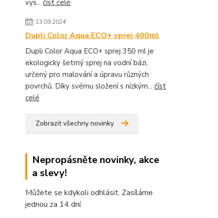
vys...
číst celé
13.09.2024
Dupli Color Aqua ECO+ sprej 400ml
Dupli Color Aqua ECO+ sprej 350 ml je
ekologicky šetrný sprej na vodní bázi,
určený pro malování a úpravu různých
povrchů. Díky svému složení s nízkým...
číst
celé
Zobrazit všechny novinky
Nepropásněte novinky, akce
a slevy!
Můžete se kdykoli odhlásit. Zasíláme
jednou za 14 dní.