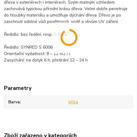
dřeva v exteriérech i interiérech. Svým matným vzhledem
zachovává typickou přírodní krásu dřeva. Velmi dobře penetruje
do hloubky materiálu a umožňuje dýchání dřeva. Dřevo je po
zaschnutí odolné vůči povětrnosti, vodě a vlivům UV záření.
Ředidlo: bez ředění, resp. S 6006
Ředidlo: SYNRED S 6006
Orientační vydatnost: 8 – 12 m2 / l
Zasychání: na dotyk 6 h, přetírání 12 – 24 h
Parametry
Barva
bříza
Zboží zařazeno v kategoriích