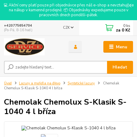
💻 Akční ceny platí pouze při objednávce přes náš e-shop a nevztahují se
na nákup v kamenné prodejně. 📦 Objednávky expedujeme pouze v
pracovních dnech pondělí–pátek.
0
ks
+420775654704
CZK
za
0 Kč
(Po-Pá, 8-16 hod.)
Menu
Hledat
Úvod
Lazury a mořidla na dřevo
Syntetické lazury
Chemolak
Chemolux S-Klasik S-1040 4 l bříza
Chemolak Chemolux S-Klasik S-
1040 4 l bříza