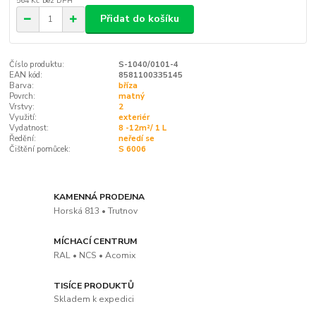
564 Kč
bez DPH
Přidat do košíku
Číslo produktu:
S-1040/0101-4
EAN kód:
8581100335145
Barva:
bříza
Povrch:
matný
Vrstvy:
2
Využití:
exteriér
Vydatnost:
8 -12m²/ 1 L
Ředění:
neředí se
Čištění pomůcek:
S 6006
KAMENNÁ PRODEJNA
Horská 813 • Trutnov
MÍCHACÍ CENTRUM
RAL • NCS • Acomix
TISÍCE PRODUKTŮ
Skladem k expedici