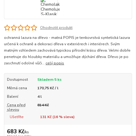
Ohodnotit produkt
ochranná lazura na dřevo - matná POPIS je tenkovrstvá syntetická lazura
určená k ochraně a dekoraci dřeva v exteriérech i interiérech. Svým
matným vzhledem zachovává typickou přírodní krásu dřeva. Velmi dobře
penetruje do hloubky materiálu a umožňuje dýchání dřeva. Dřevo je po
zaschnutí odolné vůči...
celý popis
Dostupnost
Skladem 5 ks
Měrná cena
170,75 Kč / l
Balení
4 l
Cena před
814 Kč
slevou
Ušetříte
131 Kč (
16
% sleva)
683 Kč
/
ks