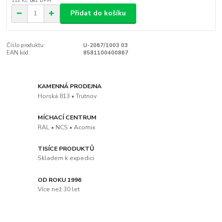
112 Kč
bez DPH
Přidat do košíku
Číslo produktu:
U-2067/1003 03
EAN kód:
8581100400867
KAMENNÁ PRODEJNA
Horská 813 • Trutnov
MÍCHACÍ CENTRUM
RAL • NCS • Acomix
TISÍCE PRODUKTŮ
Skladem k expedici
OD ROKU 1996
Více než 30 let