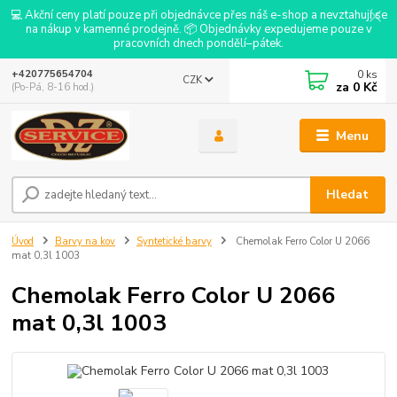
💻 Akční ceny platí pouze při objednávce přes náš e-shop a nevztahují se
na nákup v kamenné prodejně. 📦 Objednávky expedujeme pouze v
pracovních dnech pondělí–pátek.
0
ks
+420775654704
CZK
za
0 Kč
(Po-Pá, 8-16 hod.)
Menu
Hledat
Úvod
Barvy na kov
Syntetické barvy
Chemolak Ferro Color U 2066
mat 0,3l 1003
Chemolak Ferro Color U 2066
mat 0,3l 1003