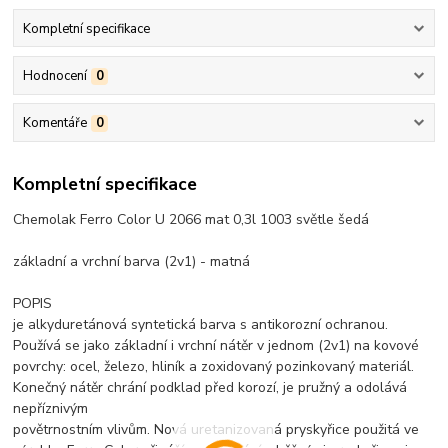
Kompletní specifikace
Hodnocení
0
Komentáře
0
Kompletní specifikace
Chemolak Ferro Color U 2066 mat 0,3l 1003 světle šedá
základní a vrchní barva (2v1) - matná
POPIS
je alkyduretánová syntetická barva s antikorozní ochranou.
Používá se jako základní i vrchní nátěr v jednom (2v1) na kovové
povrchy: ocel, železo, hliník a zoxidovaný pozinkovaný materiál.
Konečný nátěr chrání podklad před korozí, je pružný a odolává
nepříznivým
povětrnostním vlivům. Nová uretanizovaná pryskyřice použitá ve