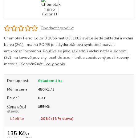
Ohodnotit produkt
Chemolak Ferro Color U 2066 mat 0,3l 1003 světle šedá základní a vrchní
barva (2v1) - matná POPIS je alkyduretánová syntetická barva s
antikorozní ochranou. Používá se jako základní i vrchní nátěr v jednom
(2v1) na kovové povrchy: ocel, železo, hliník a zoxidovaný pozinkovaný
materiál. Konečný nát...
celý popis
Dostupnost
Skladem 1 ks
Měrná cena
450 Kč / l
Balení
0.3 l
Cena před
155 Kč
slevou
Ušetříte
20 Kč (
13
% sleva)
135 Kč
/
ks