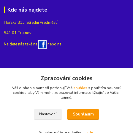
Kde nás najdete
Horská 813, Střední Předměstí,
541 01 Trutnov
Najdete nás také na
nebo na
Kontakty
Zpracování cookies
Náš e-shop a partneři potřebují Váš
souhlas
s použitím souborů
+420775654704
cookies, aby Vám mohli zobrazovat informace týkající se Vašich
zájmů.
info@eshop-rubin.cz
Souhlasím
Nastavení
Souhlas můžete odmítnout
zde
.