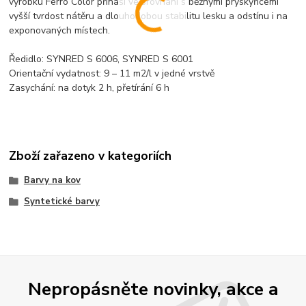
výrobku Ferro Color přináší ve srovnání s běžnými pryskyřicemi
vyšší tvrdost nátěru a dlouhodobou stabilitu lesku a odstínu i na
exponovaných místech.
Ředidlo: SYNRED S 6006, SYNRED S 6001
Orientační vydatnost: 9 – 11 m2/l v jedné vrstvě
Zasychání: na dotyk 2 h, přetírání 6 h
Zboží zařazeno v kategoriích
Barvy na kov
Syntetické barvy
Nepropásněte novinky, akce a