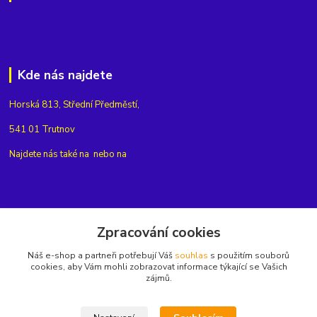
Kde nás najdete
Horská 813, Střední Předměstí,
541 01 Trutnov
Najdete nás také na
nebo na
Kontakty
Zpracování cookies
Náš e-shop a partneři potřebují Váš
souhlas
s použitím souborů
+420775654704
cookies, aby Vám mohli zobrazovat informace týkající se Vašich
zájmů.
info@eshop-rubin.cz