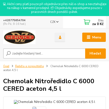
💻 Akční ceny platí pouze při objednávce přes náš e-shop a nevztahují se
na nákup v kamenné prodejně. 📦 Objednávky expedujeme pouze v
pracovních dnech pondělí–pátek.
0
ks
+420775654704
CZK
za
0 Kč
(Po-Pá, 8-16 hod.)
Menu
Hledat
Úvod
Ředidla a rozpouštědla
Chemolak Nitroředidlo C 6000 CERED
aceton 4,5 l
Chemolak Nitroředidlo C 6000
CERED aceton 4,5 l