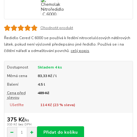
Ohodnotit produkt
Ředidlo Cered C 6000 se používá k ředění nitrocelulózových nátěrových
látek, pokud není výslovně předepsáno jiné ředidlo. Používá se i na
čištění nářadí a odmašťování povrchů.
celý popis
Dostupnost
Skladem 4 ks
Měrná cena
83,33 Kč / l
Balení
4.5 l
Cena před
489 Kč
slevou
Ušetříte
114 Kč (
23
% sleva)
375 Kč
/
ks
310 Kč
bez DPH
Přidat do košíku