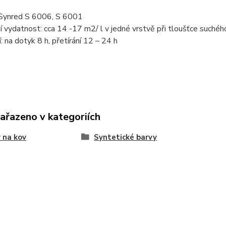
 Synred S 6006, S 6001
í vydatnost: cca 14 -17 m2/ l v jedné vrstvě při tloušťce suché
: na dotyk 8 h, přetírání 12 – 24 h
zařazeno v kategoriích
 na kov
Syntetické barvy