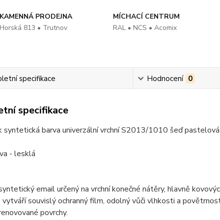
KAMENNÁ PRODEJNA
MÍCHACÍ CENTRUM
Horská 813 • Trutnov
RAL • NCS • Acomix
etní specifikace
Hodnocení
0
tní specifikace
 syntetická barva univerzální vrchní S2013/1010 šeď pastelová
va - lesklá
 syntetický email určený na vrchní konečné nátěry, hlavně kovovýc
 vytváří souvislý ochranný film, odolný vůči vlhkosti a povětrnos
 renovované povrchy.