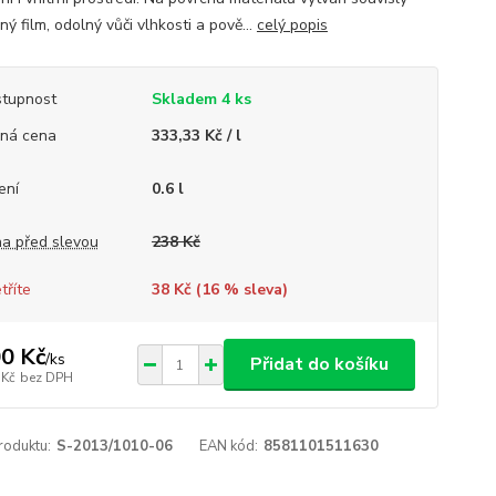
ý film, odolný vůči vlhkosti a pově...
celý popis
tupnost
Skladem 4 ks
ná cena
333,33 Kč / l
ení
0.6 l
a před slevou
238 Kč
tříte
38 Kč (
16
% sleva)
0 Kč
/
ks
Přidat do košíku
 Kč
bez DPH
roduktu:
S-2013/1010-06
EAN kód:
8581101511630