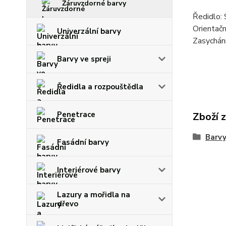
Žáruvzdorné barvy
Ředidlo:
Orientačn
Univerzální barvy
Zasychání
Barvy ve spreji
Ředidla a rozpouštědla
Penetrace
Zboží 
Barvy
Fasádní barvy
Interiérové barvy
Lazury a mořidla na
dřevo