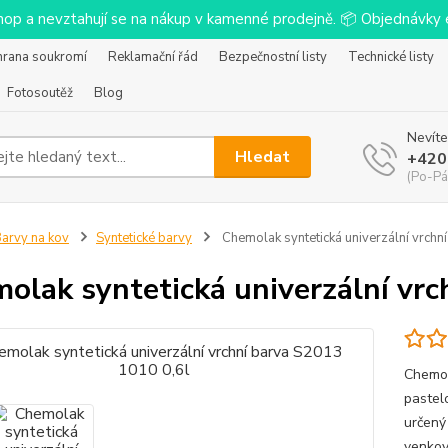
-shop a nevztahují se na nákup v kamenné prodejně. 📦 Objednávk
hrana soukromí
Reklamační řád
Bezpečnostní listy
Technické listy
Fotosoutěž
Blog
Nevíte
Hledat
+420
(Po-Pá
arvy na kov
Syntetické barvy
Chemolak syntetická univerzální vrchn
olak syntetická univerzální vrc
Chemol
pastelo
určený
venkovn