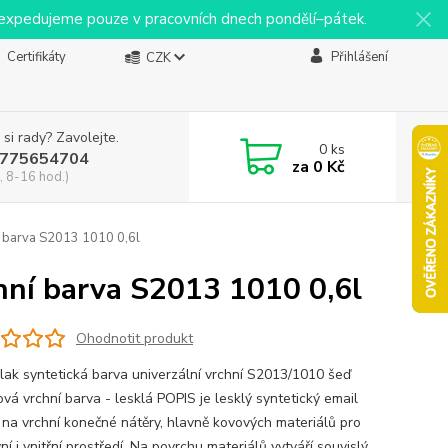
y expedujeme pouze v pracovních dnech pondělí–pátek.
Certifikáty
Přihlášení
CZK
 si rady? Zavolejte.
0
ks
775654704
za
0 Kč
, 8-16 hod.)
í barva S2013 1010 0,6l
hní barva S2013 1010 0,6l
Ohodnotit produkt
ak syntetická barva univerzální vrchní S2013/1010 šeď
vá vrchní barva - lesklá POPIS je lesklý syntetický email
 na vrchní konečné nátěry, hlavně kovových materiálů pro
í i vnitřní prostředí. Na povrchu materiálů vytváří souvislý