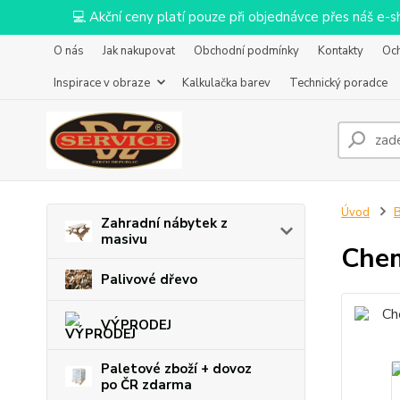
💻 Akční ceny platí pouze při objednávce přes náš e
O nás
Jak nakupovat
Obchodní podmínky
Kontakty
Oc
Inspirace v obraze
Kalkulačka barev
Technický poradce
Úvod
B
Zahradní nábytek z
masivu
Chem
Palivové dřevo
VÝPRODEJ
Paletové zboží + dovoz
po ČR zdarma