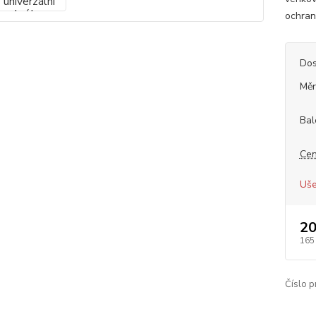
ochrann
Dos
Měr
Bal
Cen
Uše
20
165
Číslo p