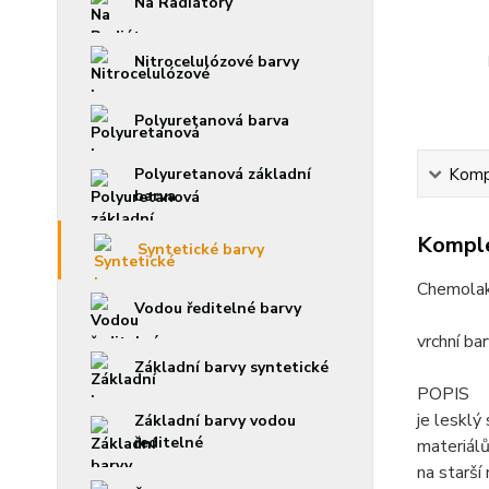
Na Radiátory
Nitrocelulózové barvy
Polyuretanová barva
Polyuretanová základní
Kompl
barva
Komple
Syntetické barvy
Chemolak
Vodou ředitelné barvy
vrchní bar
Základní barvy syntetické
POPIS
je lesklý
Základní barvy vodou
ředitelné
materiálů
na starší