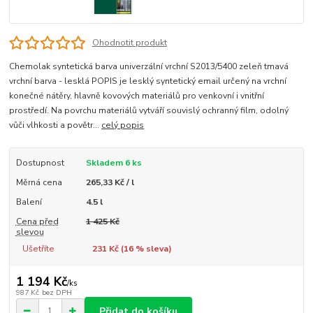
Ohodnotit produkt
Chemolak syntetická barva univerzální vrchní S2013/5400 zeleň tmavá
vrchní barva - lesklá POPIS je lesklý syntetický email určený na vrchní
konečné nátěry, hlavně kovových materiálů pro venkovní i vnitřní
prostředí. Na povrchu materiálů vytváří souvislý ochranný film, odolný
vůči vlhkosti a povětr...
celý popis
Dostupnost
Skladem 6 ks
Měrná cena
265,33 Kč / l
Balení
4.5 l
Cena před
1 425 Kč
slevou
Ušetříte
231 Kč (
16
% sleva)
1 194 Kč
/
ks
987 Kč
bez DPH
Přidat do košíku