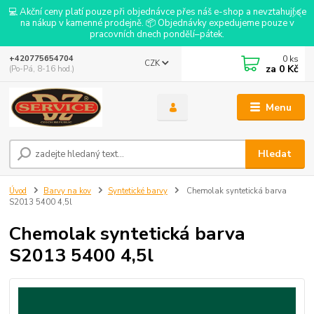
💻 Akční ceny platí pouze při objednávce přes náš e-shop a nevztahují se
na nákup v kamenné prodejně. 📦 Objednávky expedujeme pouze v
pracovních dnech pondělí–pátek.
0
ks
+420775654704
CZK
za
0 Kč
(Po-Pá, 8-16 hod.)
Menu
Hledat
Úvod
Barvy na kov
Syntetické barvy
Chemolak syntetická barva
S2013 5400 4,5l
Chemolak syntetická barva
S2013 5400 4,5l