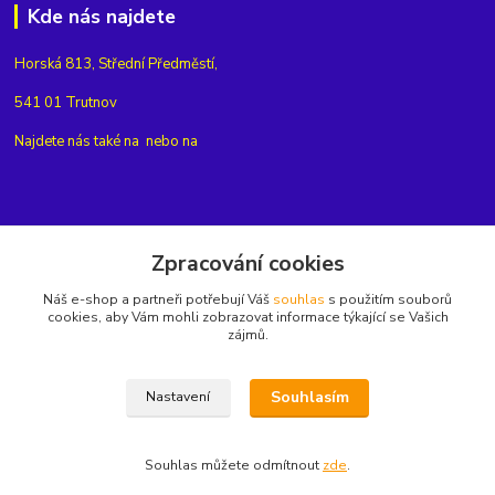
Kde nás najdete
Horská 813, Střední Předměstí,
541 01 Trutnov
Najdete nás také na
nebo na
Kontakty
Zpracování cookies
Náš e-shop a partneři potřebují Váš
souhlas
s použitím souborů
+420775654704
cookies, aby Vám mohli zobrazovat informace týkající se Vašich
zájmů.
info@eshop-rubin.cz
Souhlasím
Nastavení
Souhlas můžete odmítnout
zde
.
Vytvořeno na
Eshop-rychle.cz