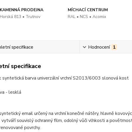
KAMENNÁ PRODEJNA
MÍCHACÍ CENTRUM
Horská 813 • Trutnov
RAL • NCS • Acomix
etní specifikace
Hodnocení
1
tní specifikace
 syntetická barva univerzální vrchní S2013/6003 slonová kost
va - lesklá
 syntetický email určený na vrchní konečné nátěry, hlavně kovovýc
 vytváří souvislý ochranný film, odolný vůči vlhkosti a povětrnos
 renovované povrchy.