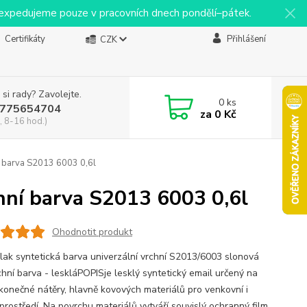
y expedujeme pouze v pracovních dnech pondělí–pátek.
Certifikáty
Přihlášení
CZK
 si rady? Zavolejte.
0
ks
775654704
za
0 Kč
, 8-16 hod.)
í barva S2013 6003 0,6l
hní barva S2013 6003 0,6l
Ohodnotit produkt
ak syntetická barva univerzální vrchní S2013/6003 slonová
chní barva - leskláPOPISje lesklý syntetický email určený na
 konečné nátěry, hlavně kovových materiálů pro venkovní i
 prostředí. Na povrchu materiálů vytváří souvislý ochranný film,