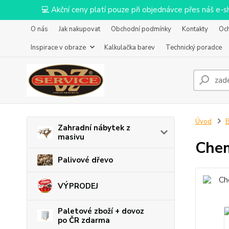
💻 Akční ceny platí pouze při objednávce přes náš e
O nás
Jak nakupovat
Obchodní podmínky
Kontakty
Oc
Inspirace v obraze
Kalkulačka barev
Technický poradce
Úvod
B
Zahradní nábytek z
masivu
Chem
Palivové dřevo
VÝPRODEJ
Paletové zboží + dovoz
po ČR zdarma