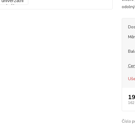
odolný 
Dos
Měr
Bal
Cen
Uše
19
162
Číslo p