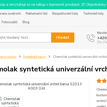
-shop a nevztahují se na nákup v kamenné prodejně. 📦 Objednávk
hrana soukromí
Reklamační řád
Bezpečnostní listy
Technické listy
Fotosoutěž
Blog
Nevíte
Hledat
+420
(Po-Pá
arvy na kov
Syntetické barvy
Chemolak syntetická univerzální vrchn
olak syntetická univerzální vrc
Chemol
kostvr
vrchní
vnitřní