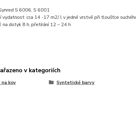
 Synred S 6006, S 6001
í vydatnost: cca 14 -17 m2/ l v jedné vrstvě při tloušťce suché
: na dotyk 8 h, přetírání 12 – 24 h
zařazeno v kategoriích
 na kov
Syntetické barvy