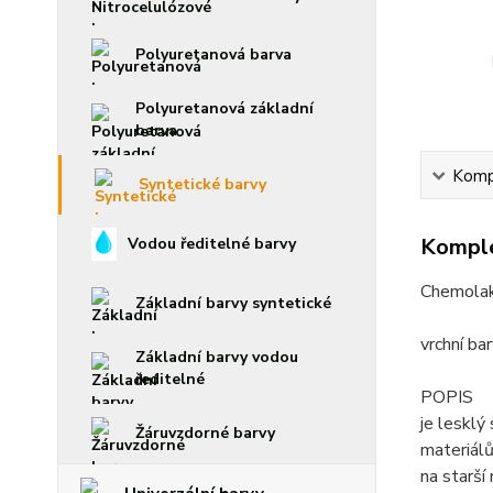
Polyuretanová barva
Polyuretanová základní
barva
Kompl
Syntetické barvy
Komple
Vodou ředitelné barvy
Chemolak
Základní barvy syntetické
vrchní bar
Základní barvy vodou
ředitelné
POPIS
je lesklý
Žáruvzdorné barvy
materiálů
na starší