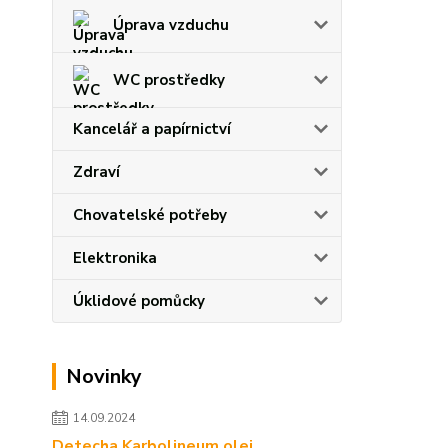
Úprava vzduchu
WC prostředky
Kancelář a papírnictví
Zdraví
Chovatelské potřeby
Elektronika
Úklidové pomůcky
Novinky
14.09.2024
Detecha Karbolineum olej