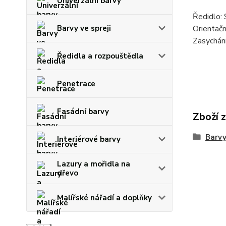
Univerzální barvy
Ředidlo:
Barvy ve spreji
Orientačn
Zasychání
Ředidla a rozpouštědla
Penetrace
Fasádní barvy
Zboží 
Barvy
Interiérové barvy
Lazury a mořidla na
dřevo
Malířské nářadí a doplňky