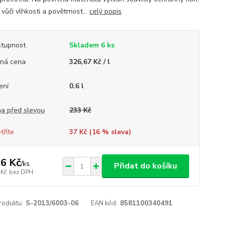
vůči vlhkosti a povětrnost...
celý popis
tupnost
Skladem 6 ks
ná cena
326,67 Kč / l
ení
0.6 l
a před slevou
233 Kč
tříte
37 Kč (
16
% sleva)
6 Kč
/
ks
Přidat do košíku
 Kč
bez DPH
roduktu:
S-2013/6003-06
EAN kód:
8581100340491