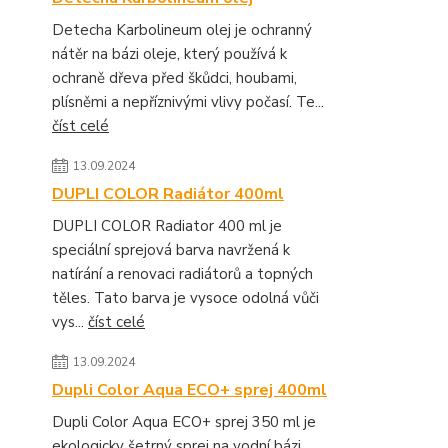
Detecha Karbolineum olej je ochranný
nátěr na bázi oleje, který používá k
ochraně dřeva před škůdci, houbami,
plísněmi a nepříznivými vlivy počasí. Te...
číst celé
13.09.2024
DUPLI COLOR Radiátor 400ml
DUPLI COLOR Radiator 400 ml je
speciální sprejová barva navržená k
natírání a renovaci radiátorů a topných
těles. Tato barva je vysoce odolná vůči
vys...
číst celé
13.09.2024
Dupli Color Aqua ECO+ sprej 400ml
Dupli Color Aqua ECO+ sprej 350 ml je
ekologicky šetrný sprej na vodní bázi,