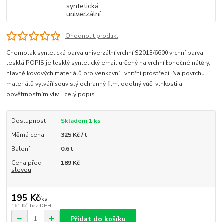
Ohodnotit produkt
Chemolak syntetická barva univerzální vrchní S2013/6600 vrchní barva -
lesklá POPIS je lesklý syntetický email určený na vrchní konečné nátěry,
hlavně kovových materiálů pro venkovní i vnitřní prostředí. Na povrchu
materiálů vytváří souvislý ochranný film, odolný vůči vlhkosti a
povětrnostním vliv...
celý popis
Dostupnost
Skladem 1 ks
Měrná cena
325 Kč / l
Balení
0.6 l
Cena před
189 Kč
slevou
195 Kč
/
ks
161 Kč
bez DPH
Přidat do košíku