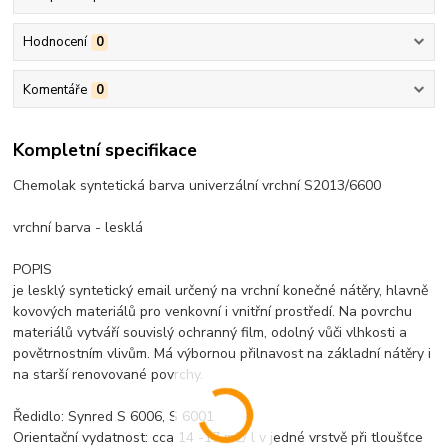
Hodnocení
0
Komentáře
0
Kompletní specifikace
Chemolak syntetická barva univerzální vrchní S2013/6600
vrchní barva - lesklá
POPIS
je lesklý syntetický email určený na vrchní konečné nátěry, hlavně
kovových materiálů pro venkovní i vnitřní prostředí. Na povrchu
materiálů vytváří souvislý ochranný film, odolný vůči vlhkosti a
povětrnostním vlivům. Má výbornou přilnavost na základní nátěry i
na starší renovované povrchy.
Ředidlo: Synred S 6006, S 6001
Orientační vydatnost: cca 14 -17 m2/ l v jedné vrstvě při tloušťce