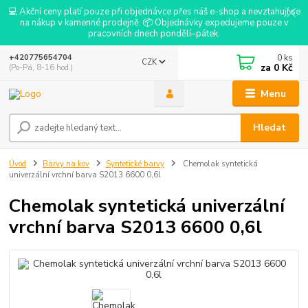
💻 Akční ceny platí pouze při objednávce přes náš e-shop a nevztahují se
na nákup v kamenné prodejně. 📦 Objednávky expedujeme pouze v
pracovních dnech pondělí–pátek.
0
ks
+420775654704
CZK
za
0 Kč
(Po-Pá, 8-16 hod.)
Menu
Hledat
Úvod
Barvy na kov
Syntetické barvy
Chemolak syntetická
univerzální vrchní barva S2013 6600 0,6l
Chemolak syntetická univerzální
vrchní barva S2013 6600 0,6l