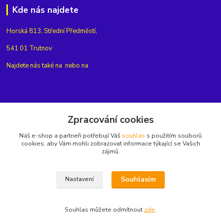
Kde nás najdete
Horská 813, Střední Předměstí,
541 01 Trutnov
Najdete nás také na
nebo na
Kontakty
Zpracování cookies
Náš e-shop a partneři potřebují Váš
souhlas
s použitím souborů
+420775654704
cookies, aby Vám mohli zobrazovat informace týkající se Vašich
zájmů.
info@eshop-rubin.cz
Souhlasím
Nastavení
Souhlas můžete odmítnout
zde
.
Vytvořeno na
Eshop-rychle.cz