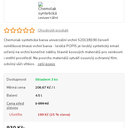
Ohodnotit produkt
Chemolak syntetická barva univerzální vrchní S2013/8190 červeň
rumělková tmavá vrchní barva - lesklá POPIS je lesklý syntetický email
určený na vrchní konečné nátěry, hlavně kovových materiálů pro venkovní
i vnitřní prostředí. Na povrchu materiálů vytváří souvislý ochranný film,
odolný vůči vlhkos...
celý popis
Dostupnost
Skladem 3 ks
Měrná cena
206,67 Kč / l
Balení
4.5 l
Cena před
1 099 Kč
slevou
Ušetříte
169 Kč (
15
% sleva)