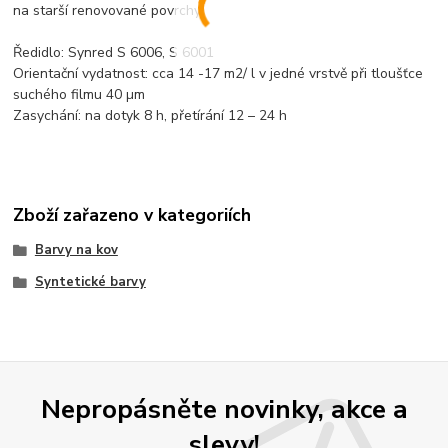
na starší renovované povrchy.
Ředidlo: Synred S 6006, S 6001
Orientační vydatnost: cca 14 -17 m2/ l v jedné vrstvě při tloušťce
suchého filmu 40 µm
Zasychání: na dotyk 8 h, přetírání 12 – 24 h
Zboží zařazeno v kategoriích
Barvy na kov
Syntetické barvy
Nepropásněte novinky, akce a
slevy!