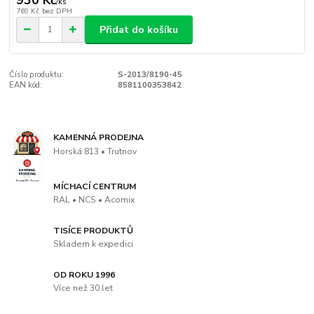
930 Kč
/
ks
769 Kč
bez DPH
Přidat do košíku
Číslo produktu:
S-2013/8190-45
EAN kód:
8581100353842
KAMENNÁ PRODEJNA
Horská 813 • Trutnov
MÍCHACÍ CENTRUM
RAL • NCS • Acomix
TISÍCE PRODUKTŮ
Skladem k expedici
OD ROKU 1996
Více než 30 let