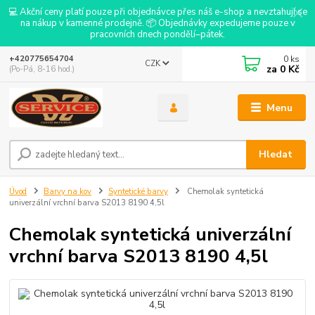
💻 Akční ceny platí pouze při objednávce přes náš e-shop a nevztahují se
na nákup v kamenné prodejně. 📦 Objednávky expedujeme pouze v
pracovních dnech pondělí–pátek.
0
ks
+420775654704
CZK
za
0 Kč
(Po-Pá, 8-16 hod.)
Menu
Hledat
Úvod
Barvy na kov
Syntetické barvy
Chemolak syntetická
univerzální vrchní barva S2013 8190 4,5l
Chemolak syntetická univerzální
vrchní barva S2013 8190 4,5l