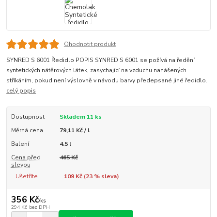
Ohodnotit produkt
SYNRED S 6001 Ředidlo POPIS SYNRED S 6001 se požívá na ředění
syntetických nátěrových látek, zasychající na vzduchu nanášených
stříkáním, pokud není výslovně v návodu barvy předepsané jiné ředidlo.
celý popis
Dostupnost
Skladem 11 ks
Měrná cena
79,11 Kč / l
Balení
4.5 l
Cena před
465 Kč
slevou
Ušetříte
109 Kč (
23
% sleva)
356 Kč
/
ks
294 Kč
bez DPH