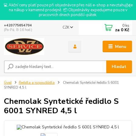
💻 Akční ceny platí pouze při objednávce přes náš e-shop a nevztahují se
na nákup v kamenné prodejně. 📦 Objednávky expedujeme pouze v
pracovních dnech pondělí–pátek.
0
ks
+420775654704
CZK
za
0 Kč
(Po-Pá, 8-16 hod.)
Menu
Hledat
Úvod
Ředidla a rozpouštědla
Chemolak Syntetické ředidlo S 6001
SYNRED 4,5 l
Chemolak Syntetické ředidlo S
6001 SYNRED 4,5 l