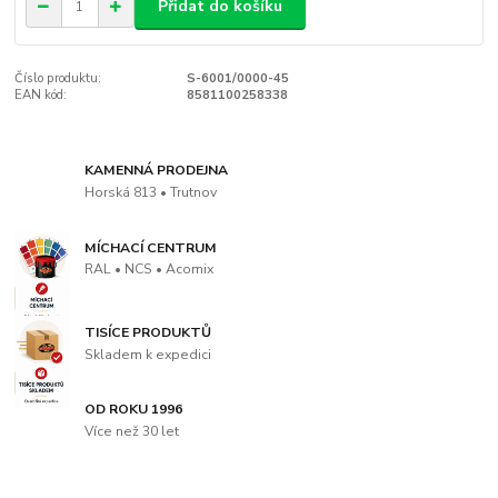
Přidat do košíku
Číslo produktu:
S-6001/0000-45
EAN kód:
8581100258338
KAMENNÁ PRODEJNA
Horská 813 • Trutnov
MÍCHACÍ CENTRUM
RAL • NCS • Acomix
TISÍCE PRODUKTŮ
Skladem k expedici
OD ROKU 1996
Více než 30 let