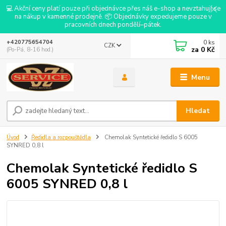
💻 Akční ceny platí pouze při objednávce přes náš e-shop a nevztahují se
na nákup v kamenné prodejně. 📦 Objednávky expedujeme pouze v
pracovních dnech pondělí–pátek.
0
ks
+420775654704
CZK
za
0 Kč
(Po-Pá, 8-16 hod.)
Menu
Hledat
Úvod
Ředidla a rozpouštědla
Chemolak Syntetické ředidlo S 6005
SYNRED 0,8 l
Chemolak Syntetické ředidlo S
6005 SYNRED 0,8 l