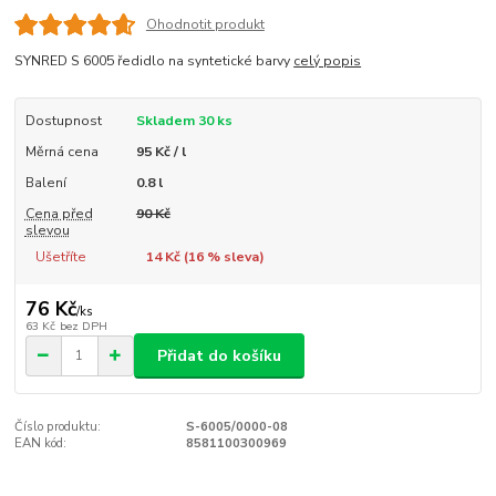
Ohodnotit produkt
SYNRED S 6005 ředidlo na syntetické barvy
celý popis
Dostupnost
Skladem 30 ks
Měrná cena
95 Kč / l
Balení
0.8 l
Cena před
90 Kč
slevou
Ušetříte
14 Kč (
16
% sleva)
76 Kč
/
ks
63 Kč
bez DPH
Přidat do košíku
Číslo produktu:
S-6005/0000-08
EAN kód:
8581100300969