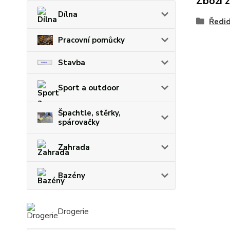
Zboží 
Dílna
Ředid
Pracovní pomůcky
Stavba
Sport a outdoor
Špachtle, stěrky,
spárovačky
Zahrada
Bazény
Drogerie