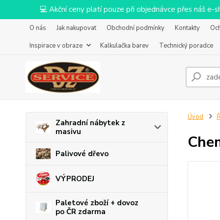
💻 Akční ceny platí pouze při objednávce přes náš e
O nás
Jak nakupovat
Obchodní podmínky
Kontakty
Oc
Inspirace v obraze
Kalkulačka barev
Technický poradce
Úvod
Ř
Zahradní nábytek z
masivu
Chem
Palivové dřevo
VÝPRODEJ
Paletové zboží + dovoz
po ČR zdarma