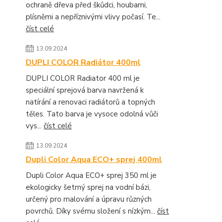
ochraně dřeva před škůdci, houbami,
plísněmi a nepříznivými vlivy počasí. Te...
číst celé
13.09.2024
DUPLI COLOR Radiátor 400ml
DUPLI COLOR Radiator 400 ml je
speciální sprejová barva navržená k
natírání a renovaci radiátorů a topných
těles. Tato barva je vysoce odolná vůči
vys...
číst celé
13.09.2024
Dupli Color Aqua ECO+ sprej 400ml
Dupli Color Aqua ECO+ sprej 350 ml je
ekologicky šetrný sprej na vodní bázi,
určený pro malování a úpravu různých
povrchů. Díky svému složení s nízkým...
číst