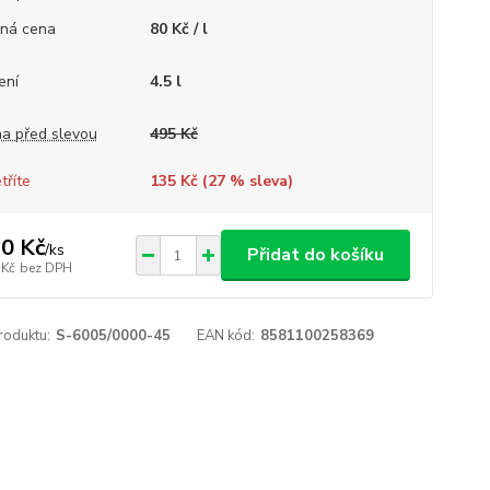
ná cena
80 Kč / l
ení
4.5 l
a před slevou
495 Kč
tříte
135 Kč (
27
% sleva)
0 Kč
/
ks
Přidat do košíku
 Kč
bez DPH
roduktu:
S-6005/0000-45
EAN kód:
8581100258369