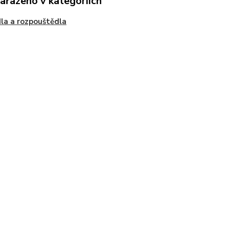
zařazeno v kategoriích
la a rozpouštědla