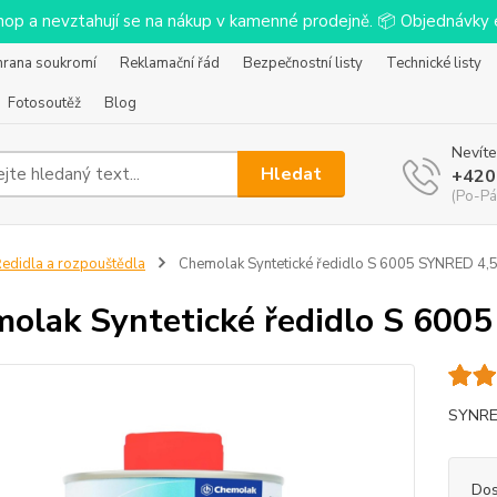
-shop a nevztahují se na nákup v kamenné prodejně. 📦 Objednávk
hrana soukromí
Reklamační řád
Bezpečnostní listy
Technické listy
Fotosoutěž
Blog
Nevíte
Hledat
+420
(Po-Pá
edidla a rozpouštědla
Chemolak Syntetické ředidlo S 6005 SYNRED 4,5
olak Syntetické ředidlo S 6005
SYNRED
Dos