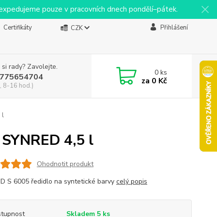
y expedujeme pouze v pracovních dnech pondělí–pátek.
Certifikáty
Přihlášení
CZK
 si rady? Zavolejte.
0
ks
775654704
za
0 Kč
, 8-16 hod.)
 l
 SYNRED 4,5 l
Ohodnotit produkt
 S 6005 ředidlo na syntetické barvy
celý popis
tupnost
Skladem 5 ks