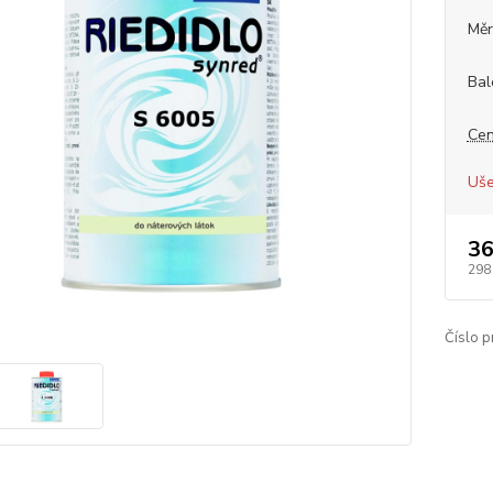
Měr
Bal
Cen
Uše
36
298
Číslo p