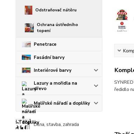
Odstraňovač nátěru
Ochrana ústředního
topení
Penetrace
Kompl
Fasádní barvy
Komple
Interiérové barvy
SYNRED 
Lazury a mořidla na
dřevo
ředidlo n
Malířské nářadí a doplňky
Dílna, stavba, zahrada