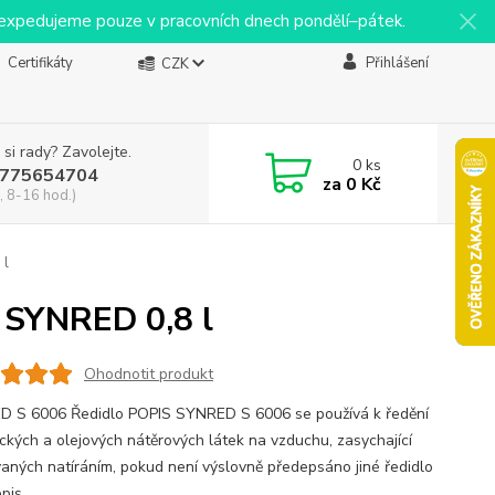
y expedujeme pouze v pracovních dnech pondělí–pátek.
Certifikáty
Přihlášení
CZK
 si rady? Zavolejte.
0
ks
775654704
za
0 Kč
, 8-16 hod.)
 l
 SYNRED 0,8 l
Ohodnotit produkt
 S 6006 Ředidlo POPIS SYNRED S 6006 se používá k ředění
ických a olejových nátěrových látek na vzduchu, zasychající
vaných natíráním, pokud není výslovně předepsáno jiné ředidlo
opis