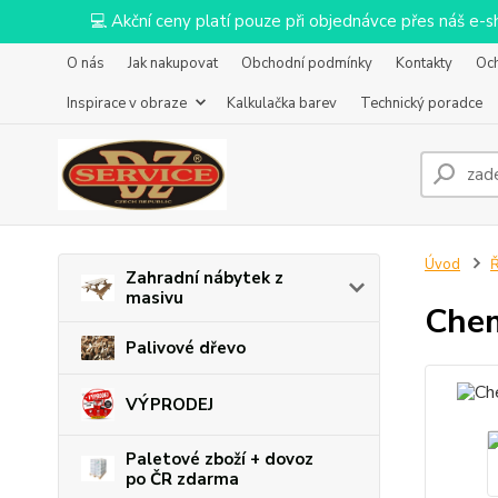
💻 Akční ceny platí pouze při objednávce přes náš e
O nás
Jak nakupovat
Obchodní podmínky
Kontakty
Oc
Inspirace v obraze
Kalkulačka barev
Technický poradce
Úvod
Ř
Zahradní nábytek z
masivu
Chem
Palivové dřevo
VÝPRODEJ
Paletové zboží + dovoz
po ČR zdarma