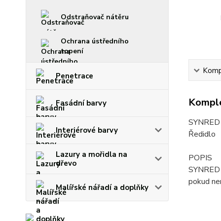
Odstraňovač nátěru
Ochrana ústředního
topení
Kompl
Penetrace
Komple
Fasádní barvy
SYNRED 
Interiérové barvy
Ředidlo
Lazury a mořidla na
POPIS
dřevo
SYNRED S 
pokud nen
Malířské nářadí a doplňky