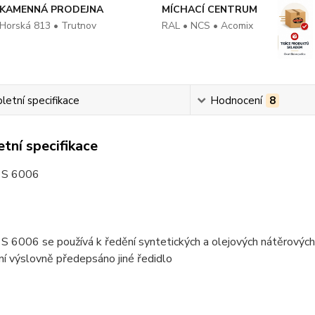
KAMENNÁ PRODEJNA
MÍCHACÍ CENTRUM
Horská 813 • Trutnov
RAL • NCS • Acomix
etní specifikace
Hodnocení
8
tní specifikace
S 6006
6006 se používá k ředění syntetických a olejových nátěrových lá
í výslovně předepsáno jiné ředidlo