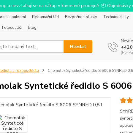
-shop a nevztahují se na nákup v kamenné prodejně. 📦 Objednávk
hrana soukromí
Reklamační řád
Bezpečnostní listy
Technické listy
Fotosoutěž
Blog
Nevíte
Hledat
+420
(Po-Pá
edidla a rozpouštědla
Chemolak Syntetické ředidlo S 6006 SYNRED 0,8
olak Syntetické ředidlo S 6006
SYNRED
syntet
apliko
celý p