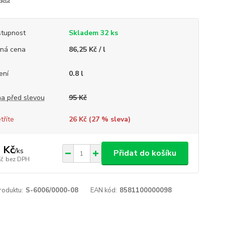
tupnost
Skladem 32 ks
ná cena
86,25 Kč / l
ení
0.8 l
a před slevou
95 Kč
tříte
26 Kč (
27
% sleva)
 Kč
/
ks
Přidat do košíku
Kč
bez DPH
roduktu:
S-6006/0000-08
EAN kód:
8581100000098