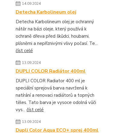
14.09.2024
Detecha Karbolineum olej
Detecha Karbolineum olej je ochranný
nátěr na bázi oleje, který používá k
ochraně dřeva před škůdci, houbami,
plísněmi a nepříznivými vlivy počasí. Te...
číst celé
13.09.2024
DUPLI COLOR Radiátor 400ml
DUPLI COLOR Radiator 400 ml je
speciální sprejová barva navržená k
natírání a renovaci radiátorů a topných
těles. Tato barva je vysoce odolná vůči
vys...
číst celé
13.09.2024
Dupli Color Aqua ECO+ sprej 400ml