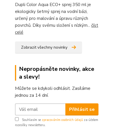
Dupli Color Aqua ECO+ sprej 350 ml je
ekologicky šetrný sprej na vodní bázi,
určený pro malování a úpravu různých
povrchů. Díky svému složení s nízkým...
číst
celé
Zobrazit všechny novinky
Nepropásněte novinky, akce
a slevy!
Můžete se kdykoli odhlásit. Zasíláme
jednou za 14 dní.
Přihlásit se
Souhlasím se
zpracováním osobních údajů
za účelem
rozesílky newsletteru.