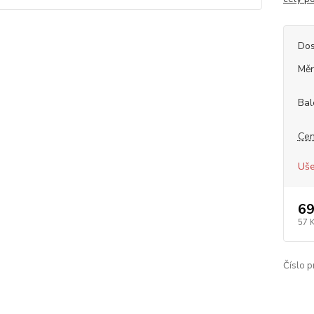
Dos
Měr
Bal
Cen
Uše
69
57 
Číslo p