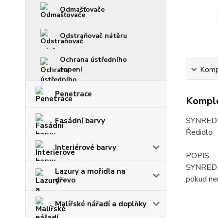
Odmašťovače
Odstraňovač nátěru
Ochrana ústředního
Kompl
topení
Penetrace
Komple
SYNRED 
Fasádní barvy
Ředidlo
Interiérové barvy
POPIS
SYNRED S 
Lazury a mořidla na
pokud nen
dřevo
Malířské nářadí a doplňky