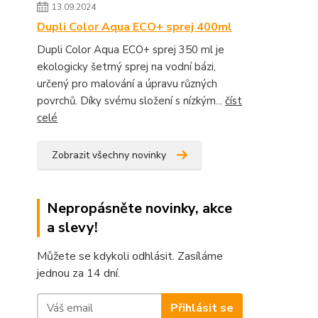
13.09.2024
Dupli Color Aqua ECO+ sprej 400ml
Dupli Color Aqua ECO+ sprej 350 ml je
ekologicky šetrný sprej na vodní bázi,
určený pro malování a úpravu různých
povrchů. Díky svému složení s nízkým...
číst
celé
Zobrazit všechny novinky
Nepropásněte novinky, akce
a slevy!
Můžete se kdykoli odhlásit. Zasíláme
jednou za 14 dní.
Přihlásit se