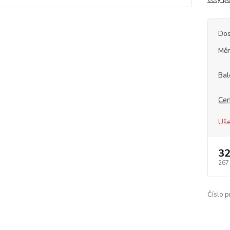
Dos
Měr
Bal
Cen
Uše
32
267
Číslo p