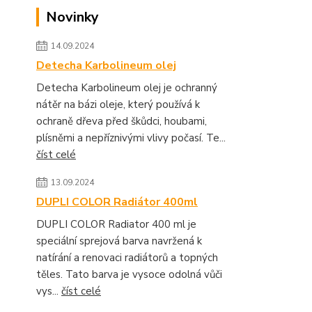
Novinky
14.09.2024
Detecha Karbolineum olej
Detecha Karbolineum olej je ochranný
nátěr na bázi oleje, který používá k
ochraně dřeva před škůdci, houbami,
plísněmi a nepříznivými vlivy počasí. Te...
číst celé
13.09.2024
DUPLI COLOR Radiátor 400ml
DUPLI COLOR Radiator 400 ml je
speciální sprejová barva navržená k
natírání a renovaci radiátorů a topných
těles. Tato barva je vysoce odolná vůči
vys...
číst celé