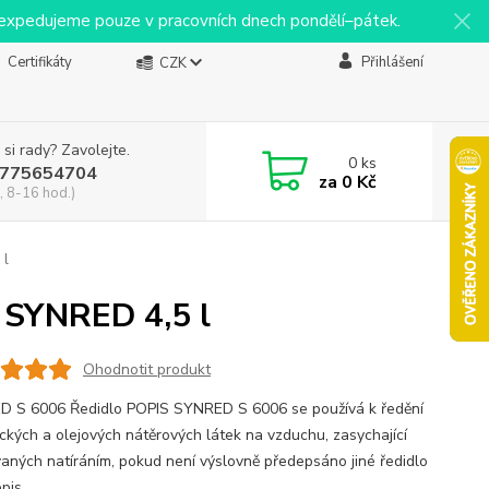
y expedujeme pouze v pracovních dnech pondělí–pátek.
Certifikáty
Přihlášení
CZK
 si rady? Zavolejte.
0
ks
775654704
za
0 Kč
, 8-16 hod.)
 l
 SYNRED 4,5 l
Ohodnotit produkt
 S 6006 Ředidlo POPIS SYNRED S 6006 se používá k ředění
ických a olejových nátěrových látek na vzduchu, zasychající
vaných natíráním, pokud není výslovně předepsáno jiné ředidlo
opis