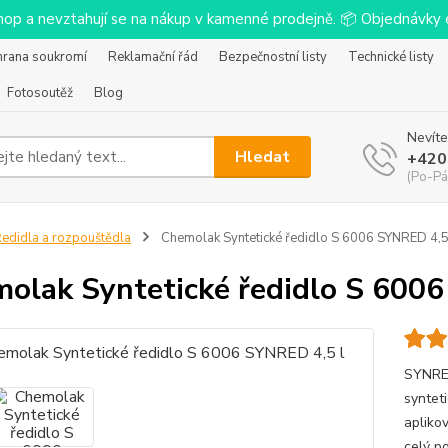
-shop a nevztahují se na nákup v kamenné prodejně. 📦 Objednávk
hrana soukromí
Reklamační řád
Bezpečnostní listy
Technické listy
Fotosoutěž
Blog
Nevíte
Hledat
+420
(Po-Pá
edidla a rozpouštědla
Chemolak Syntetické ředidlo S 6006 SYNRED 4,5
olak Syntetické ředidlo S 6006
SYNRED
syntet
apliko
celý p