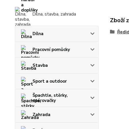
Dílna, stavba, zahrada
Zboží 
Ředid
Dílna
Pracovní pomůcky
Stavba
Sport a outdoor
Špachtle, stěrky,
spárovačky
Zahrada