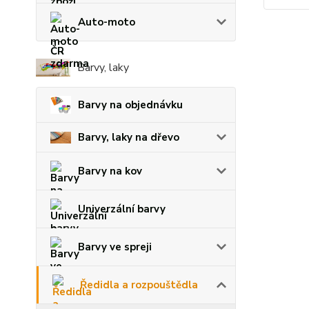
Auto-moto
Barvy, laky
Barvy na objednávku
Barvy, laky na dřevo
Barvy na kov
Univerzální barvy
Barvy ve spreji
Ředidla a rozpouštědla