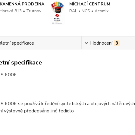
KAMENNÁ PRODEJNA
MÍCHACÍ CENTRUM
Horská 813 • Trutnov
RAL • NCS • Acomix
etní specifikace
Hodnocení
3
tní specifikace
S 6006
6006 se používá k ředění syntetických a olejových nátěrových lá
í výslovně předepsáno jiné ředidlo