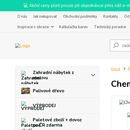
💻 Akční ceny platí pouze při objednávce přes náš e
O nás
Jak nakupovat
Obchodní podmínky
Kontakty
Oc
Inspirace v obraze
Kalkulačka barev
Technický poradce
Úvod
Ř
Zahradní nábytek z
masivu
Chem
Palivové dřevo
VÝPRODEJ
Paletové zboží + dovoz
po ČR zdarma