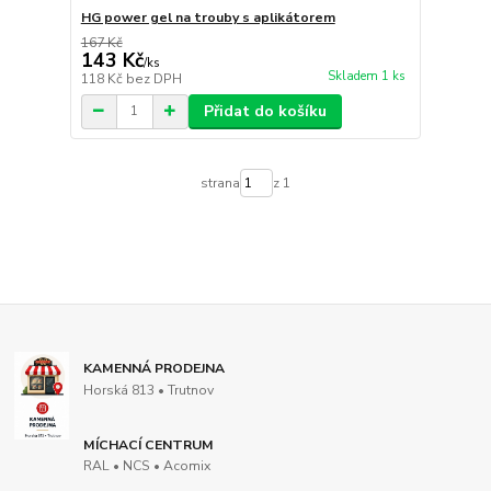
HG power gel na trouby s aplikátorem
167 Kč
143 Kč
/
ks
Skladem 1 ks
118 Kč
bez DPH
Přidat do košíku
strana
z 1
KAMENNÁ PRODEJNA
Horská 813 • Trutnov
MÍCHACÍ CENTRUM
RAL • NCS • Acomix