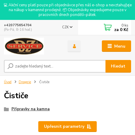
💻 Akční ceny platí pouze při objednávce přes náš e-shop a nevztahují se
na nákup v kamenné prodejně. 📦 Objednávky expedujeme pouze v
pracovních dnech pondělí–pátek.
0
ks
+420775654704
CZK
za
0 Kč
(Po-Pá, 8-16 hod.)
Menu
Hledat
Úvod
Drogerie
Čističe
Čističe
Přípravky na kamna
Upřesnit parametry