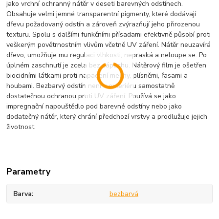
jako vrchní ochranný nátěr v deseti barevných odstínech.
Obsahuje velmi jemné transparentní pigmenty, které dodávají
dřevu požadovaný odstín a zároveň zvýrazňují jeho přirozenou
texturu. Spolu s dalšími funkčními přísadami efektivně působí proti
veškerým povětrnostním vlivům včetně UV záření. Nátěr neuzavírá
dřevo, umožňuje mu regulaci vlhkosti, nepraská a neloupe se. Po
úplném zaschnutí je zcela bez zápachu. Nátěrový film je ošetřen
biocidními látkami proti napadení mechy, plísněmi, řasami a
houbami. Bezbarvý odstín není v exteriéru samostatně
dostatečnou ochranou proti UV záření. Používá se jako
impregnační napouštědlo pod barevné odstíny nebo jako
dodatečný nátěr, který chrání předchozí vrstvy a prodlužuje jejich
životnost.
Parametry
Barva
bezbarvá