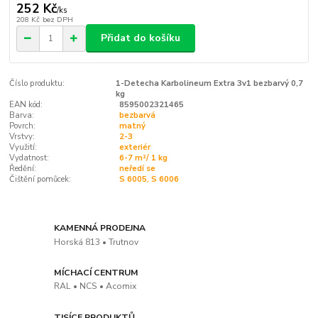
252 Kč
/
ks
208 Kč
bez DPH
Přidat do košíku
Číslo produktu:
1-Detecha Karbolineum Extra 3v1 bezbarvý 0,7
kg
EAN kód:
8595002321465
Barva:
bezbarvá
Povrch:
matný
Vrstvy:
2-3
Využití:
exteriér
Vydatnost:
6-7 m²/ 1 kg
Ředění:
neředí se
Čištění pomůcek:
S 6005, S 6006
KAMENNÁ PRODEJNA
Horská 813 • Trutnov
MÍCHACÍ CENTRUM
RAL • NCS • Acomix
TISÍCE PRODUKTŮ