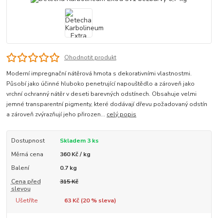
Ohodnotit produkt
Moderní impregnační nátěrová hmota s dekorativními vlastnostmi.
Působí jako účinné hluboko penetrující napouštědlo a zároveň jako
vrchní ochranný nátěr v deseti barevných odstínech. Obsahuje velmi
jemné transparentní pigmenty, které dodávají dřevu požadovaný odstín
a zároveň zvýrazňují jeho přirozen...
celý popis
Dostupnost
Skladem 3 ks
Měrná cena
360 Kč / kg
Balení
0.7 kg
Cena před
315 Kč
slevou
Ušetříte
63 Kč (
20
% sleva)