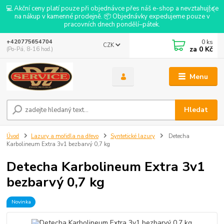
💻 Akční ceny platí pouze při objednávce přes náš e-shop a nevztahují se
na nákup v kamenné prodejně. 📦 Objednávky expedujeme pouze v
pracovních dnech pondělí–pátek.
0
ks
+420775654704
CZK
za
0 Kč
(Po-Pá, 8-16 hod.)
Menu
Hledat
Úvod
Lazury a mořidla na dřevo
Syntetické lazury
Detecha
Karbolineum Extra 3v1 bezbarvý 0,7 kg
Detecha Karbolineum Extra 3v1
bezbarvý 0,7 kg
Novinka