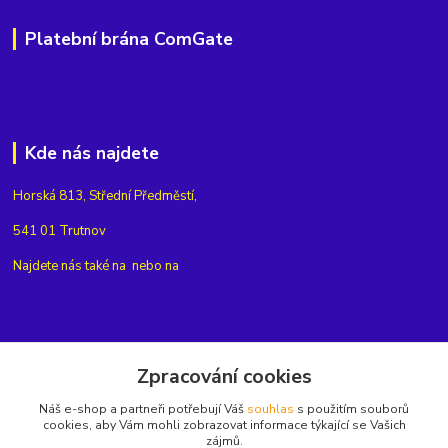
Platební brána ComGate
Kde nás najdete
Horská 813, Střední Předměstí,
541 01 Trutnov
Najdete nás také na
nebo na
Kontakty
Zpracování cookies
Náš e-shop a partneři potřebují Váš
souhlas
s použitím souborů
+420775654704
cookies, aby Vám mohli zobrazovat informace týkající se Vašich
zájmů.