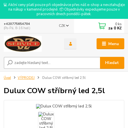
💻 Akční ceny platí pouze při objednávce přes náš e-shop a nevztahují se
na nákup v kamenné prodejně. 📦 Objednávky expedujeme pouze v
pracovních dnech pondělí–pátek.
0
ks
+420775654704
CZK
za
0 Kč
(Po-Pá, 8-16 hod.)
Menu
Hledat
Úvod
VÝPRODEJ
Dulux COW stříbrný led 2,5l
Dulux COW stříbrný led 2,5l