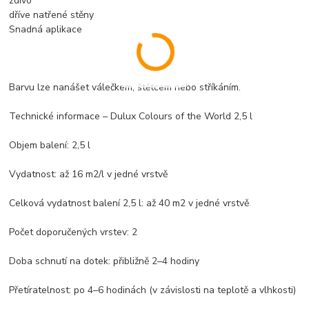
zdivo
dříve natřené stěny
Snadná aplikace
Barvu lze nanášet válečkem, štětcem nebo stříkáním.
Technické informace – Dulux Colours of the World 2,5 l
Objem balení: 2,5 l
Vydatnost: až 16 m2/l v jedné vrstvě
Celková vydatnost balení 2,5 l: až 40 m2 v jedné vrstvě
Počet doporučených vrstev: 2
Doba schnutí na dotek: přibližně 2–4 hodiny
Přetíratelnost: po 4–6 hodinách (v závislosti na teplotě a vlhkosti)