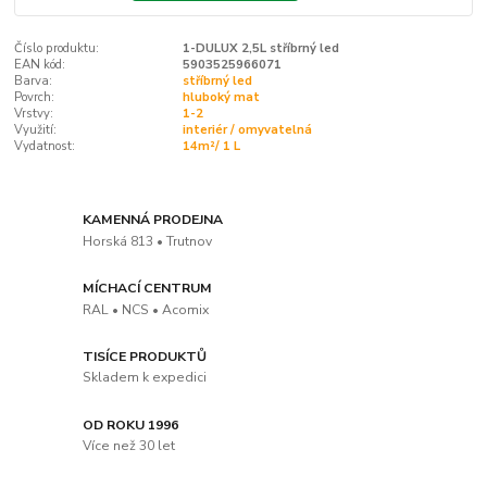
Číslo produktu:
1-DULUX 2,5L stříbrný led
EAN kód:
5903525966071
Barva:
stříbrný led
Povrch:
hluboký mat
Vrstvy:
1-2
Využití:
interiér / omyvatelná
Vydatnost:
14m²/ 1 L
KAMENNÁ PRODEJNA
Horská 813 • Trutnov
MÍCHACÍ CENTRUM
RAL • NCS • Acomix
TISÍCE PRODUKTŮ
Skladem k expedici
OD ROKU 1996
Více než 30 let