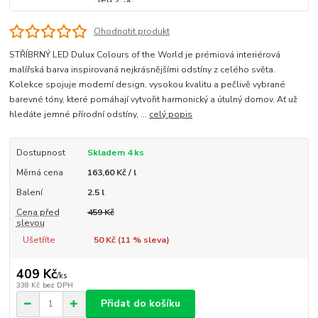
Ohodnotit produkt
STŘÍBRNÝ LED Dulux Colours of the World je prémiová interiérová
malířská barva inspirovaná nejkrásnějšími odstíny z celého světa.
Kolekce spojuje moderní design, vysokou kvalitu a pečlivě vybrané
barevné tóny, které pomáhají vytvořit harmonický a útulný domov. Ať už
hledáte jemné přírodní odstíny, ...
celý popis
Dostupnost
Skladem 4 ks
Měrná cena
163,60 Kč / l
Balení
2.5 l
Cena před
459 Kč
slevou
Ušetříte
50 Kč (
11
% sleva)
409 Kč
/
ks
338 Kč
bez DPH
Přidat do košíku