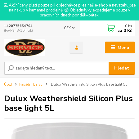
💻 Akční ceny platí pouze při objednávce přes náš e-shop a nevztahují se
na nákup v kamenné prodejně. 📦 Objednávky expedujeme pouze v
pracovních dnech pondělí–pátek.
0
ks
+420775654704
CZK
za
0 Kč
(Po-Pá, 8-16 hod.)
Menu
Hledat
Úvod
Fasádní barvy
Dulux Weathershield Silicon Plus base light 5L
Dulux Weathershield Silicon Plus
base light 5L