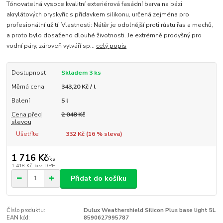
Tónovatelná vysoce kvalitní exteriérová fasádní barva na bázi
akrylátových pryskyřic s přídavkem silikonu, určená zejména pro
profesionální užití. Vlastnosti: Nátěr je odolnější proti růstu řas a mechů,
a proto bylo dosaženo dlouhé životnosti. Je extrémně prodyšný pro
vodní páry, zároveň vytváří sp...
celý popis
Dostupnost
Skladem 3 ks
Měrná cena
343,20 Kč / l
Balení
5 l
Cena před
2 048 Kč
slevou
Ušetříte
332 Kč (
16
% sleva)
1 716 Kč
/
ks
1 418 Kč
bez DPH
Přidat do košíku
Číslo produktu:
Dulux Weathershield Silicon Plus base light 5L
EAN kód:
8590627995787