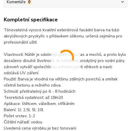
Komentáře
0
Kompletní specifikace
Tónovatelná vysoce kvalitní exteriérová fasádní barva na bázi
akrylátových pryskyřic s přídavkem silikonu, určená zejména pro
profesionální užití.
Vlastnosti: Nátěr je odolnější proti růstu řas a mechů, a proto bylo
dosaženo dlouhé životnosti. Je extrémně prodyšný pro vodní páry,
zároveň vytváří spolechlivou ochranu proti vlhkosti a navíc
odolává UV záření.
Použití: Barva je vhodná na většinu zděných povrchů a omítek
včetně betonu a režného zdiva.
Schnutí: přetíratelný po 6 - 8 hodinách
Teoretická vydatnost: až 18m2/l
Aplikace: štětcem, válečkem, stříkáním
Balení: 1l; 2,5l; 5l; 10l
Počet vrstev: 1-2
Čištění nářadí: vodou
Uvedená cena výrobku je bez tonovaní.