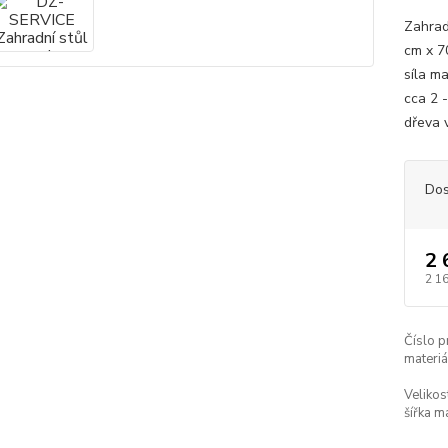
Zahrad
cm x 70
síla m
cca 2 
dřeva 
Dos
2 
2 1
Číslo p
materiá
Velikos
šířka ma