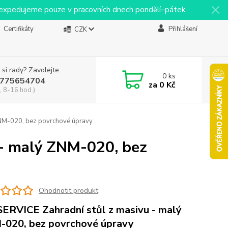
y expedujeme pouze v pracovních dnech pondělí–pátek.
Certifikáty
Přihlášení
CZK
 si rady? Zavolejte.
0
ks
775654704
za
0 Kč
, 8-16 hod.)
ZNM-020, bez povrchové úpravy
 - malý ZNM-020, bez
Ohodnotit produkt
ERVICE Zahradní stůl z masivu - malý
020, bez povrchové úpravy