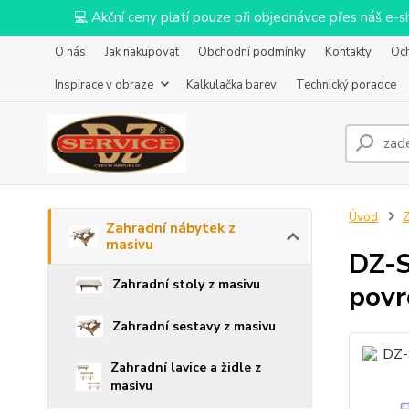
💻 Akční ceny platí pouze při objednávce přes náš e
O nás
Jak nakupovat
Obchodní podmínky
Kontakty
Oc
Inspirace v obraze
Kalkulačka barev
Technický poradce
Úvod
Z
Zahradní nábytek z
masivu
DZ-S
Zahradní stoly z masivu
povr
Zahradní sestavy z masivu
Zahradní lavice a židle z
masivu