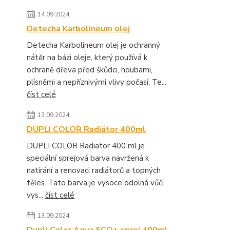
14.09.2024
Detecha Karbolineum olej
Detecha Karbolineum olej je ochranný
nátěr na bázi oleje, který používá k
ochraně dřeva před škůdci, houbami,
plísněmi a nepříznivými vlivy počasí. Te...
číst celé
13.09.2024
DUPLI COLOR Radiátor 400ml
DUPLI COLOR Radiator 400 ml je
speciální sprejová barva navržená k
natírání a renovaci radiátorů a topných
těles. Tato barva je vysoce odolná vůči
vys...
číst celé
13.09.2024
Dupli Color Aqua ECO+ sprej 400ml