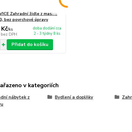
ICE Zahradní židle z masivu
, bez povrchové úpravy
 Kč
doba dodání cca
/
ks
2 - 3 týdny 8 ks
č
bez DPH
Přidat do košíku
zařazeno v kategoriích
dní nábytek z
Bydlení a doplňky
Zahr
vu