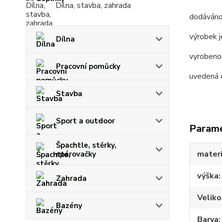
Dílna, stavba, zahrada
dodáváno
výrobek 
Dílna
vyrobeno
Pracovní pomůcky
uvedená c
Stavba
Sport a outdoor
Param
Špachtle, stěrky,
materi
spárovačky
výška
Zahrada
Veliko
Bazény
Barva