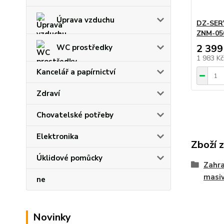
Úprava vzduchu
DZ-SERV
ZNM-050
2 399
WC prostředky
1 983 K
Kancelář a papírnictví
Zdraví
Chovatelské potřeby
Elektronika
Zboží 
Úklidové pomůcky
Zahra
masi
ne
Novinky