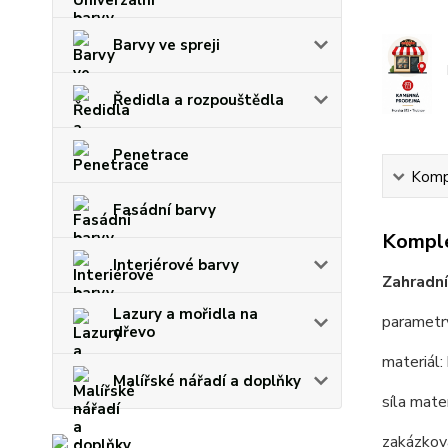
Barvy ve spreji
Ředidla a rozpouštědla
Penetrace
Kompl
Fasádní barvy
Komple
Interiérové barvy
Zahradní
Lazury a mořidla na
parametr
dřevo
materiál: 
Malířské nářadí a doplňky
síla mate
zakázková