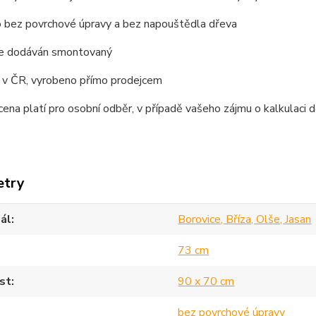
 bez povrchové úpravy a bez napouštědla dřeva
je dodáván smontovaný
 v ČR, vyrobeno přímo prodejcem
ena platí pro osobní odběr, v případě vašeho zájmu o kalkulaci d
etry
ál
Borovice, Bříza, Olše, Jasan
73 cm
st
90 x 70 cm
bez povrchové úpravy