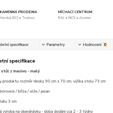
KAMENNÁ PRODEJNA
MÍCHACÍ CENTRUM
Horská 813 • Trutnov
RAL • NCS • Acomix
etní specifikace
Parametry
Hodnocení
0
tní specifikace
 stůl z masivu - malý
y produktu: rozměr desky 90 cm x 70 cm, výška stolu 73 cm
borovice / bříza / olše / jasan
riálu 3 cm
 výroba na objednávku - doba dodání cca 2 - 3 týdny