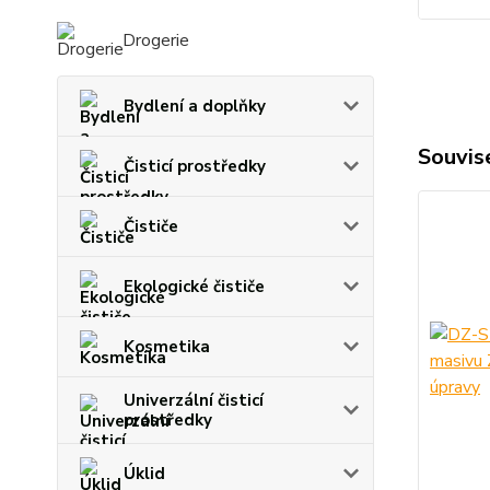
Drogerie
Bydlení a doplňky
Souvise
Čisticí prostředky
Čističe
Ekologické čističe
Kosmetika
Univerzální čisticí
prostředky
Úklid