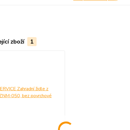
jící zboží
1