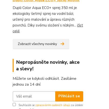
Dupli Color Aqua ECO+ sprej 350 ml je
ekologicky šetrný sprej na vodní bázi,
určený pro malování a úpravu různých
povrchů. Díky svému složení s nízkým...
číst
celé
Zobrazit všechny novinky
Nepropásněte novinky, akce
a slevy!
Můžete se kdykoli odhlásit. Zasíláme
jednou za 14 dní.
Přihlásit se
Souhlasím se
zpracováním osobních údajů
za účelem