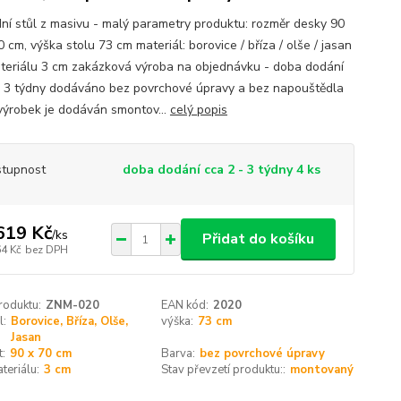
ní stůl z masivu - malý parametry produktu: rozměr desky 90
 cm, výška stolu 73 cm materiál: borovice / bříza / olše / jasan
ateriálu 3 cm zakázková výroba na objednávku - doba dodání
- 3 týdny dodáváno bez povrchové úpravy a bez napouštědla
výrobek je dodáván smontov...
celý popis
tupnost
doba dodání cca 2 - 3 týdny 4 ks
619 Kč
/
ks
Přidat do košíku
64 Kč
bez DPH
roduktu:
ZNM-020
EAN kód:
2020
l:
Borovice, Bříza, Olše,
výška:
73 cm
Jasan
t:
90 x 70 cm
Barva:
bez povrchové úpravy
teriálu:
3 cm
Stav převzetí produktu::
montovaný