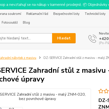
-shop a nevztahují se na nákup v kamenné prodejně. 📦 Objednávk
hrana soukromí
Reklamační řád
Bezpečnostní listy
Technické listy
Fotosoutěž
Blog
Nevíte
Hledat
+420
(Po-Pá
ahradní nábytek z masivu
DZ-SERVICE Zahradní stůl z masivu - malý 
ERVICE Zahradní stůl z masivu
chové úpravy
DZ-S
ZNM-