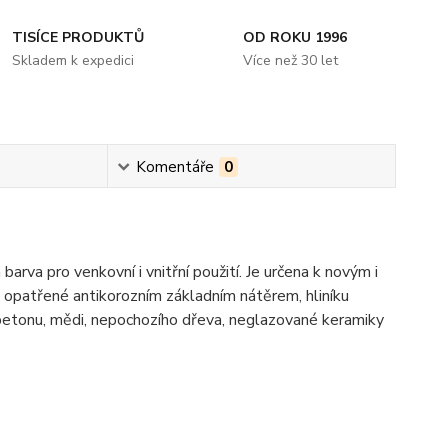
TISÍCE PRODUKTŮ
OD ROKU 1996
Skladem k expedici
Více než 30 let
Komentáře
0
a pro venkovní i vnitřní použití. Je určena k novým i
 opatřené antikorozním základním nátěrem, hliníku
 betonu, mědi, nepochozího dřeva, neglazované keramiky