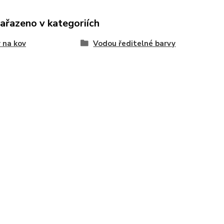
zařazeno v kategoriích
 na kov
Vodou ředitelné barvy