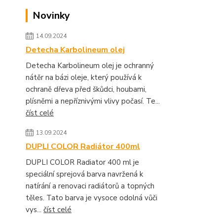
Novinky
14.09.2024
Detecha Karbolineum olej
Detecha Karbolineum olej je ochranný
nátěr na bázi oleje, který používá k
ochraně dřeva před škůdci, houbami,
plísněmi a nepříznivými vlivy počasí. Te...
číst celé
13.09.2024
DUPLI COLOR Radiátor 400ml
DUPLI COLOR Radiator 400 ml je
speciální sprejová barva navržená k
natírání a renovaci radiátorů a topných
těles. Tato barva je vysoce odolná vůči
vys...
číst celé