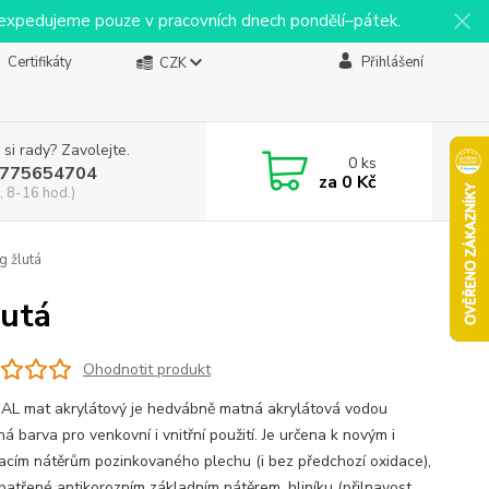
y expedujeme pouze v pracovních dnech pondělí–pátek.
Certifikáty
Přihlášení
CZK
 si rady? Zavolejte.
0
ks
775654704
za
0 Kč
, 8-16 hod.)
g žlutá
lutá
Ohodnotit produkt
L mat akrylátový je hedvábně matná akrylátová vodou
ná barva pro venkovní i vnitřní použití. Je určena k novým i
acím nátěrům pozinkovaného plechu (i bez předchozí oxidace),
opatřené antikorozním základním nátěrem, hliníku (přilnavost