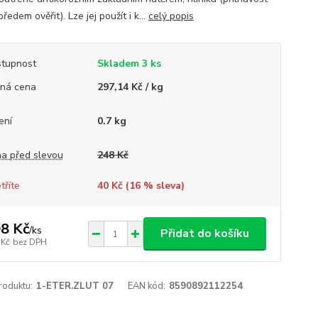
ředem ověřit). Lze jej použít i k...
celý popis
tupnost
Skladem 3 ks
ná cena
297,14 Kč / kg
ení
0.7 kg
a před slevou
248 Kč
tříte
40 Kč (
16
% sleva)
8 Kč
/
ks
Přidat do košíku
 Kč
bez DPH
roduktu:
1-ETER.ZLUT 07
EAN kód:
8590892112254