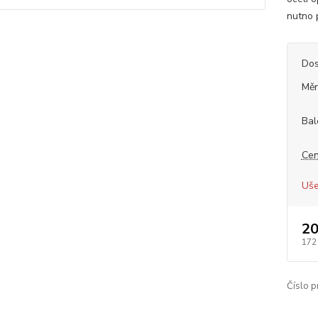
nutno p
Dos
Měr
Bal
Cen
Uše
20
172
Číslo p