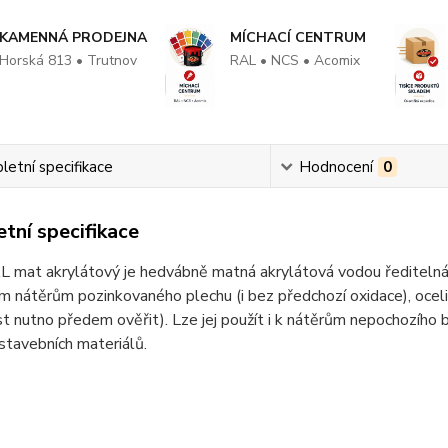
KAMENNÁ PRODEJNA
MÍCHACÍ CENTRUM
Horská 813 • Trutnov
RAL • NCS • Acomix
etní specifikace
Hodnocení
0
tní specifikace
at akrylátový je hedvábně matná akrylátová vodou ředitelná barv
m nátěrům pozinkovaného plechu (i bez předchozí oxidace), oceli
st nutno předem ověřit). Lze jej použít i k nátěrům nepochozího
 stavebních materiálů.