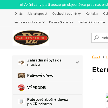
💻 Akční ceny platí pouze při objednávce přes náš e
O nás
Jak nakupovat
Obchodní podmínky
Kontakty
Oc
Inspirace v obraze
Kalkulačka barev
Technický poradce
Úvod
B
Zahradní nábytek z
masivu
Eter
Palivové dřevo
VÝPRODEJ
Paletové zboží + dovoz
po ČR zdarma