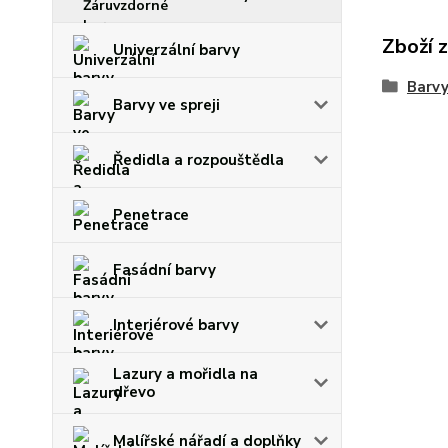
Zboží 
Univerzální barvy
Barvy
Barvy ve spreji
Ředidla a rozpouštědla
Penetrace
Fasádní barvy
Interiérové barvy
Lazury a mořidla na
dřevo
Malířské nářadí a doplňky