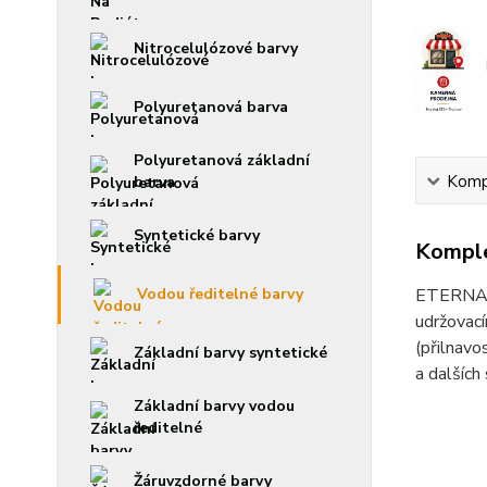
Nitrocelulózové barvy
Polyuretanová barva
Polyuretanová základní
Kompl
barva
Syntetické barvy
Komple
ETERNAL m
Vodou ředitelné barvy
udržovací
(přilnavo
Základní barvy syntetické
a dalších
Základní barvy vodou
ředitelné
Žáruvzdorné barvy