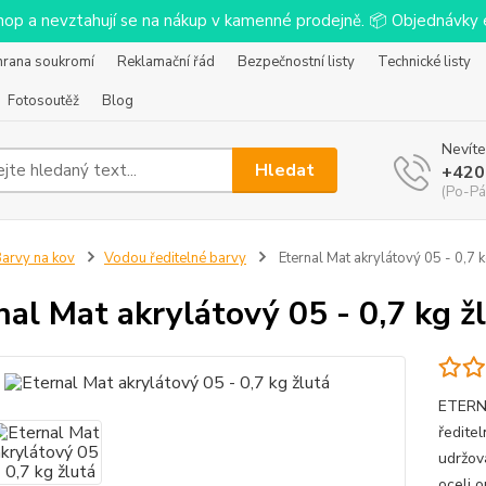
-shop a nevztahují se na nákup v kamenné prodejně. 📦 Objednávk
hrana soukromí
Reklamační řád
Bezpečnostní listy
Technické listy
Fotosoutěž
Blog
Nevíte
Hledat
+420
(Po-Pá
arvy na kov
Vodou ředitelné barvy
Eternal Mat akrylátový 05 - 0,7 k
nal Mat akrylátový 05 - 0,7 kg ž
ETERNA
ředitel
udržov
oceli 