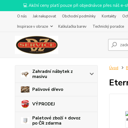
💻 Akční ceny platí pouze při objednávce přes náš e
O nás
Jak nakupovat
Obchodní podmínky
Kontakty
Oc
Inspirace v obraze
Kalkulačka barev
Technický poradce
Úvod
B
Zahradní nábytek z
masivu
Eter
Palivové dřevo
VÝPRODEJ
Paletové zboží + dovoz
po ČR zdarma