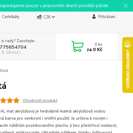
y expedujeme pouze v pracovních dnech pondělí–pátek.
Certifikáty
Přihlášení
CZK
 si rady? Zavolejte.
0
ks
775654704
za
0 Kč
, 8-16 hod.)
žlutá
tá
Ohodnotit produkt
L mat akrylátový je hedvábně matná akrylátová vodou
ná barva pro venkovní i vnitřní použití. Je určena k novým i
acím nátěrům pozinkovaného plechu (i bez předchozí oxidace),
opatřené antikorozním základním nátěrem, hliníku (přilnavost