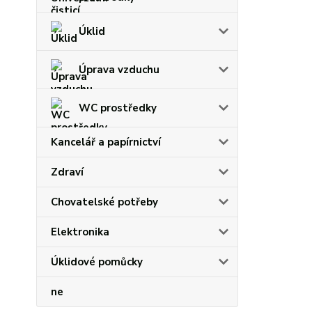
Úklid
Úprava vzduchu
WC prostředky
Kancelář a papírnictví
Zdraví
Chovatelské potřeby
Elektronika
Úklidové pomůcky
ne