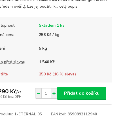
ředem ověřit). Lze jej použít i k...
celý popis
tupnost
Skladem 1 ks
ná cena
258 Kč / kg
ení
5 kg
a před slevou
1 540 Kč
tříte
250 Kč (
16
% sleva)
290 Kč
/
ks
Přidat do košíku
66 Kč
bez DPH
roduktu:
1-ETERNAL 05
EAN kód:
8590892112940