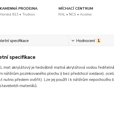
KAMENNÁ PRODEJNA
MÍCHACÍ CENTRUM
Horská 813 • Trutnov
RAL • NCS • Acomix
etní specifikace
Hodnocení
1
tní specifikace
at akrylátový je hedvábně matná akrylátová vodou ředitelná barv
m nátěrům pozinkovaného plechu (i bez předchozí oxidace), oceli
st nutno předem ověřit). Lze jej použít i k nátěrům nepochozího
 stavebních materiálů.