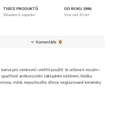
TISÍCE PRODUKTŮ
OD ROKU 1996
Skladem k expedici
Více než 30 let
Komentáře
0
a pro venkovní i vnitřní použití. Je určena k novým i
 opatřené antikorozním základním nátěrem, hliníku
 betonu, mědi, nepochozího dřeva, neglazované keramiky