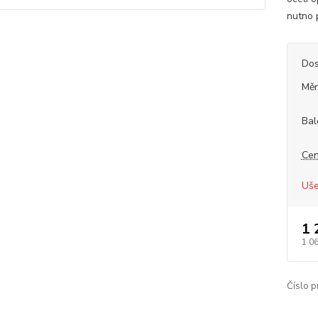
nutno p
Dos
Měr
Bal
Cen
Uše
1 
1 0
Číslo p