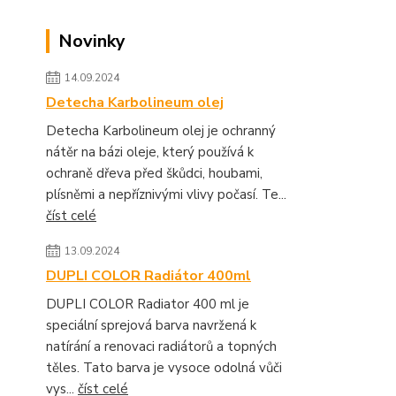
Novinky
14.09.2024
Detecha Karbolineum olej
Detecha Karbolineum olej je ochranný
nátěr na bázi oleje, který používá k
ochraně dřeva před škůdci, houbami,
plísněmi a nepříznivými vlivy počasí. Te...
číst celé
13.09.2024
DUPLI COLOR Radiátor 400ml
DUPLI COLOR Radiator 400 ml je
speciální sprejová barva navržená k
natírání a renovaci radiátorů a topných
těles. Tato barva je vysoce odolná vůči
vys...
číst celé