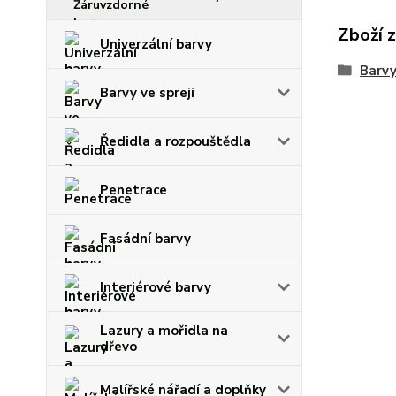
Zboží 
Univerzální barvy
Barvy
Barvy ve spreji
Ředidla a rozpouštědla
Penetrace
Fasádní barvy
Interiérové barvy
Lazury a mořidla na
dřevo
Malířské nářadí a doplňky