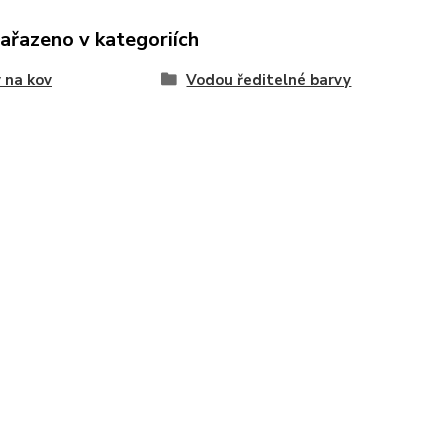
zařazeno v kategoriích
 na kov
Vodou ředitelné barvy