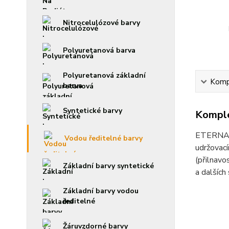
Nitrocelulózové barvy
Polyuretanová barva
Polyuretanová základní
Kompl
barva
Syntetické barvy
Komple
ETERNAL m
Vodou ředitelné barvy
udržovací
(přilnavo
Základní barvy syntetické
a dalších
Základní barvy vodou
ředitelné
Žáruvzdorné barvy