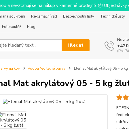
-shop a nevztahují se na nákup v kamenné prodejně. 📦 Objednávk
hrana soukromí
Reklamační řád
Bezpečnostní listy
Technické listy
Fotosoutěž
Blog
Nevíte
Hledat
+420
(Po-Pá
arvy na kov
Vodou ředitelné barvy
Eternal Mat akrylátový 05 - 5 kg 
nal Mat akrylátový 05 - 5 kg žlu
ETERNA
ředitel
udržov
oceli 