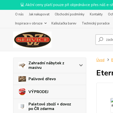
💻 Akční ceny platí pouze při objednávce přes náš e
O nás
Jak nakupovat
Obchodní podmínky
Kontakty
Oc
Inspirace v obraze
Kalkulačka barev
Technický poradce
Úvod
B
Zahradní nábytek z
masivu
Eter
Palivové dřevo
VÝPRODEJ
Paletové zboží + dovoz
po ČR zdarma