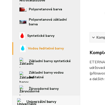
Polyuretanová barva
Polyuretanová základní
barva
Syntetické barvy
Kompl
Vodou ředitelné barvy
Komple
Základní barvy syntetické
ETERNAL m
udržovací
Základní barvy vodou
(přilnavo
ředitelné
a dalších
Žáruvzdorné barvy
Univerzální barvy