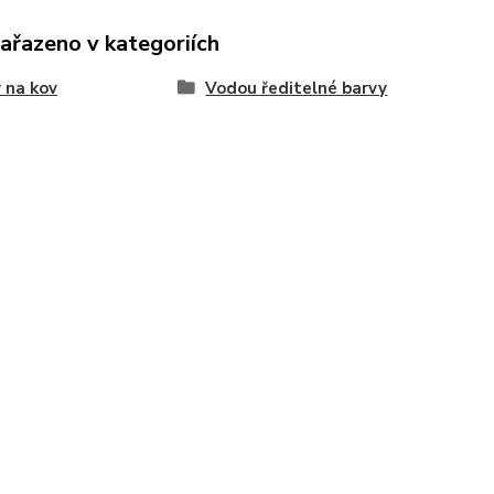
zařazeno v kategoriích
 na kov
Vodou ředitelné barvy