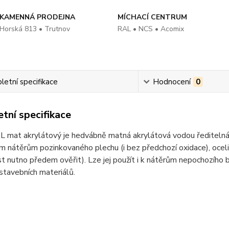
KAMENNÁ PRODEJNA
MÍCHACÍ CENTRUM
Horská 813 • Trutnov
RAL • NCS • Acomix
etní specifikace
Hodnocení
0
tní specifikace
at akrylátový je hedvábně matná akrylátová vodou ředitelná barv
m nátěrům pozinkovaného plechu (i bez předchozí oxidace), oceli
st nutno předem ověřit). Lze jej použít i k nátěrům nepochozího
 stavebních materiálů.