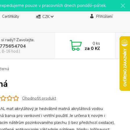
y expedujeme pouze v pracovních dnech pondělí–pátek.
Certifikáty
Přihlášení
CZK
 si rady? Zavolejte.
0
ks
775654704
za
0 Kč
, 8-16 hod.)
 černá
ná
Ohodnotit produkt
L mat akrylátový je hedvábně matná akrylátová vodou
ná barva pro venkovní i vnitřní použití. Je určena k novým i
acím nátěrům pozinkovaného plechu (i bez předchozí oxidace),
opatřené antikorozním základním nátěrem, hliníku (přilnavost