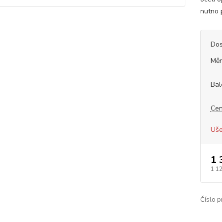
nutno p
Dos
Měr
Bal
Cen
Uše
1 
1 1
Číslo p