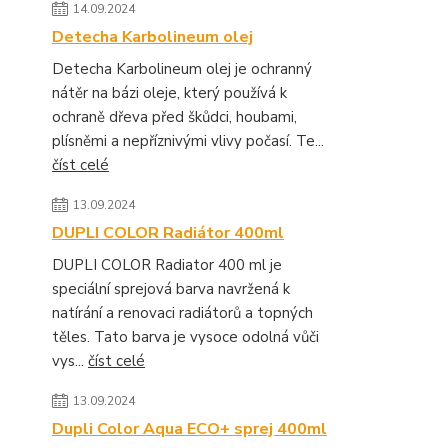
14.09.2024
Detecha Karbolineum olej
Detecha Karbolineum olej je ochranný
nátěr na bázi oleje, který používá k
ochraně dřeva před škůdci, houbami,
plísněmi a nepříznivými vlivy počasí. Te...
číst celé
13.09.2024
DUPLI COLOR Radiátor 400ml
DUPLI COLOR Radiator 400 ml je
speciální sprejová barva navržená k
natírání a renovaci radiátorů a topných
těles. Tato barva je vysoce odolná vůči
vys...
číst celé
13.09.2024
Dupli Color Aqua ECO+ sprej 400ml