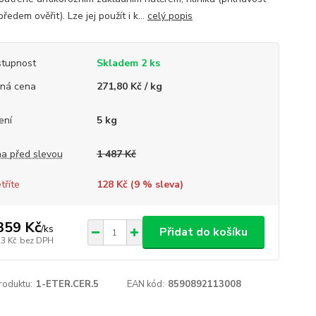
ředem ověřit). Lze jej použít i k...
celý popis
tupnost
Skladem 2 ks
ná cena
271,80 Kč / kg
ení
5 kg
a před slevou
1 487 Kč
tříte
128 Kč (
9
% sleva)
359 Kč
/
ks
Přidat do košíku
23 Kč
bez DPH
roduktu:
1-ETER.CER.5
EAN kód:
8590892113008