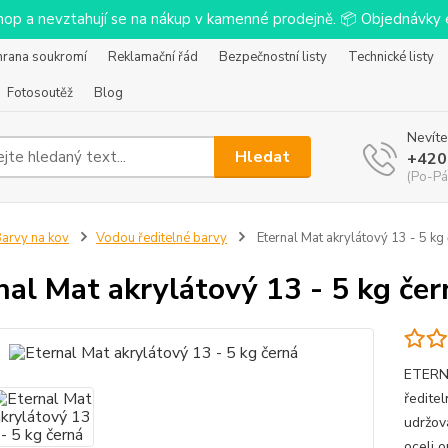
-shop a nevztahují se na nákup v kamenné prodejně. 📦 Objednávk
hrana soukromí
Reklamační řád
Bezpečnostní listy
Technické listy
Fotosoutěž
Blog
Nevíte
Hledat
+420
(Po-Pá
arvy na kov
Vodou ředitelné barvy
Eternal Mat akrylátový 13 - 5 kg
nal Mat akrylátový 13 - 5 kg čer
ETERNA
ředitel
udržov
oceli 