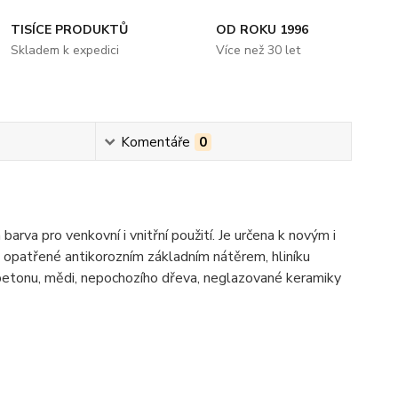
TISÍCE PRODUKTŮ
OD ROKU 1996
Skladem k expedici
Více než 30 let
Komentáře
0
a pro venkovní i vnitřní použití. Je určena k novým i
 opatřené antikorozním základním nátěrem, hliníku
 betonu, mědi, nepochozího dřeva, neglazované keramiky