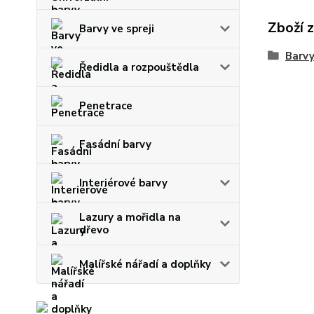
Zboží 
Barvy ve spreji
Barvy
Ředidla a rozpouštědla
Penetrace
Fasádní barvy
Interiérové barvy
Lazury a mořidla na
dřevo
Malířské nářadí a doplňky