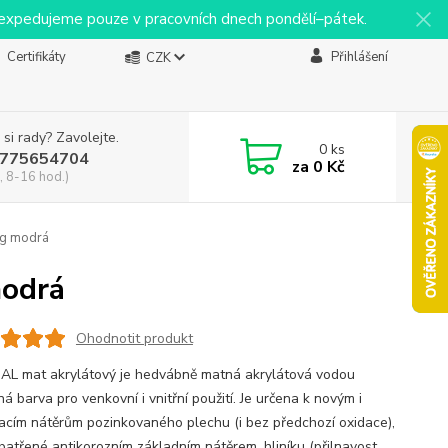
y expedujeme pouze v pracovních dnech pondělí–pátek.
Certifikáty
Přihlášení
CZK
 si rady? Zavolejte.
0
ks
775654704
za
0 Kč
, 8-16 hod.)
 kg modrá
modrá
Ohodnotit produkt
L mat akrylátový je hedvábně matná akrylátová vodou
ná barva pro venkovní i vnitřní použití. Je určena k novým i
acím nátěrům pozinkovaného plechu (i bez předchozí oxidace),
opatřené antikorozním základním nátěrem, hliníku (přilnavost