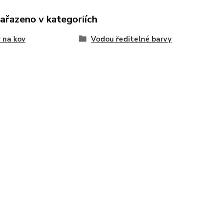
zařazeno v kategoriích
 na kov
Vodou ředitelné barvy