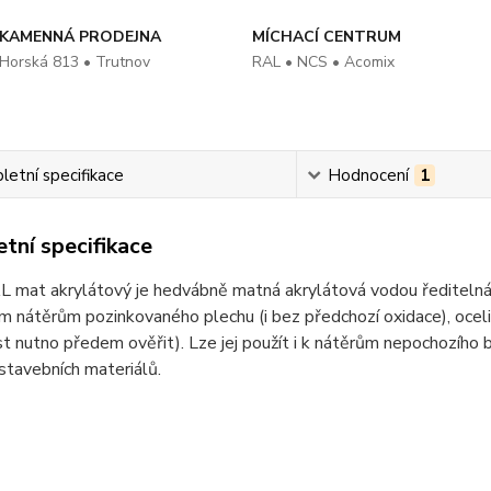
KAMENNÁ PRODEJNA
MÍCHACÍ CENTRUM
Horská 813 • Trutnov
RAL • NCS • Acomix
etní specifikace
Hodnocení
1
tní specifikace
at akrylátový je hedvábně matná akrylátová vodou ředitelná barv
m nátěrům pozinkovaného plechu (i bez předchozí oxidace), oceli
st nutno předem ověřit). Lze jej použít i k nátěrům nepochozího
 stavebních materiálů.