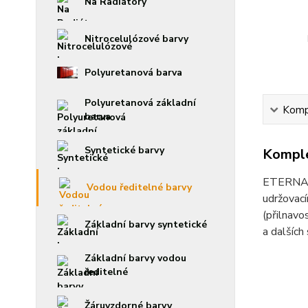
Na Radiátory
Nitrocelulózové barvy
Polyuretanová barva
Polyuretanová základní
Kompl
barva
Syntetické barvy
Komple
ETERNAL m
Vodou ředitelné barvy
udržovací
(přilnavo
Základní barvy syntetické
a dalších
Základní barvy vodou
ředitelné
Žáruvzdorné barvy