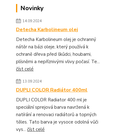
Novinky
14.09.2024
Detecha Karbolineum olej
Detecha Karbolineum olej je ochranný
nátěr na bázi oleje, který používá k
ochraně dřeva před škůdci, houbami,
plísněmi a nepříznivými vlivy počasí. Te...
číst celé
13.09.2024
DUPLI COLOR Radiátor 400ml
DUPLI COLOR Radiator 400 ml je
speciální sprejová barva navržená k
natírání a renovaci radiátorů a topných
těles. Tato barva je vysoce odolná vůči
vys...
číst celé