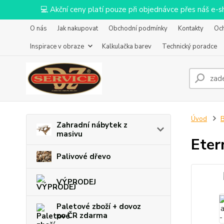
💻 Akční ceny platí pouze při objednávce přes náš e
O nás
Jak nakupovat
Obchodní podmínky
Kontakty
Oc
Inspirace v obraze
Kalkulačka barev
Technický poradce
Úvod
B
Zahradní nábytek z
masivu
Eter
Palivové dřevo
VÝPRODEJ
Paletové zboží + dovoz
po ČR zdarma