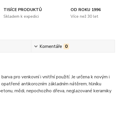
TISÍCE PRODUKTŮ
OD ROKU 1996
Skladem k expedici
Více než 30 let
Komentáře
0
a pro venkovní i vnitřní použití. Je určena k novým i
 opatřené antikorozním základním nátěrem, hliníku
 betonu, mědi, nepochozího dřeva, neglazované keramiky