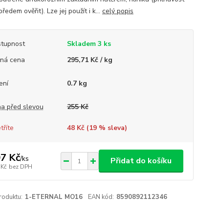
ředem ověřit). Lze jej použít i k...
celý popis
tupnost
Skladem 3 ks
ná cena
295,71 Kč / kg
ení
0.7 kg
a před slevou
255 Kč
tříte
48 Kč (
19
% sleva)
7 Kč
/
ks
Přidat do košíku
 Kč
bez DPH
roduktu:
1-ETERNAL MO16
EAN kód:
8590892112346