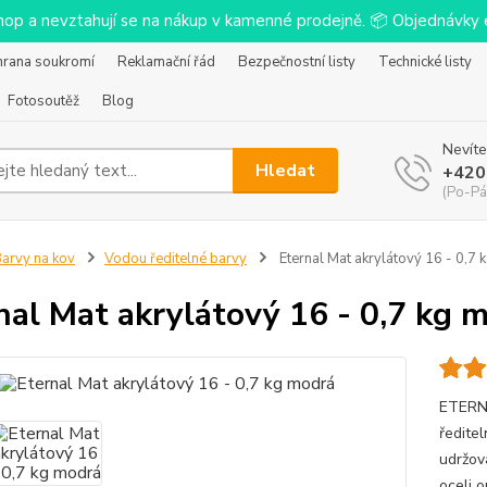
-shop a nevztahují se na nákup v kamenné prodejně. 📦 Objednávk
hrana soukromí
Reklamační řád
Bezpečnostní listy
Technické listy
Fotosoutěž
Blog
Nevíte
Hledat
+420
(Po-Pá
arvy na kov
Vodou ředitelné barvy
Eternal Mat akrylátový 16 - 0,7
nal Mat akrylátový 16 - 0,7 kg 
ETERNA
ředitel
udržov
oceli 