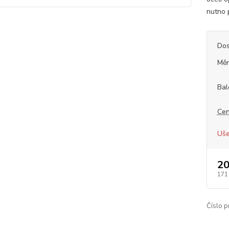
nutno p
Dos
Měr
Bal
Cen
Uše
20
171
Číslo p