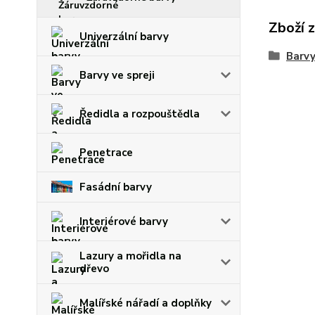
Zboží 
Univerzální barvy
Barvy
Barvy ve spreji
Ředidla a rozpouštědla
Penetrace
Fasádní barvy
Interiérové barvy
Lazury a mořidla na
dřevo
Malířské nářadí a doplňky