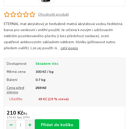
Ohodnotit produkt
ETERNAL mat akrylátový je hedvábně matná akrylátová vodou ředitelná
barva pro venkovní i vnitřní použití. Je určena k novým i udržovacím
nátěrům pozinkovaného plechu (i bez předchozí oxidace), oceli
opatřené antikorozním základním nátěrem, hliníku (přilnavost nutno
předem ověřit). Lze jej použít i k...
celý popis
Dostupnost
Skladem 4 ks
Měrná cena
300 Kč / kg
Balení
0.7 kg
Cena před
259 Kč
slevou
Ušetříte
49 Kč (
19
% sleva)
210 Kč
/
ks
174 Kč
bez DPH
Přidat do košíku