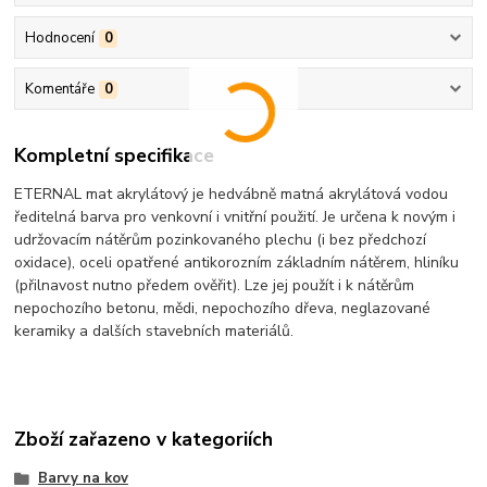
Hodnocení
0
Komentáře
0
Kompletní specifikace
ETERNAL mat akrylátový je hedvábně matná akrylátová vodou
ředitelná barva pro venkovní i vnitřní použití. Je určena k novým i
udržovacím nátěrům pozinkovaného plechu (i bez předchozí
oxidace), oceli opatřené antikorozním základním nátěrem, hliníku
(přilnavost nutno předem ověřit). Lze jej použít i k nátěrům
nepochozího betonu, mědi, nepochozího dřeva, neglazované
keramiky a dalších stavebních materiálů.
Zboží zařazeno v kategoriích
Barvy na kov