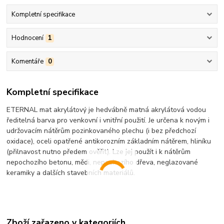
Kompletní specifikace
Hodnocení
1
Komentáře
0
Kompletní specifikace
ETERNAL mat akrylátový je hedvábně matná akrylátová vodou
ředitelná barva pro venkovní i vnitřní použití. Je určena k novým i
udržovacím nátěrům pozinkovaného plechu (i bez předchozí
oxidace), oceli opatřené antikorozním základním nátěrem, hliníku
(přilnavost nutno předem ověřit). Lze jej použít i k nátěrům
nepochozího betonu, mědi, nepochozího dřeva, neglazované
keramiky a dalších stavebních materiálů.
Zboží zařazeno v kategoriích