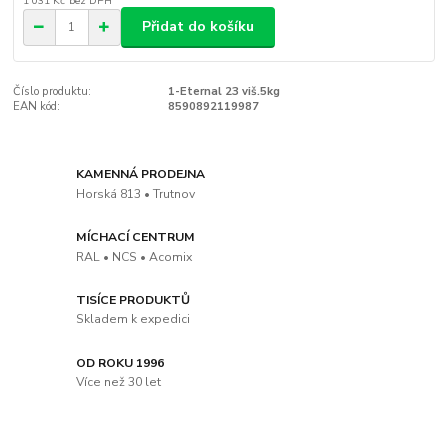
1 031 Kč
bez DPH
Přidat do košíku
Číslo produktu:
1-Eternal 23 viš.5kg
EAN kód:
8590892119987
KAMENNÁ PRODEJNA
Horská 813 • Trutnov
MÍCHACÍ CENTRUM
RAL • NCS • Acomix
TISÍCE PRODUKTŮ
Skladem k expedici
OD ROKU 1996
Více než 30 let