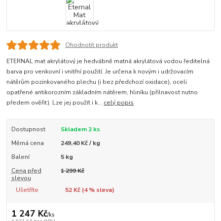
Ohodnotit produkt
ETERNAL mat akrylátový je hedvábně matná akrylátová vodou ředitelná
barva pro venkovní i vnitřní použití. Je určena k novým i udržovacím
nátěrům pozinkovaného plechu (i bez předchozí oxidace), oceli
opatřené antikorozním základním nátěrem, hliníku (přilnavost nutno
předem ověřit). Lze jej použít i k...
celý popis
Dostupnost
Skladem 2 ks
Měrná cena
249,40 Kč / kg
Balení
5 kg
Cena před
1 299 Kč
slevou
Ušetříte
52 Kč (
4
% sleva)
1 247 Kč
/
ks