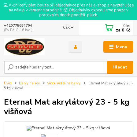
💻 Akční ceny platí pouze při objednávce přes náš e-shop a nevztahují se
na nákup v kamenné prodejně. 📦 Objednávky expedujeme pouze v
pracovních dnech pondělí–pátek.
0
ks
+420775654704
CZK
za
0 Kč
(Po-Pá, 8-16 hod.)
Menu
Hledat
Úvod
Barvy na kov
Vodou ředitelné barvy
Eternal Mat akrylátový 23 -
5 kg višňová
Eternal Mat akrylátový 23 - 5 kg
višňová